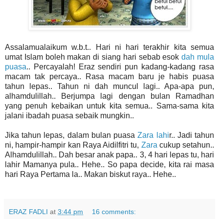
Assalamualaikum w.b.t.. Hari ni hari terakhir kita semua
umat Islam boleh makan di siang hari sebab esok
dah mula
puasa
.. Percayalah! Eraz sendiri pun kadang-kadang rasa
macam tak percaya.. Rasa macam baru je habis puasa
tahun lepas.. Tahun ni dah muncul lagi.. Apa-apa pun,
alhamdulillah.. Berjumpa lagi dengan bulan Ramadhan
yang penuh kebaikan untuk kita semua.. Sama-sama kita
jalani ibadah puasa sebaik mungkin..
Jika tahun lepas, dalam bulan puasa
Zara lahi
r.. Jadi tahun
ni, hampir-hampir kan Raya Aidilfitri tu,
Zara
cukup setahun..
Alhamdulillah.. Dah besar anak papa.. 3, 4 hari lepas tu, hari
lahir Mamanya pula.. Hehe.. So papa decide, kita rai masa
hari Raya Pertama la.. Makan biskut raya.. Hehe..
ERAZ FADLI
at
3:44 pm
16 comments: