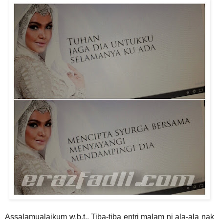
Assalamualaikum w.b.t.. Tiba-tiba entri malam ni ala-ala nak