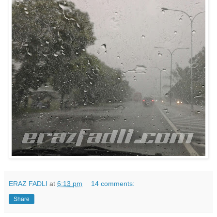
ERAZ FADLI
at
6:13 pm
14 comments:
Share