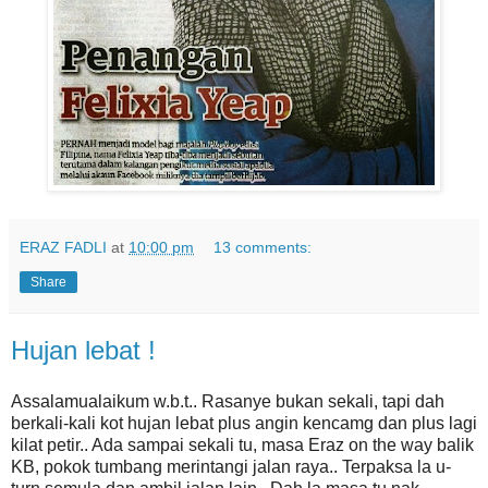
ERAZ FADLI
at
10:00 pm
13 comments:
Share
Hujan lebat !
Assalamualaikum w.b.t.. Rasanye bukan sekali, tapi dah
berkali-kali kot hujan lebat plus angin kencamg dan plus lagi
kilat petir.. Ada sampai sekali tu, masa Eraz on the way balik
KB, pokok tumbang merintangi jalan raya.. Terpaksa la u-