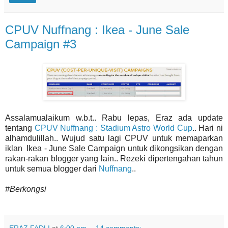
CPUV Nuffnang : Ikea - June Sale
Campaign #3
Assalamualaikum w.b.t.. Rabu lepas, Eraz ada update
tentang
CPUV Nuffnang : Stadium Astro World Cup
.. Hari ni
alhamdulillah.. Wujud satu lagi CPUV untuk memaparkan
iklan Ikea - June Sale Campaign untuk dikongsikan dengan
rakan-rakan blogger yang lain.. Rezeki dipertengahan tahun
untuk semua blogger dari
Nuffnang
..
#Berkongsi
ERAZ FADLI
at
6:00 pm
14 comments: