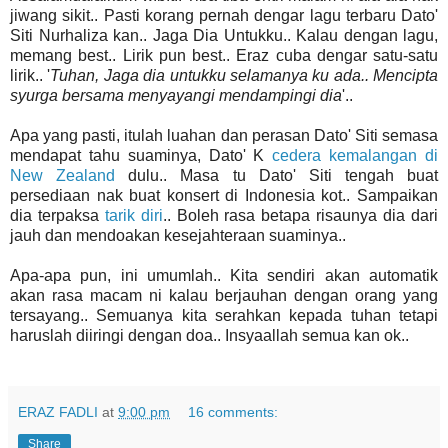
jiwang sikit.. Pasti korang pernah dengar lagu terbaru Dato'
Siti Nurhaliza kan.. Jaga Dia Untukku.. Kalau dengan lagu,
memang best.. Lirik pun best.. Eraz cuba dengar satu-satu
lirik.. '
Tuhan, Jaga dia untukku selamanya ku ada.. Mencipta
syurga bersama menyayangi mendampingi dia
'..
Apa yang pasti, itulah luahan dan perasan Dato' Siti semasa
mendapat tahu suaminya, Dato' K
cedera kemalangan di
New Zealand
dulu.. Masa tu Dato' Siti tengah buat
persediaan nak buat konsert di Indonesia kot.. Sampaikan
dia terpaksa
tarik diri
.. Boleh rasa betapa risaunya dia dari
jauh dan mendoakan kesejahteraan suaminya..
Apa-apa pun, ini umumlah.. Kita sendiri akan automatik
akan rasa macam ni kalau berjauhan dengan orang yang
tersayang.. Semuanya kita serahkan kepada tuhan tetapi
haruslah diiringi dengan doa.. Insyaallah semua kan ok..
ERAZ FADLI
at
9:00 pm
16 comments:
Share