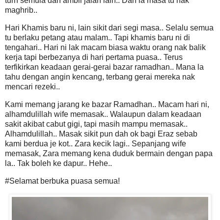
turn semula dan ambil jalan lain.. Dah la masa tu nak
maghrib..
Hari Khamis baru ni, lain sikit dari segi masa.. Selalu semua
tu berlaku petang atau malam.. Tapi khamis baru ni di
tengahari.. Hari ni lak macam biasa waktu orang nak balik
kerja tapi berbezanya di hari pertama puasa.. Terus
terfikirkan keadaan gerai-gerai bazar ramadhan.. Mana la
tahu dengan angin kencang, terbang gerai mereka nak
mencari rezeki..
Kami memang jarang ke bazar Ramadhan.. Macam hari ni,
alhamdulillah wife memasak.. Walaupun dalam keadaan
sakit akibat cabut gigi, tapi masih mampu memasak..
Alhamdulillah.. Masak sikit pun dah ok bagi Eraz sebab
kami berdua je kot.. Zara kecik lagi.. Sepanjang wife
memasak, Zara memang kena duduk bermain dengan papa
la.. Tak boleh ke dapur.. Hehe..
#Selamat berbuka puasa semua!