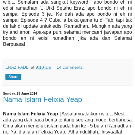
w.b.t.. Semalam ada sangkut keyword ' apo bondo eh ni
edisi ramadhan '.. Uik! Setahu Eraz, apo bondo ni eh ni
sampai Episode 3 je.. Ke dah ada apo bondo ni eh ni
sampai Episode 4 ? Cuba la buka game tu di Tab, tapi tak
de lak di update untuk edisi Ramadhan.. Mungkin ada yang
try and error.. Apa-apa pun, selamat mencaeri jawapan apo
bondo eh ni edisi ramadhan jika ada dan Selamat
Berpuasa!
ERAZ FADLI
at
9:10 am
14 comments:
Share
Sunday, 29 June 2014
Nama Islam Felixia Yeap
Nama Islam Felixia Yeap |
Assalamualaikum w.b.t.. Mesti
ada yang dah baca berita tentang seorang model berbangsa
Cina akan memeluk islam pada hari ke - 5 bulan Ramadhan
ni.. Ya, dia ialah Felixia Yeap.. Alhamdulillah.. Insyaallah