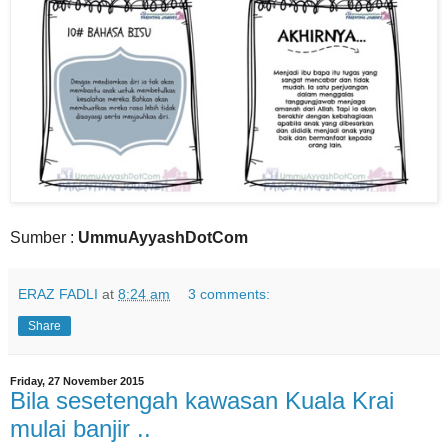
Sumber :
UmmuAyyashDotCom
ERAZ FADLI
at
8:24 am
3 comments:
Share
Friday, 27 November 2015
Bila sesetengah kawasan Kuala Krai
mulai banjir ..