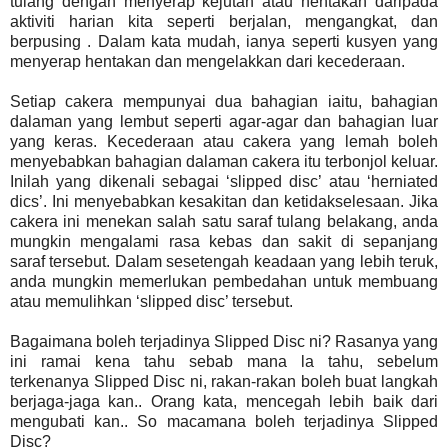
tulang dengan menyerap kejutan atau hentakan daripada
aktiviti harian kita seperti berjalan, mengangkat, dan
berpusing . Dalam kata mudah, ianya seperti kusyen yang
menyerap hentakan dan mengelakkan dari kecederaan.
Setiap cakera mempunyai dua bahagian iaitu, bahagian
dalaman yang lembut seperti agar-agar dan bahagian luar
yang keras. Kecederaan atau cakera yang lemah boleh
menyebabkan bahagian dalaman cakera itu terbonjol keluar.
Inilah yang dikenali sebagai ‘slipped disc’ atau ‘herniated
dics’. Ini menyebabkan kesakitan dan ketidakselesaan. Jika
cakera ini menekan salah satu saraf tulang belakang, anda
mungkin mengalami rasa kebas dan sakit di sepanjang
saraf tersebut. Dalam sesetengah keadaan yang lebih teruk,
anda mungkin memerlukan pembedahan untuk membuang
atau memulihkan ‘slipped disc’ tersebut.
Bagaimana boleh terjadinya Slipped Disc ni? Rasanya yang
ini ramai kena tahu sebab mana la tahu, sebelum
terkenanya Slipped Disc ni, rakan-rakan boleh buat langkah
berjaga-jaga kan.. Orang kata, mencegah lebih baik dari
mengubati kan.. So macamana boleh terjadinya Slipped
Disc?