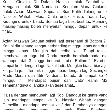
Kunci Cintaku Di Dalam Hatimu untuk Farahdhiya..
Mengapa untuk Siti Nordiana.. Sedalam Mana Cintamu
untuk Azian Mazwan Sapuan.. Biar Putih Tulang untuk
Nassier Wahab, Flora Cinta untuk Haiza, Tiada Lagi
Kidungmu untuk Ezad.. Semua lagu best-best tu.. Memang
masing-masing boleh menyerlah minggu depan untuk ke
final..
Azian Mazwan Sapuan sekali lagi tersenarai di Bottom 2..
Kali ni dia tenang sangat berbanding minggu lepas dan dua
minggu lepas.. Mungkin dah redha kot.. Tetapi rezeki
membawakan lagu Ini Rindu masih berpihak pada dia
walaupun dah 3 minggu berturut-turut di Bottom 2.. Ezad di
tempat ke 5 dengan lagu Nakal tadi.. Mungkin biasa-biasa je
kot pada juri.. Terbaik minggu lepas dengan lagi Secangkir
Madu Merah dari Siti Nordiana berada di tempat ke 4
minggu ni.. Mendapat pujian dari Dato' Ramli MS
sememangnya dijangka akan terselamat..
Haiza dengan mengubah lagi Kopi Dangdut ke genre yang
lain mendapat tempat ke 3.. Nassier Wahab dengan
Camellia II mendapat tempat ke 2 dan Farahdhiya dengan
persembahan bertenaga lagu rock, Enter Sandman