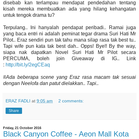
disebab kan terlampau mendapat pendedahan tentang
kisah mereka membuatkan ada yang hilang kehangatan
untuk tengok drama tu?
Terpulang.. Ini hanyalah pendapat peribadi.. Ramai juga
yang baca entri ni adalah peminat tegar drama Suri Hati Mr
Pilot.. Eraz sendiri pun tak tahu mana silap rasa tak best tu..
Tapi wife pun kata tak best dah.. Opps! Bye!! By the way,
siapa nak dapatkan Novel Suri Hati Mr Pilot secara
PERCUMA, boleh join Giveaway di IG.. Link
:
http://bit.ly/2egCEaq
#Ada beberapa scene yang Eraz rasa macam tak sesuai
dengan Neelofa dan patut dielakkan.. Tapi..
ERAZ FADLI
at
9:05 am
2 comments:
Share
Friday, 21 October 2016
Black Canyon Coffee - Aeon Mall Kota