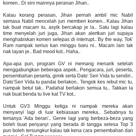
komen.. Di sini mainnya peranan Jihan..
Kalau korang perasan, Jihan pernah ambil mic Nabil
semasa Nabil mencelah juri memberi komen.. Kalau Jihan
tak buat macam tu, asyik bercakap je la.. Satu lagi kalau
time menyelah juri juga, Jihan akan alertkan juri supaya
menghabiskan komen selepas di interrupt.. By the way, Tok'
Ram nampak serius kan minggu baru ni.. Macam lain tak
nak layan je.. Bad mood kot.. Haha..
Apa-apa pun, program GV ni memang menarik setelah
menggabungkan beberapa aspek.. Pengacara, juri, peserta,
persembahan peserta, gimik serta Dato' Seri Vida tu sendiri..
Dato'Seri Vida tu pandai berlakon.. Tengok kes rebut mic tu,
nampak betul tak.. Padahal berlakon semua tu.. Takkan la
nak buat benda tu live kat TV kot..
Untuk GV3 Minggu ketiga ni nampak mereka akan
menyanyi lagi di luar kebiasaan mereka.. Sebabnya tu
temanya 'Ada beran'.. Genre lagi yang berbeza-beza yang
boleh buat penyanyi yang berada di tangga selesa Top 3
pun boleh tersungkur kalau tak kena cara persembahan dan