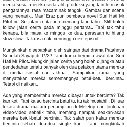
media sosial mereka serta ahli produksi yang lain termasuk
pengarahnya, rasa macam nak tengok.. Gambar dan scene
yang menarik.. Maaf Eraz pun pembaca novel Suri Hati Mr
Pilot ni.. So jalan cerita pun memang tahu tahu.. Still boleh
follow jalan cerita pada minggu pertama.. Tapi tak tahu
kenapa, bila masa ke minggu ke dua, perasaan tu hilang
slow slow.. Tak rasa nak menunggu next episod..
Mungkinkah disebabkan oleh saingan dari drama Patahnya
Sebelah Sayap di TV3? Tapi drama bermula awal dari Suri
Hati Mr Pilot.. Mungkin jalan cerita yang boleh dijangka atau
pendedahan terlalu banyak oleh dua pelakon utama mereka
di media sosial dan akhbar.. Sampaikan ramai yang
menyatakan mereka sememangnya betul-betul bercinta..
Tetapi di nafikan..
Ada yang memberitahu mereka dibayar untuk bercinta? Tak
kan kot.. Tapi kalau bercinta betul tu, itu tak mustahil.. Di luar
lokasi drama macam penampilan di Meletop dan tontonan
video-video sebalik tabir, memang nampak seakan-akan
mereka betul-betul bercinta.. Tak salah pun kalau mereka
bercinta sebab dua-dua single kan.. Tapi mungkinkah