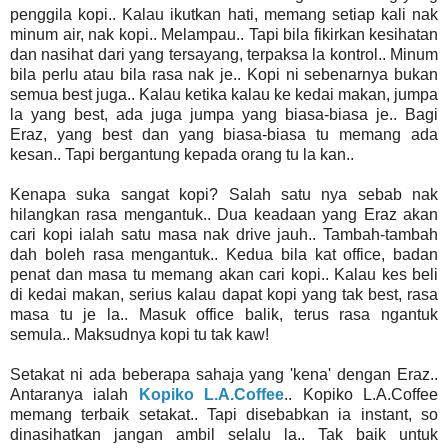
penggila kopi.. Kalau ikutkan hati, memang setiap kali nak
minum air, nak kopi.. Melampau.. Tapi bila fikirkan kesihatan
dan nasihat dari yang tersayang, terpaksa la kontrol.. Minum
bila perlu atau bila rasa nak je.. Kopi ni sebenarnya bukan
semua best juga.. Kalau ketika kalau ke kedai makan, jumpa
la yang best, ada juga jumpa yang biasa-biasa je.. Bagi
Eraz, yang best dan yang biasa-biasa tu memang ada
kesan.. Tapi bergantung kepada orang tu la kan..
Kenapa suka sangat kopi? Salah satu nya sebab nak
hilangkan rasa mengantuk.. Dua keadaan yang Eraz akan
cari kopi ialah satu masa nak drive jauh.. Tambah-tambah
dah boleh rasa mengantuk.. Kedua bila kat office, badan
penat dan masa tu memang akan cari kopi.. Kalau kes beli
di kedai makan, serius kalau dapat kopi yang tak best, rasa
masa tu je la.. Masuk office balik, terus rasa ngantuk
semula.. Maksudnya kopi tu tak kaw!
Setakat ni ada beberapa sahaja yang 'kena' dengan Eraz..
Antaranya ialah
Kopiko L.A.Coffee
.. Kopiko L.A.Coffee
memang terbaik setakat.. Tapi disebabkan ia instant, so
dinasihatkan jangan ambil selalu la.. Tak baik untuk