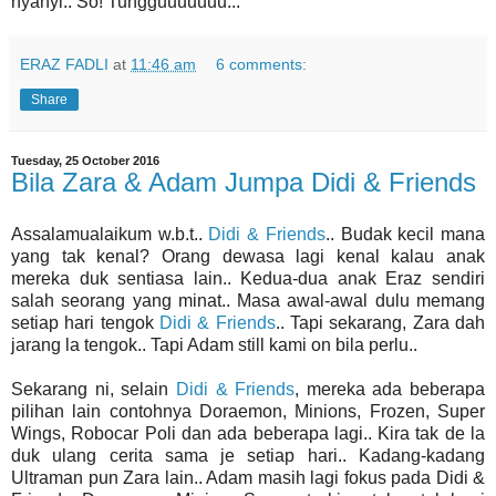
nyanyi.. So! Tungguuuuuuu...
ERAZ FADLI
at
11:46 am
6 comments:
Share
Tuesday, 25 October 2016
Bila Zara & Adam Jumpa Didi & Friends
Assalamualaikum w.b.t..
Didi & Friends
.. Budak kecil mana
yang tak kenal? Orang dewasa lagi kenal kalau anak
mereka duk sentiasa lain.. Kedua-dua anak Eraz sendiri
salah seorang yang minat.. Masa awal-awal dulu memang
setiap hari tengok
Didi & Friends
.. Tapi sekarang, Zara dah
jarang la tengok.. Tapi Adam still kami on bila perlu..
Sekarang ni, selain
Didi & Friends
, mereka ada beberapa
pilihan lain contohnya Doraemon, Minions, Frozen, Super
Wings, Robocar Poli dan ada beberapa lagi.. Kira tak de la
duk ulang cerita sama je setiap hari.. Kadang-kadang
Ultraman pun Zara lain.. Adam masih lagi fokus pada Didi &