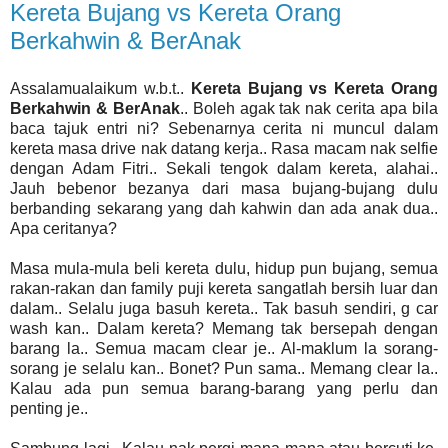
Kereta Bujang vs Kereta Orang
Berkahwin & BerAnak
Assalamualaikum w.b.t..
Kereta Bujang vs Kereta Orang
Berkahwin & BerAnak
.. Boleh agak tak nak cerita apa bila
baca tajuk entri ni? Sebenarnya cerita ni muncul dalam
kereta masa drive nak datang kerja.. Rasa macam nak selfie
dengan Adam Fitri.. Sekali tengok dalam kereta, alahai..
Jauh bebenor bezanya dari masa bujang-bujang dulu
berbanding sekarang yang dah kahwin dan ada anak dua..
Apa ceritanya?
Masa mula-mula beli kereta dulu, hidup pun bujang, semua
rakan-rakan dan family puji kereta sangatlah bersih luar dan
dalam.. Selalu juga basuh kereta.. Tak basuh sendiri, g car
wash kan.. Dalam kereta? Memang tak bersepah dengan
barang la.. Semua macam clear je.. Al-maklum la sorang-
sorang je selalu kan.. Bonet? Pun sama.. Memang clear la..
Kalau ada pun semua barang-barang yang perlu dan
penting je..