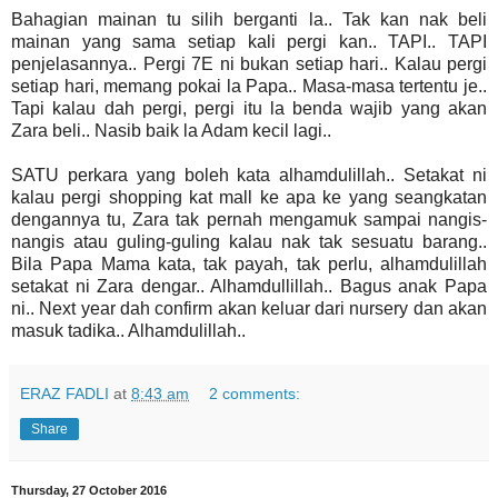
Bahagian mainan tu silih berganti la.. Tak kan nak beli
mainan yang sama setiap kali pergi kan.. TAPI.. TAPI
penjelasannya.. Pergi 7E ni bukan setiap hari.. Kalau pergi
setiap hari, memang pokai la Papa.. Masa-masa tertentu je..
Tapi kalau dah pergi, pergi itu la benda wajib yang akan
Zara beli.. Nasib baik la Adam kecil lagi..
SATU perkara yang boleh kata alhamdulillah.. Setakat ni
kalau pergi shopping kat mall ke apa ke yang seangkatan
dengannya tu, Zara tak pernah mengamuk sampai nangis-
nangis atau guling-guling kalau nak tak sesuatu barang..
Bila Papa Mama kata, tak payah, tak perlu, alhamdulillah
setakat ni Zara dengar.. Alhamdullillah.. Bagus anak Papa
ni.. Next year dah confirm akan keluar dari nursery dan akan
masuk tadika.. Alhamdulillah..
ERAZ FADLI
at
8:43 am
2 comments:
Share
Thursday, 27 October 2016