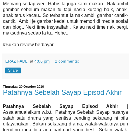
Memang sedap wei.. Habis la juga kami makan.. Nak ambil
gambar sebelum makan tu tapi nasib kurang baik, anak-
anak terus kacau.. So terbantut la nak ambil gambar cantik-
cantik.. Ambil je gambar kedai untuk memori di media sosial
dan blog.. Next time insyaallah.. Kalau next time nak pergi,
maksudnya sedap la tu.. Hehe..
#Bukan review berbayar
ERAZ FADLI
at
4:06 pm
2 comments:
Share
Thursday, 20 October 2016
Patahnya Sebelah Sayap Episod Akhir
Patahnya Sebelah Sayap Episod Akhir
|
Assalamualaikum w.b.t.. Patahnya Sebelah Sayap rasanya
salah satu drama yang sentisa trending sekarang ni bila
ditayangkan.. Bukan sekarang drama, watak-wataknya pun
trending juga bila ada part-part yang best.. Selain watak,