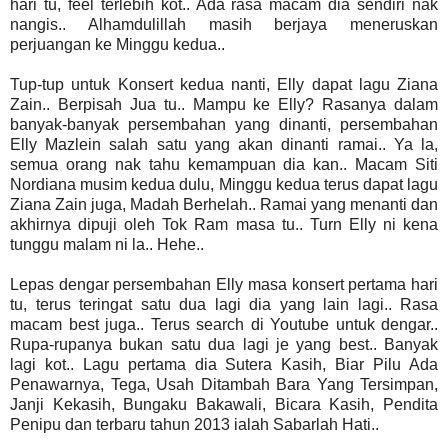
hari tu, feel terlebih kot.. Ada rasa macam dia sendiri nak
nangis.. Alhamdulillah masih berjaya meneruskan
perjuangan ke Minggu kedua..
Tup-tup untuk Konsert kedua nanti, Elly dapat lagu Ziana
Zain.. Berpisah Jua tu.. Mampu ke Elly? Rasanya dalam
banyak-banyak persembahan yang dinanti, persembahan
Elly Mazlein salah satu yang akan dinanti ramai.. Ya la,
semua orang nak tahu kemampuan dia kan.. Macam Siti
Nordiana musim kedua dulu, Minggu kedua terus dapat lagu
Ziana Zain juga, Madah Berhelah.. Ramai yang menanti dan
akhirnya dipuji oleh Tok Ram masa tu.. Turn Elly ni kena
tunggu malam ni la.. Hehe..
Lepas dengar persembahan Elly masa konsert pertama hari
tu, terus teringat satu dua lagi dia yang lain lagi.. Rasa
macam best juga.. Terus search di Youtube untuk dengar..
Rupa-rupanya bukan satu dua lagi je yang best.. Banyak
lagi kot.. Lagu pertama dia Sutera Kasih, Biar Pilu Ada
Penawarnya, Tega, Usah Ditambah Bara Yang Tersimpan,
Janji Kekasih, Bungaku Bakawali, Bicara Kasih, Pendita
Penipu dan terbaru tahun 2013 ialah Sabarlah Hati..