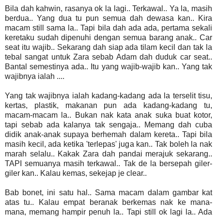
Bila dah kahwin, rasanya ok la lagi.. Terkawal.. Ya la, masih
berdua.. Yang dua tu pun semua dah dewasa kan.. Kira
macam still sama la.. Tapi bila dah ada ada, pertama sekali
keretaku sudah dipenuhi dengan semua barang anak.. Car
seat itu wajib.. Sekarang dah siap ada tilam kecil dan tak la
tebal sangat untuk Zara sebab Adam dah duduk car seat..
Bantal semestinya ada.. Itu yang wajib-wajib kan.. Yang tak
wajibnya ialah ....
Yang tak wajibnya ialah kadang-kadang ada la terselit tisu,
kertas, plastik, makanan pun ada kadang-kadang tu,
macam-macam la.. Bukan nak kata anak suka buat kotor,
tapi sebab ada kalanya tak sengaja.. Memang dah cuba
didik anak-anak supaya berhemah dalam kereta.. Tapi bila
masih kecil, ada ketika 'terlepas' juga kan.. Tak boleh la nak
marah selalu.. Kakak Zara dah pandai merajuk sekarang..
TAPI semuanya masih terkawal.. Tak de la bersepah giler-
giler kan.. Kalau kemas, sekejap je clear..
Bab bonet, ini satu hal.. Sama macam dalam gambar kat
atas tu.. Kalau empat beranak berkemas nak ke mana-
mana, memang hampir penuh la.. Tapi still ok lagi la.. Ada