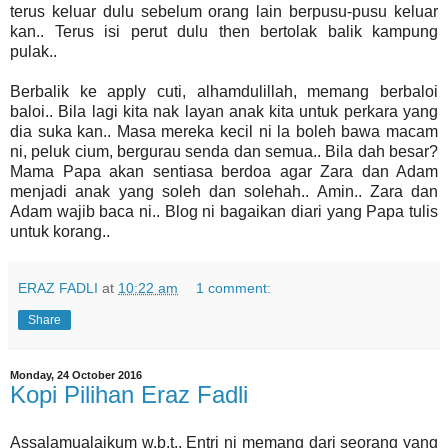
terus keluar dulu sebelum orang lain berpusu-pusu keluar
kan.. Terus isi perut dulu then bertolak balik kampung
pulak..
Berbalik ke apply cuti, alhamdulillah, memang berbaloi
baloi.. Bila lagi kita nak layan anak kita untuk perkara yang
dia suka kan.. Masa mereka kecil ni la boleh bawa macam
ni, peluk cium, bergurau senda dan semua.. Bila dah besar?
Mama Papa akan sentiasa berdoa agar Zara dan Adam
menjadi anak yang soleh dan solehah.. Amin.. Zara dan
Adam wajib baca ni.. Blog ni bagaikan diari yang Papa tulis
untuk korang..
ERAZ FADLI
at
10:22 am
1 comment:
Share
Monday, 24 October 2016
Kopi Pilihan Eraz Fadli
Assalamualaikum w.b.t.. Entri ni memang dari seorang yang