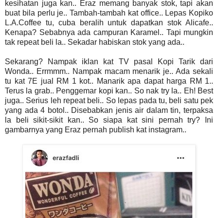
kesihatan juga kan.. Eraz memang banyak stok, tapi akan
buat bila perlu je.. Tambah-tambah kat office.. Lepas Kopiko
L.A.Coffee tu, cuba beralih untuk dapatkan stok Alicafe..
Kenapa? Sebabnya ada campuran Karamel.. Tapi mungkin
tak repeat beli la.. Sekadar habiskan stok yang ada..
Sekarang? Nampak iklan kat TV pasal Kopi Tarik dari
Wonda.. Errmmm.. Nampak macam menarik je.. Ada sekali
tu kat 7E jual RM 1 kot.. Manarik apa dapat harga RM 1..
Terus la grab.. Penggemar kopi kan.. So nak try la.. Eh! Best
juga.. Serius leh repeat beli.. So lepas pada tu, beli satu pek
yang ada 4 botol.. Disebabkan jenis air dalam tin, terpaksa
la beli sikit-sikit kan.. So siapa kat sini pernah try? Ini
gambarnya yang Eraz pernah publish kat instagram..