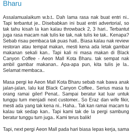
Bharu
Assalamualaikum w.b.t.. Dah lama rasa nak buat entri ni..
Tapi terbantut je.. Disebabkan ini buat entri advertorial, so
tak tahu kisah la kan kalau throwback 2, 3 hari.. Terbantut
juga rasa macam nak tulis ke tak, nak tulis ke tak.. Kenapa?
Sebab risau pembaca tak puas hati.. Biasa kalau nak review
restoran atau tempat makan, mesti kena ada letak gambar
makanan sekali kan.. Tapi kali ni masa makan di Black
Canyon Coffee - Aeon Mall Kota Bharu. tak sempat nak
ambil gambar makanan.. Apa-apa pun, kita tulis je la..
Selamat membaca..
Masa pergi ke Aeon Mall Kota Bharu sebab nak bawa anak
jalan-jalan, lalu kat Black Canyon Coffee.. Serius masa tu
orang ramai giler! Penat.. Sampai beratur kat luar untuk
tunggu turn menjadi next customer.. So Eraz dan wife fikir,
mesti ada yang tak kena ni.. Haha.. Tak kan ramai macam tu
kalau tak sedap kan.. Tapi kami tak de la pergi sambung
beratur tunggu turn juga.. Kami terus balik!
Tapi, next pergi Aeon Mall pada hari biasa lepas kerja, sama