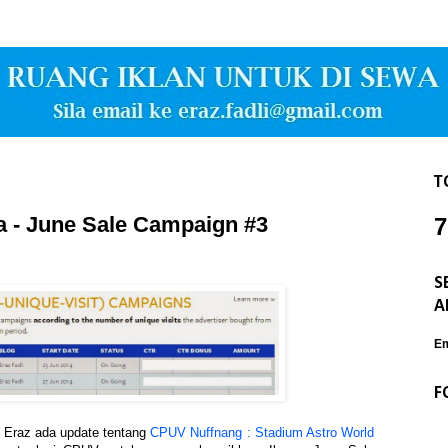
T
a - June Sale Campaign #3
7
S
A
Em
F
, Eraz ada update tentang
CPUV Nuffnang : Stadium Astro World