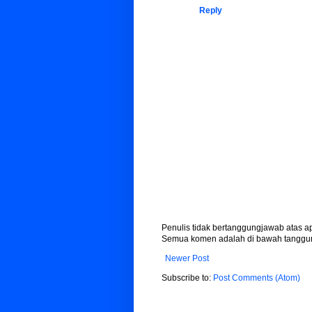
Reply
Penulis tidak bertanggungjawab atas 
Semua komen adalah di bawah tanggun
Newer Post
Subscribe to:
Post Comments (Atom)