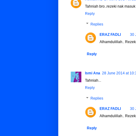
Tahniah bro..rezeki nak masu
Reply
Replies
ERAZ FADLI
30 
Alhamdulillah.. Rezeki k
Reply
Ismi Ana
28 June 2014 at 10:
Tahniah...
Reply
Replies
ERAZ FADLI
30 
Alhamdulillah.. Rezeki k
Reply