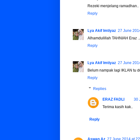
Rezeki menjelang ramadhan..
Reply
Lya Akif Imtiyaz
27 June 2014
Alhamdulillah TAHNIAH Eraz ..A
Reply
Lya Akif Imtiyaz
27 June 2014
Belum nampak lagi IKLAN tu du
Reply
Replies
ERAZ FADLI
30 
Terima kasih kak..
Reply
Aswan Az
27 June 2014 at 22