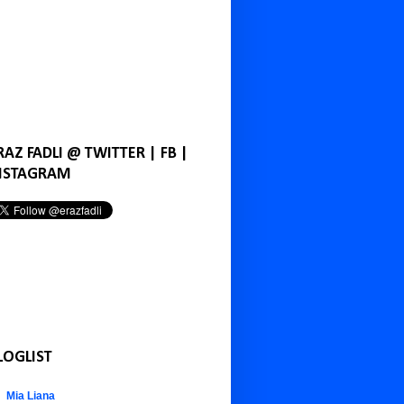
RAZ FADLI @ TWITTER | FB |
NSTAGRAM
LOGLIST
Mia Liana