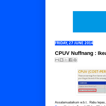
FRIDAY, 27 JUNE 2014
CPUV Nuffnang : Ike
Assalamualaikum w.b.t.. Rabu lepas