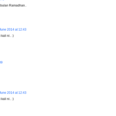
k bulan Ramadhan..
June 2014 at 12:43
ali ni.. :)
39
June 2014 at 12:43
ali ni.. :)