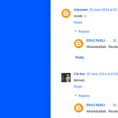
Unknown
29 June 2014 at 02
rezeki..:)
Reply
Replies
ERAZ FADLI
30 
Alhamdulillah.. Rezeki k
Reply
Cik Nor
30 June 2014 at 10:5
tahniah..
Reply
Replies
ERAZ FADLI
30 
Alhamdulillah.. Rezeki k