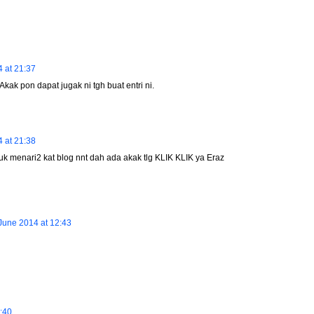
 at 21:37
kak pon dapat jugak ni tgh buat entri ni.
 at 21:38
k menari2 kat blog nnt dah ada akak tlg KLIK KLIK ya Eraz
June 2014 at 12:43
:40