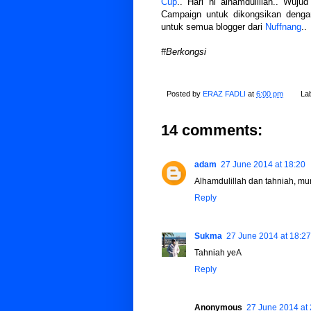
Cup
.. Hari ni alhamdulillah.. Wu
Campaign untuk dikongsikan dengan
untuk semua blogger dari
Nuffnang
..
#Berkongsi
Posted by
ERAZ FADLI
at
6:00 pm
La
14 comments:
adam
27 June 2014 at 18:20
Alhamdulillah dan tahniah, m
Reply
Sukma
27 June 2014 at 18:27
Tahniah yeA
Reply
Anonymous
27 June 2014 at 