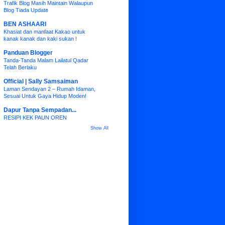
Trafik Blog Masih Maintain Walaupun
Blog Tiada Update
BEN ASHAARI
Khasiat dan manfaat Kakao untuk
kanak kanak dan kaki sukan !
Panduan Blogger
Tanda-Tanda Malam Lailatul Qadar
Telah Berlaku
Official | Sally Samsaiman
Laman Sendayan 2 – Rumah Idaman,
Sesuai Untuk Gaya Hidup Moden!
Dapur Tanpa Sempadan...
RESIPI KEK PAUN OREN
Show All