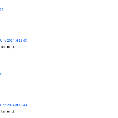
:25
June 2014 at 12:43
ali ni.. :)
0
June 2014 at 12:43
ali ni.. :)