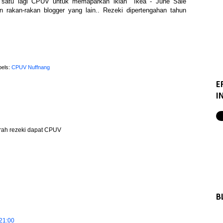
jud satu lagi CPUV untuk memaparkan iklan Ikea - June Sale
 rakan-rakan blogger yang lain.. Rezeki dipertengahan tahun
bels:
CPUV Nuffnang
E
I
urah rezeki dapat CPUV
B
21:00