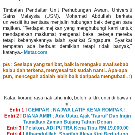
Timbalan Pendaftar Unit Perhubungan Awam, Universiti
Sains Malaysia (USM), Mohamad Abdullah berkata
universiti itu sentiasa menjalin hubungan baik dengan para
majikan. "Terdapat majikan yang menghubungi kami untuk
mendapatkan maklumat mengenai bakal pekerja mereka
tetapi kebanyakannya ialah syarikat Singapura. Syarikat
tempatan ada berbuat demikian tetapi tidak banyak,"
katanya.-
Mstar.com
p/s : Sesiapa yang terlibat, baik la mengaku awal sebab
kalau dah terkena, menyesal tak sudah nanti.. Apa-apa
pun, mencegah adalah lebih baik daripada mengubati.. :)
--------------------------------------------
Kalau korang rasa nak tahu info, boleh la klik entri di bawah
ni :
Entri 1 !
GEMPAR : NAJWA LATIF KENA ROMPAK !
Entri 2 !
DIANA AMIR : Ada Ustaz Ajak 'Taaruf' Dan Ingin
Tamatkan Zaman Bujang Tahun Depan
Entri 3 !
Pelakon, ADI PUTRA Kena Tipu RM 19,000.00
Entri 4 !
Alhamdulillah, Sharifah Aleya Kini Bertudung