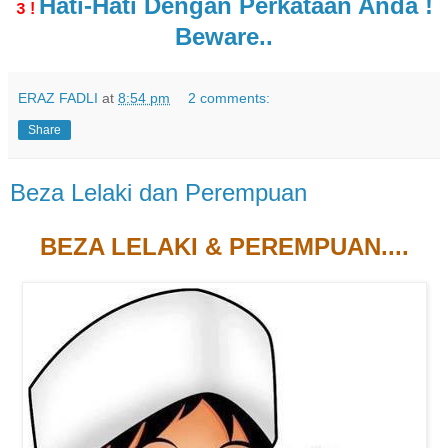
Hati-Hati Dengan Perkataan Anda !
!
3
Beware..
ERAZ FADLI
at
8:54 pm
2 comments:
Share
Beza Lelaki dan Perempuan
BEZA LELAKI & PEREMPUAN....