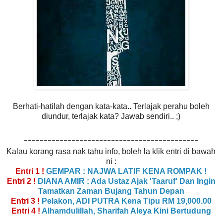
Berhati-hatilah dengan kata-kata.. Terlajak perahu boleh
diundur, terlajak kata? Jawab sendiri.. ;)
--------------------------------------------
Kalau korang rasa nak tahu info, boleh la klik entri di bawah
ni :
Entri 1 !
GEMPAR : NAJWA LATIF KENA ROMPAK !
Entri 2 !
DIANA AMIR : Ada Ustaz Ajak 'Taaruf' Dan Ingin
Tamatkan Zaman Bujang Tahun Depan
Entri 3 !
Pelakon, ADI PUTRA Kena Tipu RM 19,000.00
Entri 4 !
Alhamdulillah, Sharifah Aleya Kini Bertudung