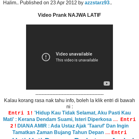
Halim.. Published on 23 Apr 2012 by
azzstarz93
..
Video Prank NAJWA LATIF
--------------------------------------------
Kalau korang rasa nak tahu info, boleh la klik entri di bawah
ni :
'Hidup Kau Tidak Selamat, Aku Pasti Kau
Entri 1!
Mati' : Kerana Dendam Suami, Isteri Diperkosa
....
Entri
!
DIANA AMIR : Ada Ustaz Ajak 'Taaruf' Dan Ingin
2
Tamatkan Zaman Bujang Tahun Depan
....
Entri