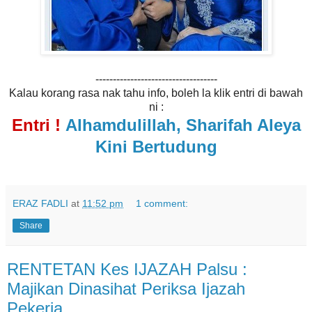
-----------------------------------
Kalau korang rasa nak tahu info, boleh la klik entri di bawah
ni :
Entri !
Alhamdulillah, Sharifah Aleya
Kini Bertudung
ERAZ FADLI
at
11:52 pm
1 comment:
Share
RENTETAN Kes IJAZAH Palsu :
Majikan Dinasihat Periksa Ijazah
Pekerja