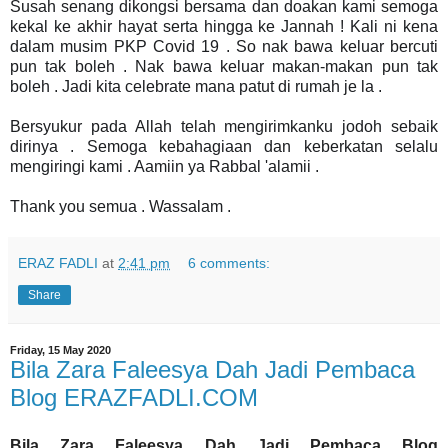
Susah senang dikongsi bersama dan doakan kami semoga
kekal ke akhir hayat serta hingga ke Jannah ! Kali ni kena
dalam musim PKP Covid 19 . So nak bawa keluar bercuti
pun tak boleh . Nak bawa keluar makan-makan pun tak
boleh . Jadi kita celebrate mana patut di rumah je la .
Bersyukur pada Allah telah mengirimkanku jodoh sebaik
dirinya . Semoga kebahagiaan dan keberkatan selalu
mengiringi kami . Aamiin ya Rabbal 'alamii .
Thank you semua . Wassalam .
ERAZ FADLI
at
2:41 pm
6 comments:
Share
Friday, 15 May 2020
Bila Zara Faleesya Dah Jadi Pembaca
Blog ERAZFADLI.COM
Bila Zara Faleesya Dah Jadi Pembaca Blog