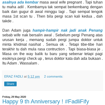
asalnya ada kembar
masa awal wife pregnant . Tapi tuhan
tu maha adil . Kembarnya tak sempat berkembang dengan
baik dan gugur di awal minggu lagi . Tapi sempat tengok
masa 1st scan tu . Then bila pergi scan kali kedua , dah
takde .
Dan Adam juga
hampir-hampir nak jadi anak Penang
sebab wife nak bersalin awal . Sebelum pergi Penang atas
urusan kerja , memang sudah pergi jumpa doktor untuk
minta khidmat nasihat . Semua ok . Tetapi tibe-tibe hari
terakhir tu dah mula rasa contruction . Tapi biasa-biasa je .
Masa on the way balik tu baru yang sebenar tetapi pagi
esoknya pergi check up , terus doktor kata dah ada bukaan .
Itu Adam . Wassalam .
ERAZ FADLI
at
5:12 pm
2 comments:
Share
Friday, 29 May 2020
Happy 9 th Anniversary ! #FadliFify