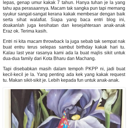
lepas, genap umur kakak 7 tahun. Hanya tuhan je la yang
tahu apa perasaannya. Macam tak sangka pun tapi memang
syukur sangat-sangat kerana kakak membesar dengan baik
serta sihat walafiat. Siapa yang baca entri blog ini,
doakanlah juga kesihatan dan kesejahteraan anak-anak
Eraz ok. Terima kasih.
Entri ni kita macam throwback la juga sebab tak sempat nak
buat entru terus selepas sambut birthday kakak hari tu.
Kalau last year rasanya kami ada la buat majlis sikit untuk
dua-dua family dari Kota Bharu dan Machang.
Tapi disebabkan masih dalam tempoh PKPP ni, jadi buat
kecil-kecil je la. Yang penting ada kek yang kakak request
tu. Makan sikit-sikit je. Lebih kepada fun untuk anak-anak.