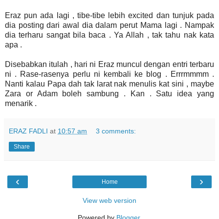
Eraz pun ada lagi , tibe-tibe lebih excited dan tunjuk pada
dia posting dari awal dia dalam perut Mama lagi . Nampak
dia terharu sangat bila baca . Ya Allah , tak tahu nak kata
apa .
Disebabkan itulah , hari ni Eraz muncul dengan entri terbaru
ni . Rase-rasenya perlu ni kembali ke blog . Errrmmmm .
Nanti kalau Papa dah tak larat nak menulis kat sini , maybe
Zara or Adam boleh sambung . Kan . Satu idea yang
menarik .
ERAZ FADLI
at
10:57 am
3 comments:
Share
‹
›
Home
View web version
Powered by
Blogger
.