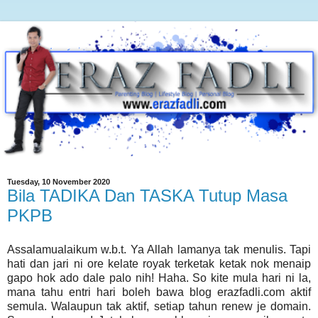
Tuesday, 10 November 2020
Bila TADIKA Dan TASKA Tutup Masa
PKPB
Assalamualaikum w.b.t. Ya Allah lamanya tak menulis. Tapi
hati dan jari ni ore kelate royak terketak ketak nok menaip
gapo hok ado dale palo nih! Haha. So kite mula hari ni la,
mana tahu entri hari boleh bawa blog erazfadli.com aktif
semula. Walaupun tak aktif, setiap tahun renew je domain.