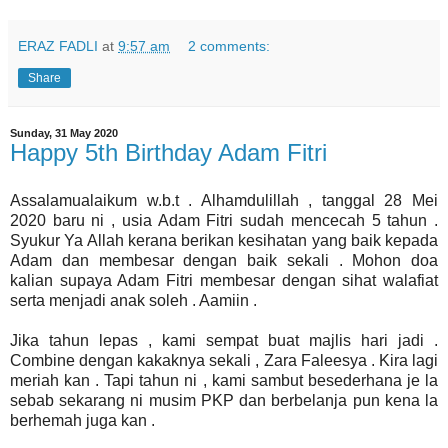
ERAZ FADLI
at
9:57 am
2 comments:
Share
Sunday, 31 May 2020
Happy 5th Birthday Adam Fitri
Assalamualaikum w.b.t . Alhamdulillah , tanggal 28 Mei
2020 baru ni , usia Adam Fitri sudah mencecah 5 tahun .
Syukur Ya Allah kerana berikan kesihatan yang baik kepada
Adam dan membesar dengan baik sekali . Mohon doa
kalian supaya Adam Fitri membesar dengan sihat walafiat
serta menjadi anak soleh . Aamiin .
Jika tahun lepas , kami sempat buat majlis hari jadi .
Combine dengan kakaknya sekali , Zara Faleesya . Kira lagi
meriah kan . Tapi tahun ni , kami sambut besederhana je la
sebab sekarang ni musim PKP dan berbelanja pun kena la
berhemah juga kan .