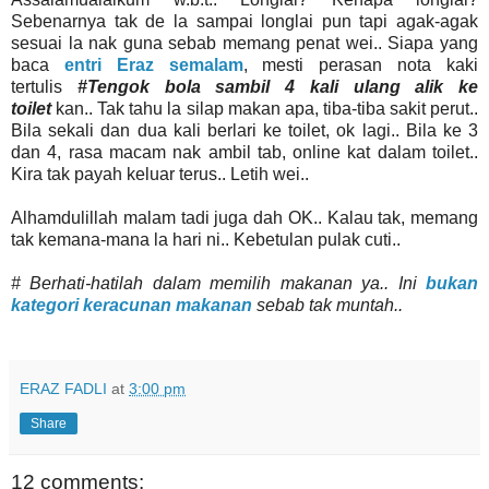
Sebenarnya tak de la sampai longlai pun tapi agak-agak
sesuai la nak guna sebab memang penat wei.. Siapa yang
baca
entri Eraz semalam
, mesti perasan nota kaki
tertulis
#Tengok bola sambil 4 kali ulang alik ke
toilet
kan.. Tak tahu la silap makan apa, tiba-tiba sakit perut..
Bila sekali dan dua kali berlari ke toilet, ok lagi.. Bila ke 3
dan 4, rasa macam nak ambil tab, online kat dalam toilet..
Kira tak payah keluar terus.. Letih wei..
Alhamdulillah malam tadi juga dah OK.. Kalau tak, memang
tak kemana-mana la hari ni.. Kebetulan pulak cuti..
# Berhati-hatilah dalam memilih makanan ya.. Ini
bukan
kategori keracunan makanan
sebab tak muntah..
ERAZ FADLI
at
3:00 pm
Share
12 comments: