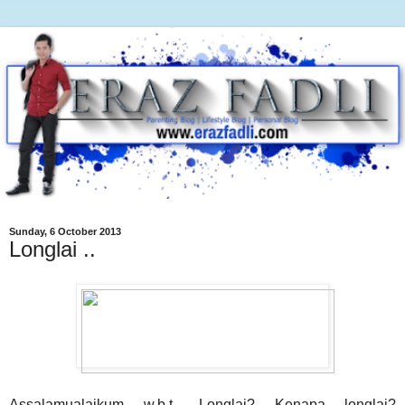
Sunday, 6 October 2013
Longlai ..
Assalamualaikum w.b.t.. Longlai? Kenapa longlai?