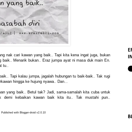
E
g nak cari kawan yang baik.. Tapi kita kena ingat juga, bukan
I
 baik.. Menarik bukan.. Eraz jumpa ayat ni masa duk main En.
 tu..
ik.. Tapi kalau jumpa, jagalah hubungan tu baik-baik.. Tak rugi
erkawan hingga ke hujung nyawa.. Dan...
n yang baik.. Betul tak? Jadi, sama-samalah kita cuba untuk
 demi kebaikan kawan baik kita itu.. Tak mustahi pun..
Published with Blogger-droid v2.0.10
B