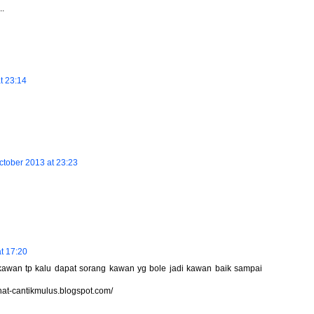
.
t 23:14
ctober 2013 at 23:23
t 17:20
i kawan tp kalu dapat sorang kawan yg bole jadi kawan baik sampai
ihat-cantikmulus.blogspot.com/