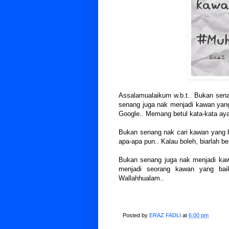
Assalamualaikum w.b.t.. Bukan senan
senang juga nak menjadi kawan yang
Google.. Memang betul kata-kata ayat
Bukan senang nak cari kawan yang ba
apa-apa pun.. Kalau boleh, biarlah b
Bukan senang juga nak menjadi kawa
menjadi seorang kawan yang baik
Wallahhualam..
Posted by
ERAZ FADLI
at
6:00 pm