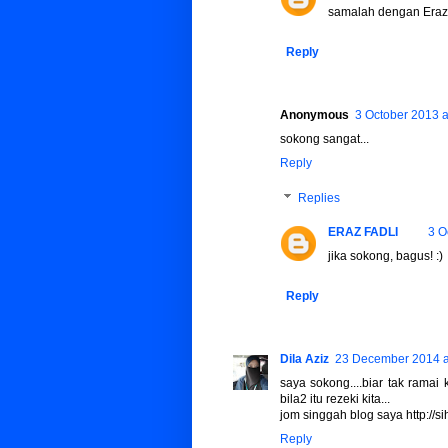
samalah dengan Eraz.
Reply
Anonymous
3 October 2013 a
sokong sangat...
Reply
Replies
ERAZ FADLI
3 O
jika sokong, bagus! :)
Reply
Dila Aziz
23 December 2014 a
saya sokong....biar tak rama
bila2 itu rezeki kita...
jom singgah blog saya http://s
Reply