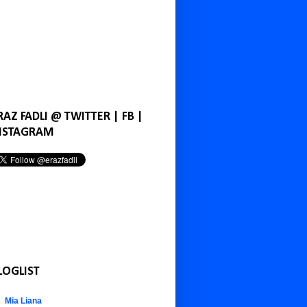
RAZ FADLI @ TWITTER | FB |
NSTAGRAM
LOGLIST
Mia Liana