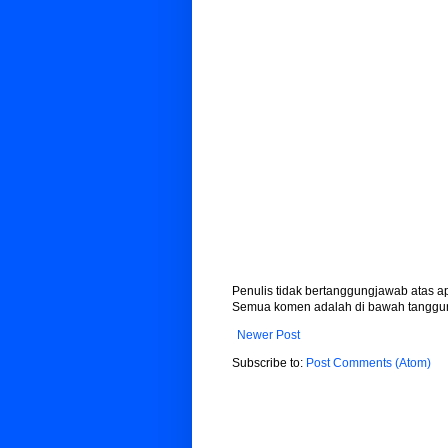
Penulis tidak bertanggungjawab atas 
Semua komen adalah di bawah tanggun
Newer Post
Subscribe to:
Post Comments (Atom)