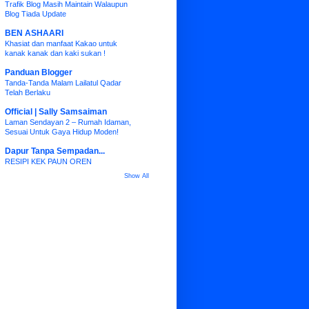
Trafik Blog Masih Maintain Walaupun
Blog Tiada Update
BEN ASHAARI
Khasiat dan manfaat Kakao untuk
kanak kanak dan kaki sukan !
Panduan Blogger
Tanda-Tanda Malam Lailatul Qadar
Telah Berlaku
Official | Sally Samsaiman
Laman Sendayan 2 – Rumah Idaman,
Sesuai Untuk Gaya Hidup Moden!
Dapur Tanpa Sempadan...
RESIPI KEK PAUN OREN
Show All