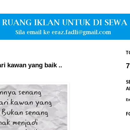
T
i kawan yang baik ..
7
S
A
Em
F