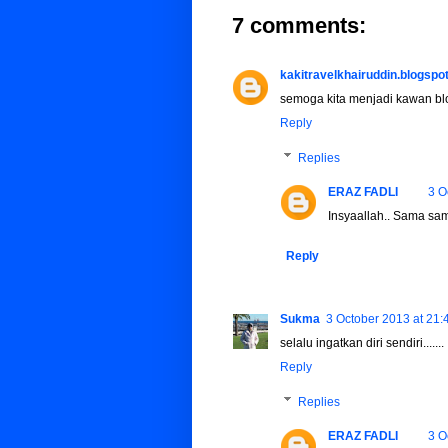
7 comments:
kakitravelkhairuddin.blogspo
semoga kita menjadi kawan blog
Reply
Replies
ERAZ FADLI
3 O
Insyaallah.. Sama sam
Reply
Sukma
3 October 2013 at 21:
selalu ingatkan diri sendiri.......
Reply
Replies
ERAZ FADLI
3 O