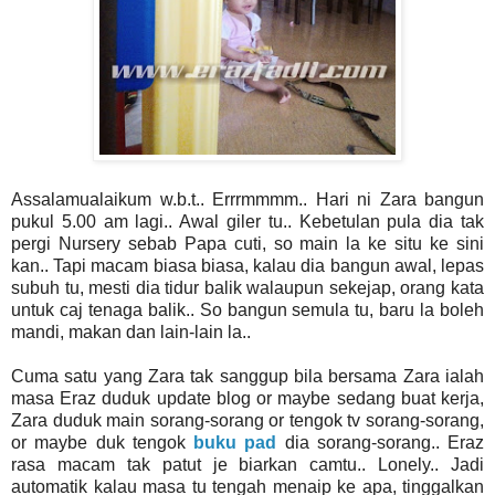
Assalamualaikum w.b.t.. Errrmmmm.. Hari ni Zara bangun
pukul 5.00 am lagi.. Awal giler tu.. Kebetulan pula dia tak
pergi Nursery sebab Papa cuti, so main la ke situ ke sini
kan.. Tapi macam biasa biasa, kalau dia bangun awal, lepas
subuh tu, mesti dia tidur balik walaupun sekejap, orang kata
untuk caj tenaga balik.. So bangun semula tu, baru la boleh
mandi, makan dan lain-lain la..
Cuma satu yang Zara tak sanggup bila bersama Zara ialah
masa Eraz duduk update blog or maybe sedang buat kerja,
Zara duduk main sorang-sorang or tengok tv sorang-sorang,
or maybe duk tengok
buku pad
dia sorang-sorang.. Eraz
rasa macam tak patut je biarkan camtu.. Lonely.. Jadi
automatik kalau masa tu tengah menaip ke apa, tinggalkan