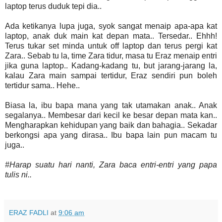
laptop terus duduk tepi dia..
Ada ketikanya lupa juga, syok sangat menaip apa-apa kat
laptop, anak duk main kat depan mata.. Tersedar.. Ehhh!
Terus tukar set minda untuk off laptop dan terus pergi kat
Zara.. Sebab tu la, time Zara tidur, masa tu Eraz menaip entri
jika guna laptop.. Kadang-kadang tu, but jarang-jarang la,
kalau Zara main sampai tertidur, Eraz sendiri pun boleh
tertidur sama.. Hehe..
Biasa la, ibu bapa mana yang tak utamakan anak.. Anak
segalanya.. Membesar dari kecil ke besar depan mata kan..
Mengharapkan kehidupan yang baik dan bahagia.. Sekadar
berkongsi apa yang dirasa.. Ibu bapa lain pun macam tu
juga..
#Harap suatu hari nanti, Zara baca entri-entri yang papa
tulis ni..
ERAZ FADLI
at
9:06 am