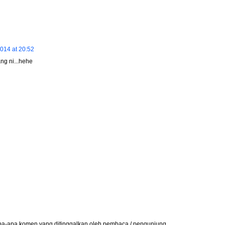
014 at 20:52
ang ni...hehe
apa-apa komen yang ditinggalkan oleh pembaca / pengunjung.