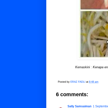
Kemaskini : Kenapa ent
Posted by
ERAZ FADLI
at
8:48 am
6 comments:
Sally Samsaiman
1 Septembe