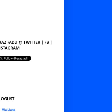
RAZ FADLI @ TWITTER | FB |
NSTAGRAM
LOGLIST
Mia Liana