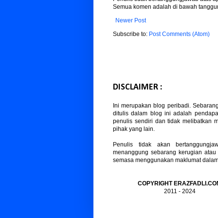
Semua komen adalah di bawah tanggun
Newer Post
Subscribe to:
Post Comments (Atom)
DISCLAIMER :
Ini merupakan blog peribadi. Sebaran
ditulis dalam blog ini adalah pendapa
penulis sendiri dan tidak melibatkan
pihak yang lain.
Penulis tidak akan bertanggungja
menanggung sebarang kerugian atau
semasa menggunakan maklumat dalam b
COPYRIGHT ERAZFADLI.CO
2011 - 2024