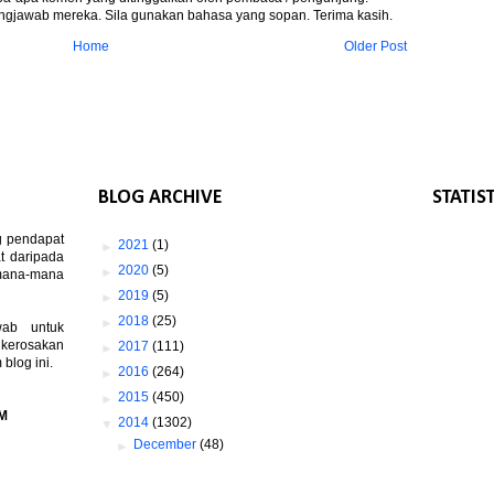
gjawab mereka. Sila gunakan bahasa yang sopan. Terima kasih.
Home
Older Post
BLOG ARCHIVE
STATIS
g pendapat
►
2021
(1)
t daripada
►
2020
(5)
 mana-mana
►
2019
(5)
►
2018
(25)
wab untuk
 kerosakan
►
2017
(111)
log ini.
►
2016
(264)
►
2015
(450)
M
▼
2014
(1302)
►
December
(48)
►
November
(82)