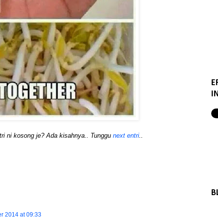
E
I
ri ni kosong je? Ada kisahnya.. Tunggu
next entri
..
B
r 2014 at 09:33