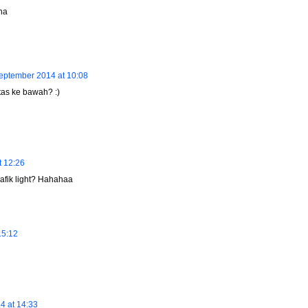
aha
eptember 2014 at 10:08
tas ke bawah? :)
t 12:26
rafik light? Hahahaa
15:12
4 at 14:33