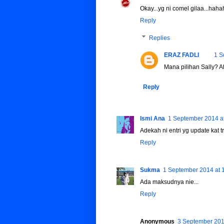
Okay...yg ni comel gilaa...hah
Reply
Replies
ERAZ FADLI
1 S
Mana pilihan Sally? A
Reply
Ismi Ana
1 September 2014 a
Adekah ni entri yg update kat t
Reply
Sukma
1 September 2014 at 
Ada maksudnya nie...
Reply
Anonymous
3 September 201