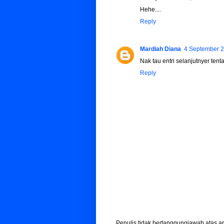
Hehe....
Reply
Mardiah Diana
4 September 2
Nak tau entri selanjutnyer tent
Reply
Penulis tidak bertanggungjawab atas 