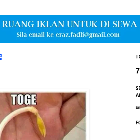
4
T
7
S
A
Em
F