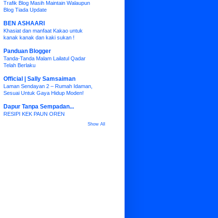
Trafik Blog Masih Maintain Walaupun
Blog Tiada Update
BEN ASHAARI
Khasiat dan manfaat Kakao untuk
kanak kanak dan kaki sukan !
Panduan Blogger
Tanda-Tanda Malam Lailatul Qadar
Telah Berlaku
Official | Sally Samsaiman
Laman Sendayan 2 – Rumah Idaman,
Sesuai Untuk Gaya Hidup Moden!
Dapur Tanpa Sempadan...
RESIPI KEK PAUN OREN
Show All