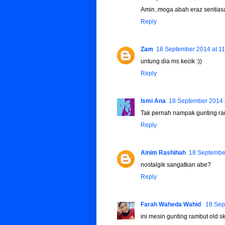
Amin..moga abah eraz sentiasa
Reply
Zam
18 September 2014 at 11
untung dia ms kecik :))
Reply
Ismi Ana
18 September 2014 
Tak pernah nampak gunting ra
Reply
Ainim Rashihah
18 September
nostalgik sangatkan abe?
Reply
Farah Waheda Wahid
18 Sep
ini mesin gunting rambut old s