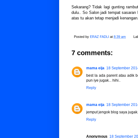
Sekarang? Tidak lagi gunting rambu
dulu.. So Salon jadi tempat sasara
atas tu akan tetap menjadi kenangan.
Posted by
ERAZ FADLI
at
8:39 am
La
7 comments:
mama eija
18 September 2014
best la ada parent atau adik b
pun iye jugak... hihi..
Reply
mama eija
18 September 2014
jemput jengok blog saya jugak..
Reply
Anonymous
18 September 20