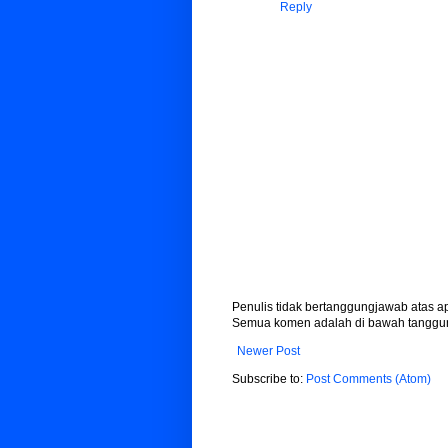
Reply
Penulis tidak bertanggungjawab atas 
Semua komen adalah di bawah tanggun
Newer Post
Subscribe to:
Post Comments (Atom)