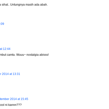
 sihat.. Untungnya masih ada abah.
:09
at 12:44
mbut camtu. Wuuu~ nostalgia abisss!
 2014 at 13:31
tember 2014 at 15:45
kool ni kannn???