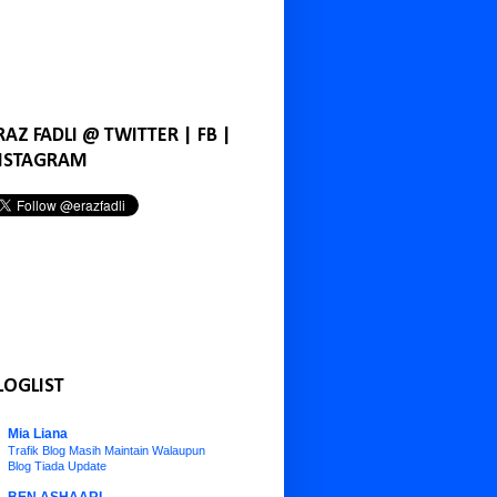
RAZ FADLI @ TWITTER | FB |
NSTAGRAM
LOGLIST
Mia Liana
Trafik Blog Masih Maintain Walaupun
Blog Tiada Update