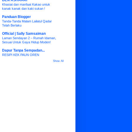
BEN ASHAARI
Khasiat dan manfaat Kakao untuk
kanak kanak dan kaki sukan !
Panduan Blogger
Tanda-Tanda Malam Lailatul Qadar
Telah Berlaku
Official | Sally Samsaiman
Laman Sendayan 2 – Rumah Idaman,
Sesuai Untuk Gaya Hidup Moden!
Dapur Tanpa Sempadan...
RESIPI KEK PAUN OREN
Show All