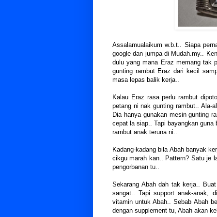
Assalamualaikum w.b.t.. Siapa per
google dan jumpa di Mudah.my.. Kena
dulu yang mana Eraz memang tak per
gunting rambut Eraz dari kecil samp
masa lepas balik kerja..
Kalau Eraz rasa perlu rambut dipot
petang ni nak gunting rambut.. Ala-a
Dia hanya gunakan mesin gunting ram
cepat la siap.. Tapi bayangkan guna b
rambut anak teruna ni..
Kadang-kadang bila Abah banyak kerja
cikgu marah kan.. Pattern? Satu je 
pengorbanan tu..
Sekarang Abah dah tak kerja.. Bua
sangat.. Tapi support anak-anak, d
vitamin untuk Abah.. Sebab Abah be
dengan supplement tu, Abah akan ke