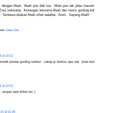
t dengan Abah.. Abah pun dah tua.. Mata pun tak jelas macam
n Eraz sekarang.. Kenangan bersama Abah dan mesin gunting kat
. Sentiasa doakan Abah sihat walafiat.. Amin.. Sayang Abah!
bels:
Kalau Dulu
 at 10:31
eradik pandai gunting rambut... cakap je fashion ape nak.. jimat duit
 at 10:31
. jangan lupe follow yer :)
14 at 11:06