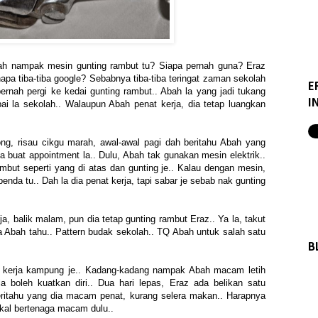
nah nampak mesin gunting rambut tu? Siapa pernah guna? Eraz
pa tiba-tiba google? Sebabnya tiba-tiba teringat zaman sekolah
E
nah pergi ke kedai gunting rambut.. Abah la yang jadi tukang
I
ai la sekolah.. Walaupun Abah penat kerja, dia tetap luangkan
ong, risau cikgu marah, awal-awal pagi dah beritahu Abah yang
la buat appointment la.. Dulu, Abah tak gunakan mesin elektrik..
but seperti yang di atas dan gunting je.. Kalau dengan mesin,
enda tu.. Dah la dia penat kerja, tapi sabar je sebab nak gunting
, balik malam, pun dia tetap gunting rambut Eraz.. Ya la, takut
la Abah tahu.. Pattern budak sekolah.. TQ Abah untuk salah satu
B
t kerja kampung je.. Kadang-kadang nampak Abah macam letih
ia boleh kuatkan diri.. Dua hari lepas, Eraz ada belikan satu
ritahu yang dia macam penat, kurang selera makan.. Harapnya
kal bertenaga macam dulu..