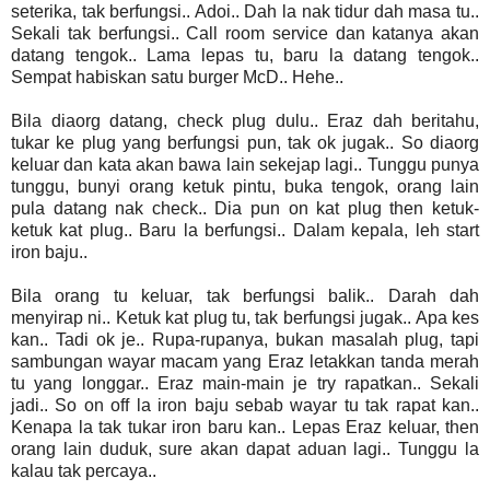
seterika, tak berfungsi.. Adoi.. Dah la nak tidur dah masa tu..
Sekali tak berfungsi.. Call room service dan katanya akan
datang tengok.. Lama lepas tu, baru la datang tengok..
Sempat habiskan satu burger McD.. Hehe..
Bila diaorg datang, check plug dulu.. Eraz dah beritahu,
tukar ke plug yang berfungsi pun, tak ok jugak.. So diaorg
keluar dan kata akan bawa lain sekejap lagi.. Tunggu punya
tunggu, bunyi orang ketuk pintu, buka tengok, orang lain
pula datang nak check.. Dia pun on kat plug then ketuk-
ketuk kat plug.. Baru la berfungsi.. Dalam kepala, leh start
iron baju..
Bila orang tu keluar, tak berfungsi balik.. Darah dah
menyirap ni.. Ketuk kat plug tu, tak berfungsi jugak.. Apa kes
kan.. Tadi ok je.. Rupa-rupanya, bukan masalah plug, tapi
sambungan wayar macam yang Eraz letakkan tanda merah
tu yang longgar.. Eraz main-main je try rapatkan.. Sekali
jadi.. So on off la iron baju sebab wayar tu tak rapat kan..
Kenapa la tak tukar iron baru kan.. Lepas Eraz keluar, then
orang lain duduk, sure akan dapat aduan lagi.. Tunggu la
kalau tak percaya..