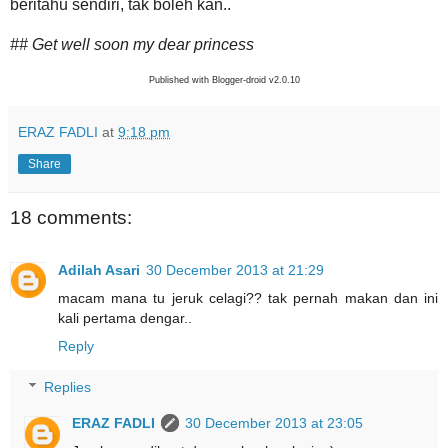
beritahu sendiri, tak boleh kan..
## Get well soon my dear princess
Published with Blogger-droid v2.0.10
ERAZ FADLI
at
9:18 pm
Share
18 comments:
Adilah Asari
30 December 2013 at 21:29
macam mana tu jeruk celagi?? tak pernah makan dan ini
kali pertama dengar..
Reply
Replies
ERAZ FADLI
30 December 2013 at 23:05