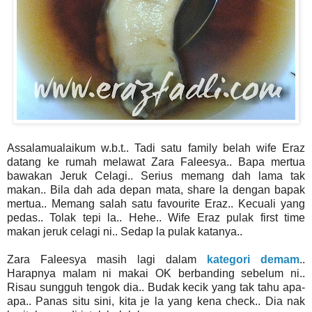
Assalamualaikum w.b.t.. Tadi satu family belah wife Eraz
datang ke rumah melawat Zara Faleesya.. Bapa mertua
bawakan Jeruk Celagi.. Serius memang dah lama tak
makan.. Bila dah ada depan mata, share la dengan bapak
mertua.. Memang salah satu favourite Eraz.. Kecuali yang
pedas.. Tolak tepi la.. Hehe.. Wife Eraz pulak first time
makan jeruk celagi ni.. Sedap la pulak katanya..
Zara Faleesya masih lagi dalam
kategori demam
..
Harapnya malam ni makai OK berbanding sebelum ni..
Risau sungguh tengok dia.. Budak kecik yang tak tahu apa-
apa.. Panas situ sini, kita je la yang kena check.. Dia nak