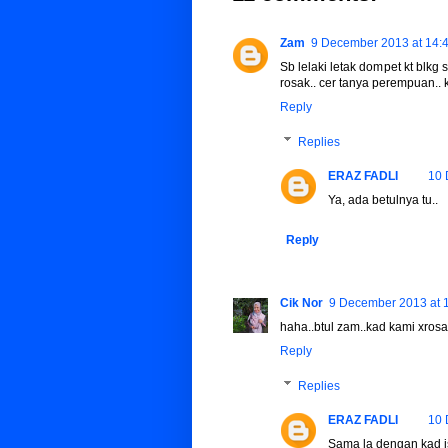
Zam
9 December 2013 at 14:
Sb lelaki letak dompet kt blk
rosak.. cer tanya perempuan.. 
Reply
Replies
ERAZ FADLI
10 
Ya, ada betulnya tu..
Reply
Cik Nor
9 December 2013 at 
haha..btul zam..kad kami xrosak
Reply
Replies
ERAZ FADLI
10 
Sama la dengan kad is