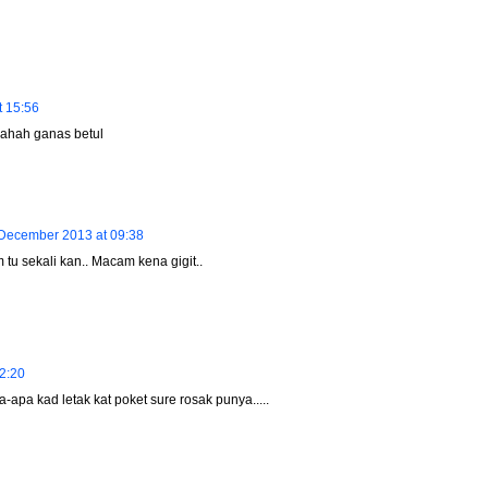
 15:56
ahah ganas betul
December 2013 at 09:38
u sekali kan.. Macam kena gigit..
2:20
-apa kad letak kat poket sure rosak punya.....