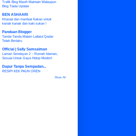
Trafik Blog Masih Maintain Walaupun
Blog Tiada Update
BEN ASHAARI
Khasiat dan manfaat Kakao untuk
kanak kanak dan kaki sukan !
Panduan Blogger
Tanda-Tanda Malam Lailatul Qadar
Telah Berlaku
Official | Sally Samsaiman
Laman Sendayan 2 – Rumah Idaman,
Sesuai Untuk Gaya Hidup Moden!
Dapur Tanpa Sempadan...
RESIPI KEK PAUN OREN
Show All