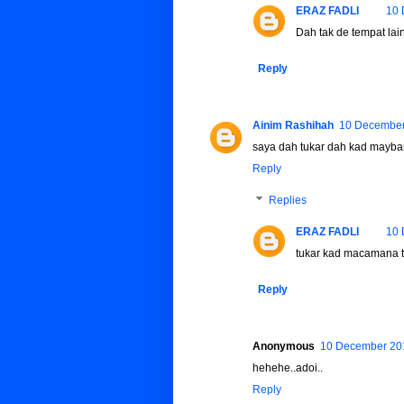
ERAZ FADLI
10 
Dah tak de tempat lain
Reply
Ainim Rashihah
10 December
saya dah tukar dah kad mayba
Reply
Replies
ERAZ FADLI
10 
tukar kad macamana 
Reply
Anonymous
10 December 201
hehehe..adoi..
Reply