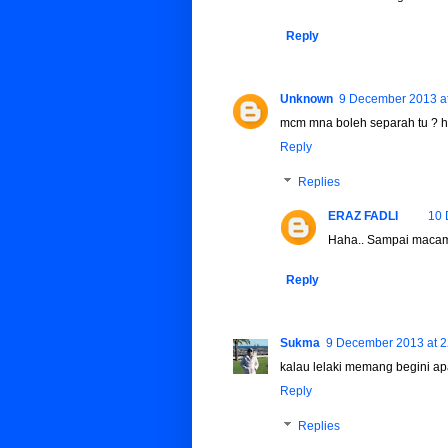
Reply
Unknown
9 December 2013 at
mcm mna boleh separah tu ? h
Reply
Replies
ERAZ FADLI
10 
Haha.. Sampai macam t
Reply
Sukma
9 December 2013 at 2
kalau lelaki memang begini apa
Reply
Replies