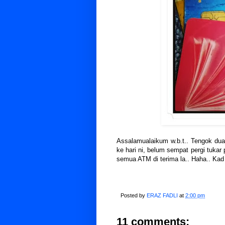
Assalamualaikum w.b.t.. Tengok du
ke hari ni, belum sempat pergi tukar
semua ATM di terima la.. Haha.. Kad 
Posted by
ERAZ FADLI
at
2:00 pm
11 comments: