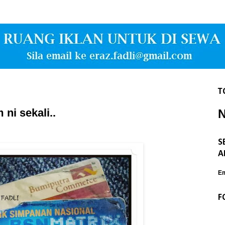
T
ni sekali..
S
A
Em
F