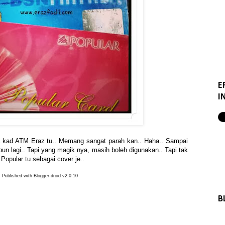
E
I
a kad ATM Eraz tu.. Memang sangat parah kan.. Haha.. Sampai
 pun lagi.. Tapi yang magik nya, masih boleh digunakan.. Tapi tak
Popular tu sebagai cover je..
Published with Blogger-droid v2.0.10
B