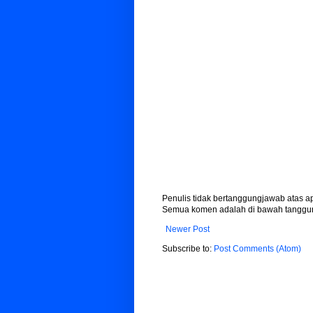
Penulis tidak bertanggungjawab atas 
Semua komen adalah di bawah tanggun
Newer Post
Subscribe to:
Post Comments (Atom)