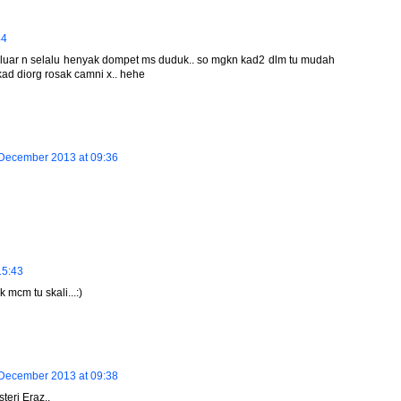
44
g sluar n selalu henyak dompet ms duduk.. so mgkn kad2 dlm tu mudah
kad diorg rosak camni x.. hehe
December 2013 at 09:36
15:43
 mcm tu skali...:)
December 2013 at 09:38
teri Eraz..