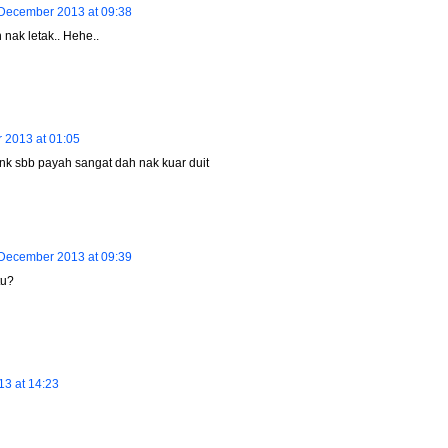
December 2013 at 09:38
 nak letak.. Hehe..
 2013 at 01:05
nk sbb payah sangat dah nak kuar duit
December 2013 at 09:39
tu?
3 at 14:23