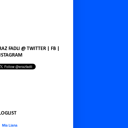
RAZ FADLI @ TWITTER | FB |
NSTAGRAM
LOGLIST
Mia Liana