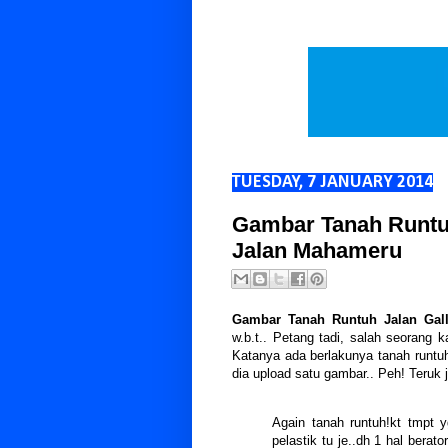
TUESDAY, 7 JANUARY 2014
Gambar Tanah Runtuh
Jalan Mahameru
Gambar Tanah Runtuh Jalan Gall
w.b.t.. Petang tadi, salah seorang 
Katanya ada berlakunya tanah runtuh
dia upload satu gambar.. Peh! Teruk 
Again tanah runtuh!kt tmpt y
pelastik tu je..dh 1 hal berat