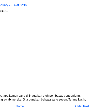
anuary 2014 at 22:15
 kan..
apa-apa komen yang ditinggalkan oleh pembaca / pengunjung.
gjawab mereka. Sila gunakan bahasa yang sopan. Terima kasih.
Home
Older Post