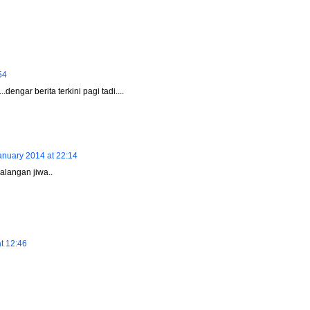
54
engar berita terkini pagi tadi....
anuary 2014 at 22:14
alangan jiwa..
t 12:46