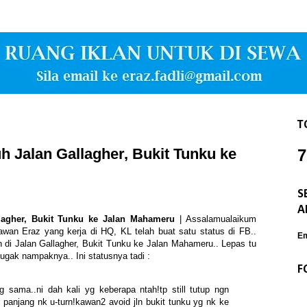
T
 Jalan Gallagher, Bukit Tunku ke
7
S
A
agher, Bukit Tunku ke Jalan Mahameru
| Assalamualaikum
kawan Eraz yang kerja di HQ, KL telah buat satu status di FB..
Em
 di Jalan Gallagher, Bukit Tunku ke Jalan Mahameru.. Lepas tu
jugak nampaknya.. Ini statusnya tadi :
F
g sama..ni dah kali yg keberapa ntah!tp still tutup ngn
or panjang nk u-turn!kawan2 avoid jln bukit tunku yg nk ke