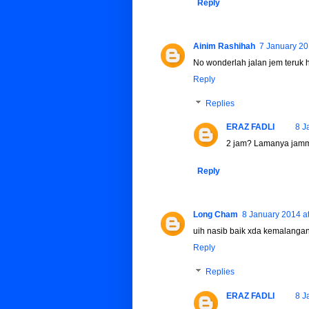
Reply
Ainim Rashihah
7 January 20
No wonderlah jalan jem teruk 
Reply
Replies
ERAZ FADLI
8 J
2 jam? Lamanya jamm
Reply
Long Cham
8 January 2014 a
uih nasib baik xda kemalangan
Reply
Replies
ERAZ FADLI
8 J