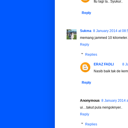
Itu lagi la.. Syukur..
Reply
Sukma
8 January 2014 at 08:
memang jammed 10 kilometer....d
Reply
Replies
ERAZ FADLI
8 J
Nasib baik tak de kem
Reply
Anonymous
8 January 2014 a
ui....takut pula nengoknyer..
Reply
Replies