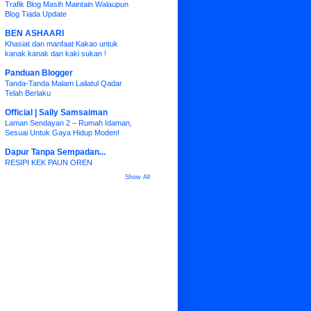
Trafik Blog Masih Maintain Walaupun
Blog Tiada Update
BEN ASHAARI
Khasiat dan manfaat Kakao untuk
kanak kanak dan kaki sukan !
Panduan Blogger
Tanda-Tanda Malam Lailatul Qadar
Telah Berlaku
Official | Sally Samsaiman
Laman Sendayan 2 – Rumah Idaman,
Sesuai Untuk Gaya Hidup Moden!
Dapur Tanpa Sempadan...
RESIPI KEK PAUN OREN
Show All