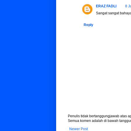
ERAZ FADLI
8 J
Sangat sangat bahaya
Reply
Penulis tidak bertanggungjawab atas 
Semua komen adalah di bawah tanggun
Newer Post