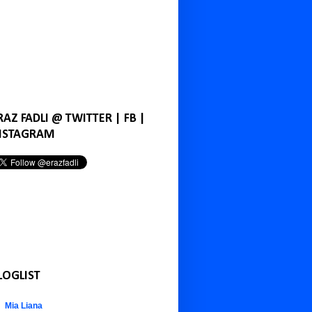
RAZ FADLI @ TWITTER | FB |
NSTAGRAM
LOGLIST
Mia Liana