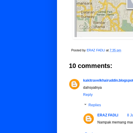
Posted by
ERAZ FADLI
at
7:35 pm
10 comments:
kakitravelkhairuddin.blogspo
dahsyatnya
Reply
Replies
ERAZ FADLI
8 J
Nampak memang maca