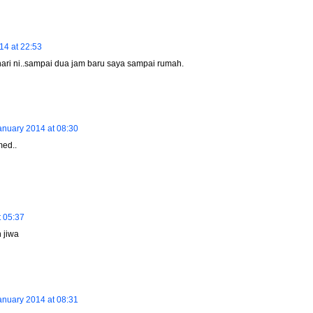
14 at 22:53
hari ni..sampai dua jam baru saya sampai rumah.
anuary 2014 at 08:30
ed..
t 05:37
 jiwa
anuary 2014 at 08:31