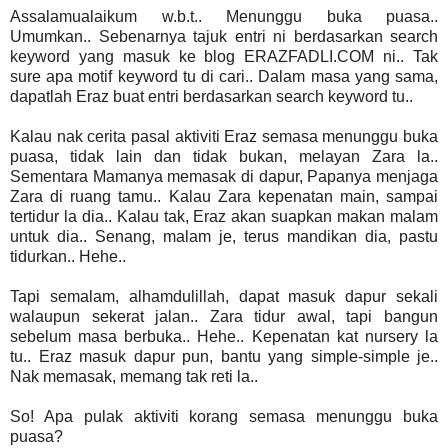
Assalamualaikum w.b.t.. Menunggu buka puasa..
Umumkan.. Sebenarnya tajuk entri ni berdasarkan search
keyword yang masuk ke blog ERAZFADLI.COM ni.. Tak
sure apa motif keyword tu di cari.. Dalam masa yang sama,
dapatlah Eraz buat entri berdasarkan search keyword tu..
Kalau nak cerita pasal aktiviti Eraz semasa menunggu buka
puasa, tidak lain dan tidak bukan, melayan Zara la..
Sementara Mamanya memasak di dapur, Papanya menjaga
Zara di ruang tamu.. Kalau Zara kepenatan main, sampai
tertidur la dia.. Kalau tak, Eraz akan suapkan makan malam
untuk dia.. Senang, malam je, terus mandikan dia, pastu
tidurkan.. Hehe..
Tapi semalam, alhamdulillah, dapat masuk dapur sekali
walaupun sekerat jalan.. Zara tidur awal, tapi bangun
sebelum masa berbuka.. Hehe.. Kepenatan kat nursery la
tu.. Eraz masuk dapur pun, bantu yang simple-simple je..
Nak memasak, memang tak reti la..
So! Apa pulak aktiviti korang semasa menunggu buka
puasa?