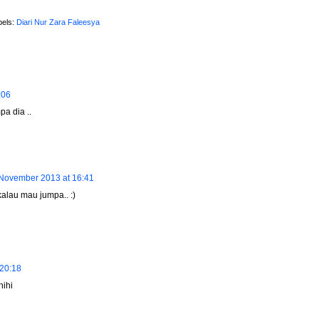
bels:
Diari Nur Zara Faleesya
:06
pa dia ..
November 2013 at 16:41
kalau mau jumpa.. :)
20:18
hihi