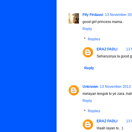
Fify Firdausi
13 November 201
good girl princess mama..
Reply
Replies
ERAZ FADLI
13 
Seharusnya la good g
Reply
Unknown
13 November 2013 
melayan tengok tv ye zara..hah
Reply
Replies
ERAZ FADLI
13 
Haah layan tv.. :)