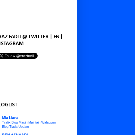
RAZ FADLI @ TWITTER | FB |
NSTAGRAM
LOGLIST
Mia Liana
Trafik Blog Masih Maintain Walaupun
Blog Tiada Update