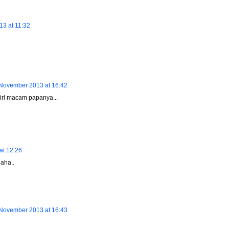
3 at 11:32
November 2013 at 16:42
irl macam papanya...
at 12:26
aha..
November 2013 at 16:43