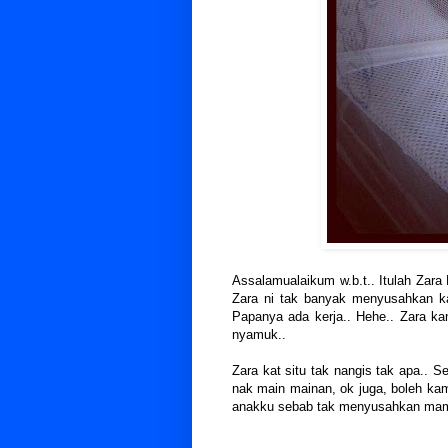
Assalamualaikum w.b.t.. Itulah Zara 
Zara ni tak banyak menyusahkan k
Papanya ada kerja.. Hehe.. Zara ka
nyamuk..
Zara kat situ tak nangis tak apa.. Se
nak main mainan, ok juga, boleh kami
anakku sebab tak menyusahkan mam