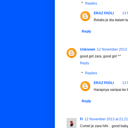
Replies
ERAZ FADLI
13 
Relaks je dia dalam tu
Reply
Unknown
12 November 2013 
good girl zara, good girl ^^
Reply
Replies
ERAZ FADLI
13 
Harapnya sampai ke be
Reply
Fi
12 November 2013 at 21:21
Comel je zara hihi .. good bab