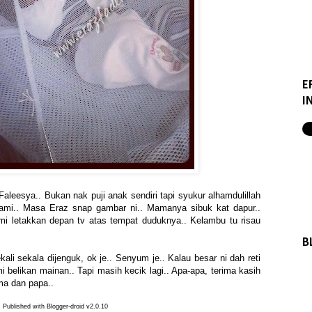
E
I
Faleesya.. Bukan nak puji anak sendiri tapi syukur alhamdulillah
ami.. Masa Eraz snap gambar ni.. Mamanya sibuk kat dapur..
mi letakkan depan tv atas tempat duduknya.. Kelambu tu risau
B
kali sekala dijenguk, ok je.. Senyum je.. Kalau besar ni dah reti
 belikan mainan.. Tapi masih kecik lagi.. Apa-apa, terima kasih
a dan papa..
Published with Blogger-droid v2.0.10