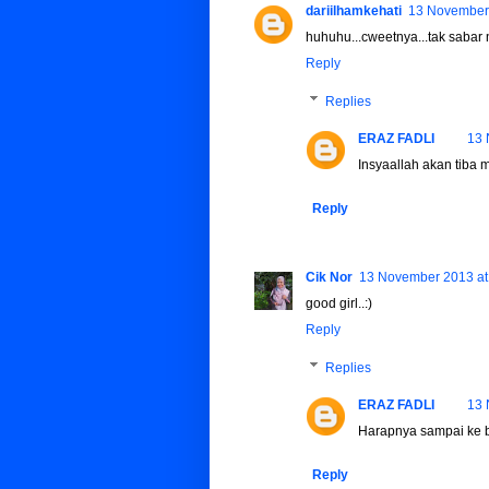
dariilhamkehati
13 November 
huhuhu...cweetnya...tak sabar 
Reply
Replies
ERAZ FADLI
13 
Insyaallah akan tiba m
Reply
Cik Nor
13 November 2013 at
good girl..:)
Reply
Replies
ERAZ FADLI
13 
Harapnya sampai ke be
Reply