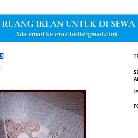
13
T
!
S
A
Em
F