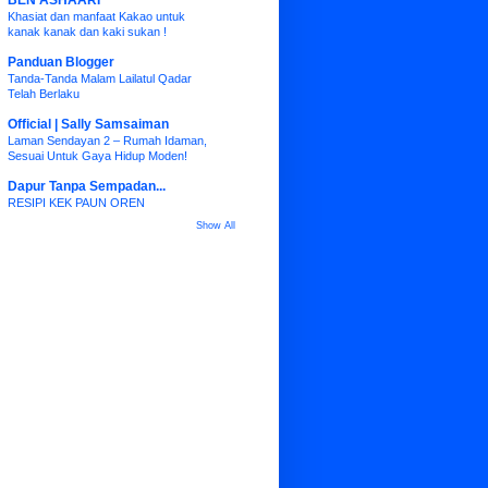
BEN ASHAARI
Khasiat dan manfaat Kakao untuk
kanak kanak dan kaki sukan !
Panduan Blogger
Tanda-Tanda Malam Lailatul Qadar
Telah Berlaku
Official | Sally Samsaiman
Laman Sendayan 2 – Rumah Idaman,
Sesuai Untuk Gaya Hidup Moden!
Dapur Tanpa Sempadan...
RESIPI KEK PAUN OREN
Show All