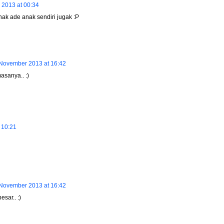
2013 at 00:34
nak ade anak sendiri jugak :P
November 2013 at 16:42
asanya.. :)
 10:21
November 2013 at 16:42
sar.. :)