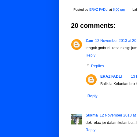
Posted by
ERAZ FADLI
at
8:00 pm
La
20 comments:
Zam
12 November 2013 at 20
tengok gmbr ni, rasa nk sgt jum
Reply
Replies
ERAZ FADLI
13 
Balik la Kelantan bro 
Reply
Sukma
12 November 2013 at 
dok relax jer dalam kelambu....
Reply