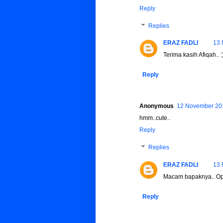
Reply
Replies
ERAZ FADLI
13 
Terima kasih Afiqah.. :
Reply
Anonymous
12 November 201
hmm..cute..
Reply
Replies
ERAZ FADLI
13 
Macam bapaknya.. Op
Reply