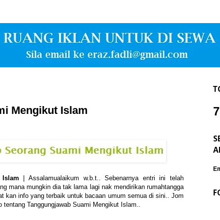
T
i Mengikut Islam
7
S
A
Em
 Islam
| Assalamualaikum w.b.t.. Sebenarnya entri ini telah
ang mana mungkin dia tak lama lagi nak mendirikan rumahtangga
F
at kan info yang terbaik untuk bacaan umum semua di sini.. Jom
fo tentang Tanggungjawab Suami Mengikut Islam..