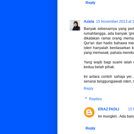
Reply
Aziela
15 November 2013 at 
Banyak sebenarnya yang perl
rumahtangga, ada banyak 'gr
dikatakan ramai orang memas
Qur'an dan hadis bahawa mema
isteri hanyalah berdasarkan 
yang memasak, pahala mereka 
Yang wajib bagi suami ialah 
kedua belah pihak.
Ini antara contoh sahaja yer
senarai tanggungjawab isteri, 
Reply
Replies
ERAZ FADLI
15 
Ini mungkin.. Ada bany
Reply