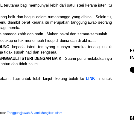
IL
terutama bagi mempunyai lebih dari satu isteri kerana isteri itu
ang baik dan bagus dalam rumahtangga yang dibina.. Selain tu,
rlu diambil berat kerana itu merupakan tanggungjawab seorang
 bagi mereka..
 samada zahir dan batin.. Makan pakai dan semua-semualah..
ecukup untuk menempuh hidup di dunia dan di akhirat..
DUNG
kepada isteri tersayang supaya mereka tenang untuk
E
a tidak susah hati dan sengsara..
I
NGGAULI ISTERI DENGAN BAIK
.. Suami perlu melakukannya
antun dan tidak zalim..
aikan.. Tapi untuk lebih lanjut, korang boleh ke
LINK
ini untuk
bels:
Tanggungjawab Suami Mengikut Islam
B