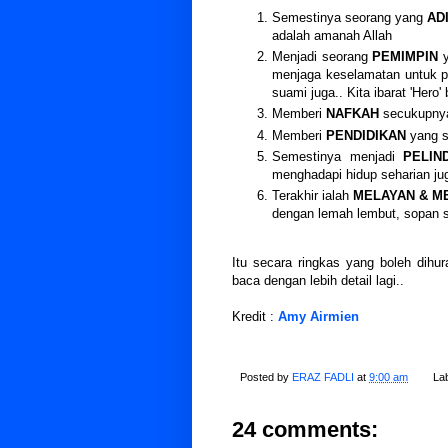
Semestinya seorang yang
AD
adalah amanah Allah
Menjadi seorang
PEMIMPIN
y
menjaga keselamatan untuk pe
suami juga.. Kita ibarat 'Hero'
Memberi
NAFKAH
secukupnya
Memberi
PENDIDIKAN
yang s
Semestinya menjadi
PELIN
menghadapi hidup seharian jug
Terakhir ialah
MELAYAN & ME
dengan lemah lembut, sopan s
Itu secara ringkas yang boleh dihur
baca dengan lebih detail lagi..
Kredit :
Amy Airmien
Posted by
ERAZ FADLI
at
9:00 am
La
24 comments: