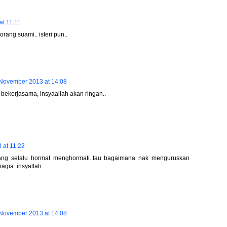
t 11:11
rang suami.. isteri pun..
November 2013 at 14:08
bekerjasama, insyaallah akan ringan..
 at 11:22
yang selalu hormat menghormati..tau bagaimana nak menguruskan
gia..insyallah
November 2013 at 14:08