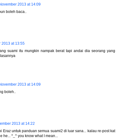
November 2013 at 14:09
un boleh baca..
 2013 at 13:55
rang suami itu mungkin nampak berat tapi andai dia seorang yang
alasannya
November 2013 at 14:09
g boleh..
ember 2013 at 14:22
 Eraz untuk panduan semua suami2 di luar sana... kalau re-post kat
he he... *_^ you know what I mean...