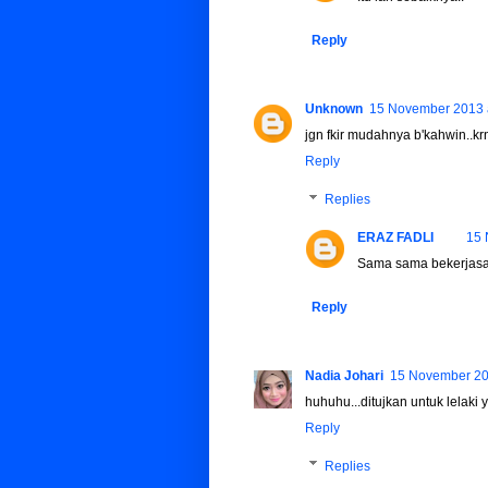
Reply
Unknown
15 November 2013 
jgn fkir mudahnya b'kahwin..krn
Reply
Replies
ERAZ FADLI
15 
Sama sama bekerjasam
Reply
Nadia Johari
15 November 20
huhuhu...ditujkan untuk lelak
Reply
Replies