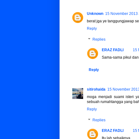
Unknown
15 November 2013 a
berat jga ye tanggungjawap seo
Reply
Replies
ERAZ FADLI
15 
Sama-sama pikul dan 
Reply
sitirohaida
15 November 2013
moga menjadi suami isteri 
sebuah rumahtangga yang baha
Reply
Replies
ERAZ FADLI
15 
Itu lah sebaiknya..