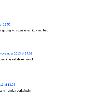
at 12:55
 tggungjwb slpas nikah itu ckup bsr..
November 2013 at 14:08
a, insyaallah semua ok..
13 at 13:26
i yang hendak berkahwin