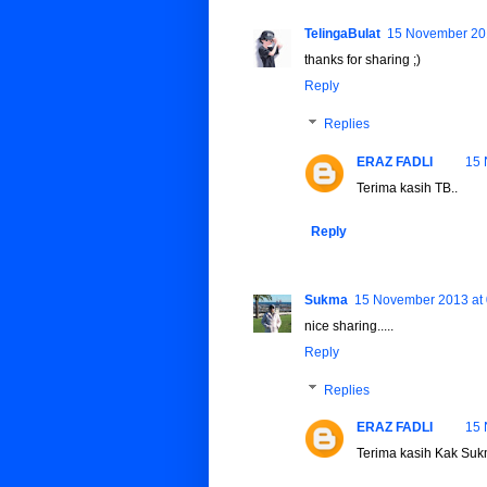
TelingaBulat
15 November 201
thanks for sharing ;)
Reply
Replies
ERAZ FADLI
15 
Terima kasih TB..
Reply
Sukma
15 November 2013 at 
nice sharing.....
Reply
Replies
ERAZ FADLI
15 
Terima kasih Kak Suk