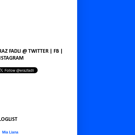
RAZ FADLI @ TWITTER | FB |
NSTAGRAM
LOGLIST
Mia Liana