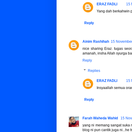
ERAZ FADLI
15 
Yang dah berkahwin p
Reply
Ainim Rashihah
15 November
nice sharing Eraz. tugas seo
amanah, insha Allah syurga b
Reply
Replies
ERAZ FADLI
15 
Insyaallah semua oran
Reply
Farah Waheda Wahid
15 Nov
yang ni memang sangat suka ni
blog ni pun cantik juga ni...he 