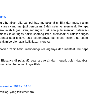
10:35
u dihuraikan bila sampai bab munakahat ni. Bila dah masuk alam
ey' area yang menjadi persoalan. Salah satunya, memasak. Kenapa
ak ialah tugas isteri, sedangkan tak ada pula mention dalam Al-
sak ialah tugas hakiki seorang isteri. Memasak di katakan tugas
kepada adat Melayu saja sebenarnya. Tak kiralah isteri atau suami
akan beroleh atas keikhlasan mereka.
nafkah zahir batin, melindungi keluarganya dan mentaati ibu bapa
... Biasanya di pejabat2 agama daerah dan negeri, boleh dapatkan
suami dan bersama. Insya Allah.
November 2013 at 14:08
ak lagi yang tak tersenarai..