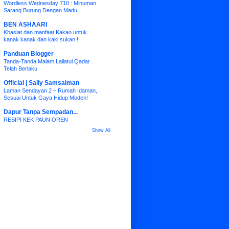
Wordless Wednesday 710 : Minuman
Sarang Burung Dengan Madu
BEN ASHAARI
Khasiat dan manfaat Kakao untuk
kanak kanak dan kaki sukan !
Panduan Blogger
Tanda-Tanda Malam Lailatul Qadar
Telah Berlaku
Official | Sally Samsaiman
Laman Sendayan 2 – Rumah Idaman,
Sesuai Untuk Gaya Hidup Moden!
Dapur Tanpa Sempadan...
RESIPI KEK PAUN OREN
Show All