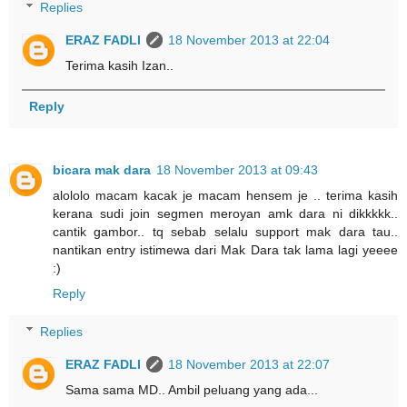
Replies
ERAZ FADLI
18 November 2013 at 22:04
Terima kasih Izan..
Reply
bicara mak dara
18 November 2013 at 09:43
alololo macam kacak je macam hensem je .. terima kasih
kerana sudi join segmen meroyan amk dara ni dikkkkk..
cantik gambor.. tq sebab selalu support mak dara tau..
nantikan entry istimewa dari Mak Dara tak lama lagi yeeee
:)
Reply
Replies
ERAZ FADLI
18 November 2013 at 22:07
Sama sama MD.. Ambil peluang yang ada...