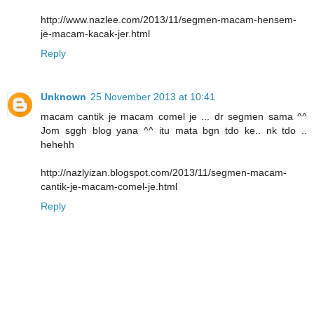
http://www.nazlee.com/2013/11/segmen-macam-hensem-
je-macam-kacak-jer.html
Reply
Unknown
25 November 2013 at 10:41
macam cantik je macam comel je ... dr segmen sama ^^
Jom sggh blog yana ^^ itu mata bgn tdo ke.. nk tdo ..
hehehh
http://nazlyizan.blogspot.com/2013/11/segmen-macam-
cantik-je-macam-comel-je.html
Reply