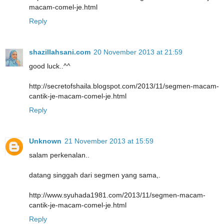
macam-comel-je.html
Reply
shazillahsani.com
20 November 2013 at 21:59
good luck..^^
http://secretofshaila.blogspot.com/2013/11/segmen-macam-
cantik-je-macam-comel-je.html
Reply
Unknown
21 November 2013 at 15:59
salam perkenalan..
datang singgah dari segmen yang sama,.
http://www.syuhada1981.com/2013/11/segmen-macam-
cantik-je-macam-comel-je.html
Reply