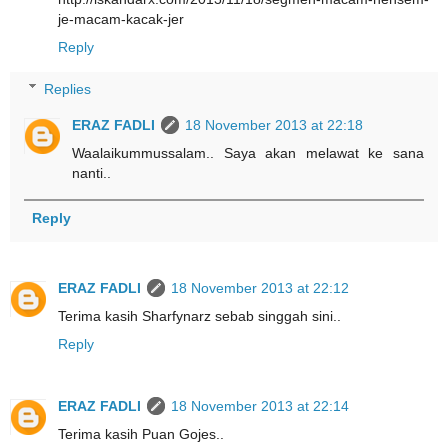
je-macam-kacak-jer
Reply
Replies
ERAZ FADLI
18 November 2013 at 22:18
Waalaikummussalam.. Saya akan melawat ke sana
nanti..
Reply
ERAZ FADLI
18 November 2013 at 22:12
Terima kasih Sharfynarz sebab singgah sini..
Reply
ERAZ FADLI
18 November 2013 at 22:14
Terima kasih Puan Gojes..