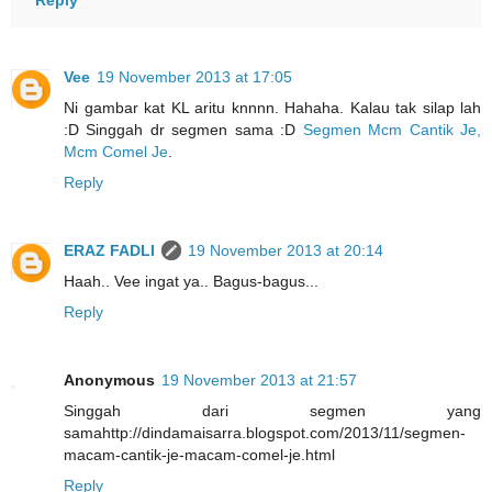
Reply
Vee
19 November 2013 at 17:05
Ni gambar kat KL aritu knnnn. Hahaha. Kalau tak silap lah
:D Singgah dr segmen sama :D
Segmen Mcm Cantik Je,
Mcm Comel Je
.
Reply
ERAZ FADLI
19 November 2013 at 20:14
Haah.. Vee ingat ya.. Bagus-bagus...
Reply
Anonymous
19 November 2013 at 21:57
Singgah dari segmen yang
samahttp://dindamaisarra.blogspot.com/2013/11/segmen-
macam-cantik-je-macam-comel-je.html
Reply