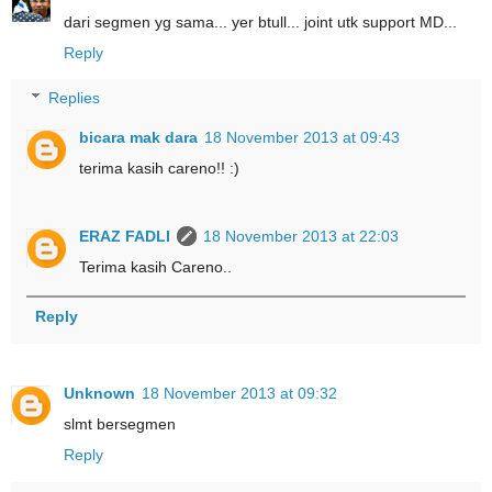
dari segmen yg sama... yer btull... joint utk support MD...
Reply
Replies
bicara mak dara
18 November 2013 at 09:43
terima kasih careno!! :)
ERAZ FADLI
18 November 2013 at 22:03
Terima kasih Careno..
Reply
Unknown
18 November 2013 at 09:32
slmt bersegmen
Reply