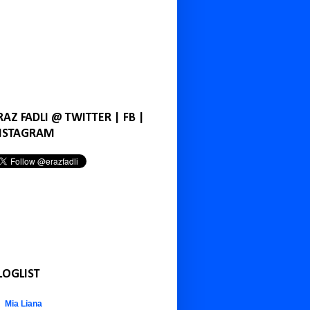
RAZ FADLI @ TWITTER | FB |
NSTAGRAM
LOGLIST
Mia Liana