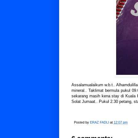
Assalamualaikum w.b.t.. Alhamdulilla
mineral.. Taklimat bermula pukul 09.
sekarang masih kena stay di Kuala K
Solat Jumaat.. Pukul 2.30 petang, sta
Posted by
ERAZ FADLI
at
12:07 pm