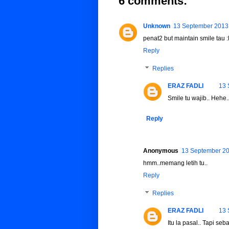
6 comments:
Unknown
13 September 2013 
penat2 but maintain smile tau 
Reply
Replies
ERAZ FADLI
13 
Smile tu wajib.. Hehe.
Reply
Anonymous
13 September 20
hmm..memang letih tu..
Reply
Replies
ERAZ FADLI
13 
Itu la pasal.. Tapi seb