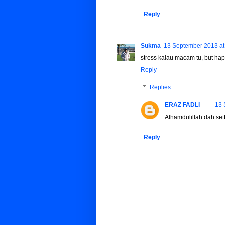
Reply
Sukma
13 September 2013 at
stress kalau macam tu, but happ
Reply
Replies
ERAZ FADLI
13 
Alhamdulillah dah settl
Reply