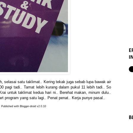
E
I
h, selasai satu taklimat.. Kering tekak juga sebab lupa bawak air
00 pagi tadi.. Tamat lebih kurang dalam pukul 11 lebih tadi.. So
rai untuk taklimat kedua hari ni.. Berehat makan, minum dulu..
rt program yang satu lagi.. Penat penat.. Kerja punye pasal..
Published with Blogger-droid v2.0.10
B