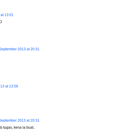
at 13:01
:D
September 2013 at 20:31
.
13 at 13:56
September 2013 at 20:31
ab tugas, kena la buat..