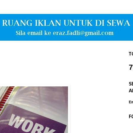
T
7
S
A
Em
F