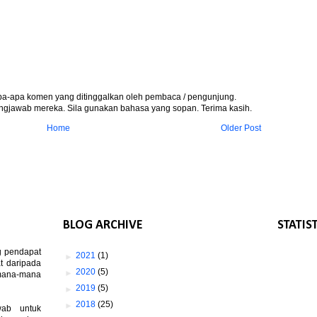
apa-apa komen yang ditinggalkan oleh pembaca / pengunjung.
gjawab mereka. Sila gunakan bahasa yang sopan. Terima kasih.
Home
Older Post
BLOG ARCHIVE
STATIS
g pendapat
►
2021
(1)
t daripada
►
2020
(5)
 mana-mana
►
2019
(5)
►
2018
(25)
wab untuk