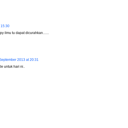
 15:30
y ilmu tu dapat dicurahkan.......
September 2013 at 20:31
e untuk hari ni..