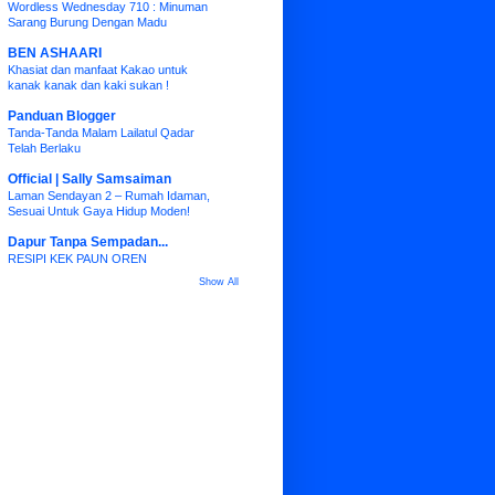
Wordless Wednesday 710 : Minuman
Sarang Burung Dengan Madu
BEN ASHAARI
Khasiat dan manfaat Kakao untuk
kanak kanak dan kaki sukan !
Panduan Blogger
Tanda-Tanda Malam Lailatul Qadar
Telah Berlaku
Official | Sally Samsaiman
Laman Sendayan 2 – Rumah Idaman,
Sesuai Untuk Gaya Hidup Moden!
Dapur Tanpa Sempadan...
RESIPI KEK PAUN OREN
Show All