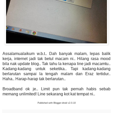
Assalamualaikum w.b.t.. Dah banyak malam, lepas balik
kerja, internet jadi tak betul macam ni.. Hilang rasa mood
bila nak update blog.. Tak tahu la kenapa line jadi macamtu..
Kadang-kadang untuk seketika.. Tapi kadang-kadang
berlarutan sampai la tengah malam dan Eraz tertidur..
Haha.. Harap-harap tak berlarutan..
Broadband ok je.. Limit pun tak pernah habis sebab
memang unlimited! Line sekarang kot kat tempat ni..
Published with Blogger-droid v2.0.10