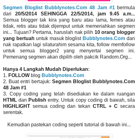
Segmen Bloglist Bubblynotes.Com 48 Jam #1
bermula
dari
20/5/2014 SEHINGGA 22/5/2014, jam 9.45 a.m...
Semua blogger tak kira yang baru atau lama, femes atau
tidak, retis atau tidak dijemput untuk memeriahkan segmen
ini... Tujuan? Pertama, haruslah nak pilih
10 orang blogger
yang bertuah
untuk masuk bloglist
Bubblynotes.Com
dan
nak rapatkan lagi silaturahim sesama kita, follow memfollow
untuk semua blogger2 yang menyertai segmen ini.
Pemenang segmen akan dipilih oleh pakcik Random.Org...
Hanya 4 Langkah Mudah Diperlukan:
1.
FOLLOW
blog
Bubblynotes.Com
2. Buat entri bertajuk:
Segmen Bloglist Bubblynotes.Com
48 Jam #1
3. Copy coding yang telah disediakan ke dalam ruangan
HTML
dan
Publish
entry. Untuk copy coding di bawah, sila
HIGHLIGHT
semua coding dan tekan
CTRL + C
secara
serentak.
Kemudian pastekan coding seperti tutorial di bawah ini...