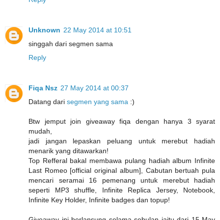
Unknown
22 May 2014 at 10:51
singgah dari segmen sama
Reply
Fiqa Nsz
27 May 2014 at 00:37
Datang dari
segmen yang sama
:)
Btw jemput join giveaway fiqa dengan hanya 3 syarat
mudah,
jadi jangan lepaskan peluang untuk merebut hadiah
menarik yang ditawarkan!
Top Refferal bakal membawa pulang hadiah album Infinite
Last Romeo [official original album], Cabutan bertuah pula
mencari seramai 16 pemenang untuk merebut hadiah
seperti MP3 shuffle, Infinite Replica Jersey, Notebook,
Infinite Key Holder, Infinite badges dan topup!
Giveaway ini berlansung selama sebulan iaitu dari 15 May