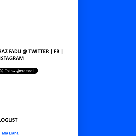
RAZ FADLI @ TWITTER | FB |
NSTAGRAM
LOGLIST
Mia Liana