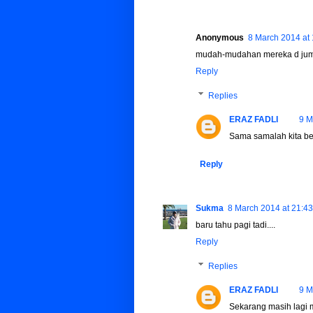
Anonymous
8 March 2014 at 
mudah-mudahan mereka d jump
Reply
Replies
ERAZ FADLI
9 M
Sama samalah kita be
Reply
Sukma
8 March 2014 at 21:43
baru tahu pagi tadi....
Reply
Replies
ERAZ FADLI
9 M
Sekarang masih lagi mi