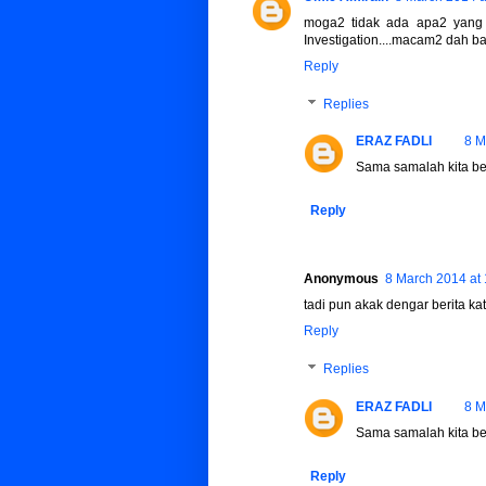
moga2 tidak ada apa2 yang b
Investigation....macam2 dah ba
Reply
Replies
ERAZ FADLI
8 M
Sama samalah kita be
Reply
Anonymous
8 March 2014 at 
tadi pun akak dengar berita ka
Reply
Replies
ERAZ FADLI
8 M
Sama samalah kita be
Reply