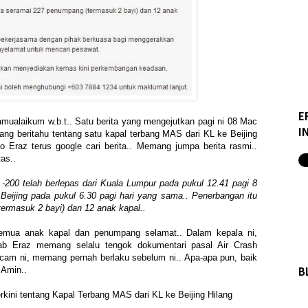
E
amualaikum w.b.t.. Satu berita yang mengejutkan pagi ni 08 Mac
I
ang beritahu tentang satu kapal terbang MAS dari KL ke Beijing
So Eraz terus google cari berita.. Memang jumpa berita rasmi..
tas..
00 telah berlepas dari Kuala Lumpur pada pukul 12.41 pagi 8
Beijing pada pukul 6.30 pagi hari yang sama.. Penerbangan itu
rmasuk 2 bayi) dan 12 anak kapal..
mua anak kapal dan penumpang selamat.. Dalam kepala ni,
 Eraz memang selalu tengok dokumentari pasal Air Crash
acam ni, memang pernah berlaku sebelum ni.. Apa-apa pun, baik
 Amin..
B
rkini tentang Kapal Terbang MAS dari KL ke Beijing Hilang