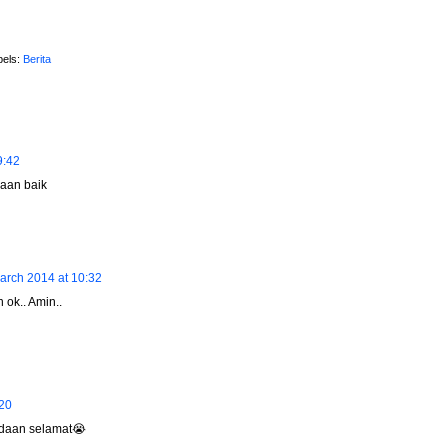
bels:
Berita
9:42
aan baik
arch 2014 at 10:32
ok.. Amin..
:20
daan selamat😭