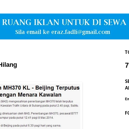
T
Hilang
7
S
A
Em
F