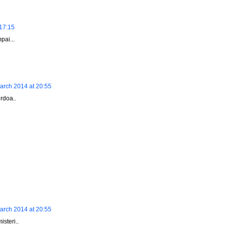
17:15
ai...
arch 2014 at 20:55
rdoa..
arch 2014 at 20:55
steri..