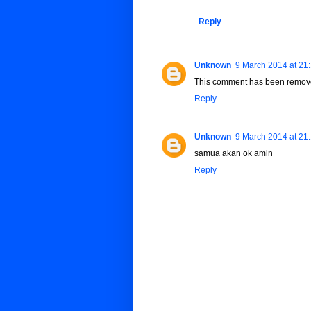
Reply
Unknown
9 March 2014 at 21
This comment has been remove
Reply
Unknown
9 March 2014 at 21
samua akan ok amin
Reply