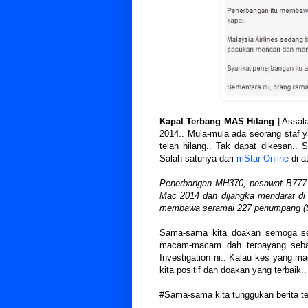
Kapal Terbang MAS Hilang
| Assal
2014.. Mula-mula ada seorang staf y
telah hilang.. Tak dapat dikesan.. 
Salah satunya dari
mStar Online
di a
Penerbangan MH370, pesawat B777 -2
Mac 2014 dan dijangka mendarat di 
membawa seramai 227 penumpang (te
Sama-sama kita doakan semoga se
macam-macam dah terbayang sebab
Investigation ni.. Kalau kes yang m
kita positif dan doakan yang terbaik..
#Sama-sama kita tunggukan berita te