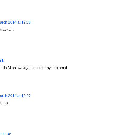
arch 2014 at 12:06
arapkan..
:31
pada Allah swt agar kesemuanya aelamat
arch 2014 at 12:07
rdoa..
t 11:36