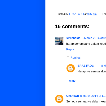
Posted by
ERAZ FADLI
at
9:37 am
La
16 comments:
sitirohaida
8 March 2014 at 0
harap penumpang dalam kead
Reply
Replies
ERAZ FADLI
8 M
Harapnya semua akan 
Reply
Unknown
8 March 2014 at 11
Semoga semuanya dalam kea