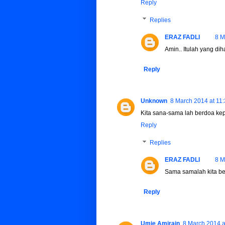
Reply
Replies
ERAZ FADLI
8 M
Amin.. Itulah yang dih
Reply
Unknown
8 March 2014 at 11
Kita sana-sama lah berdoa ke
Reply
Replies
ERAZ FADLI
8 M
Sama samalah kita be
Reply
Umie Amirain
8 March 2014 a