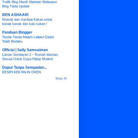
Trafik Blog Masih Maintain Walaupun
Blog Tiada Update
BEN ASHAARI
Khasiat dan manfaat Kakao untuk
kanak kanak dan kaki sukan !
Panduan Blogger
Tanda-Tanda Malam Lailatul Qadar
Telah Berlaku
Official | Sally Samsaiman
Laman Sendayan 2 – Rumah Idaman,
Sesuai Untuk Gaya Hidup Moden!
Dapur Tanpa Sempadan...
RESIPI KEK PAUN OREN
Show All