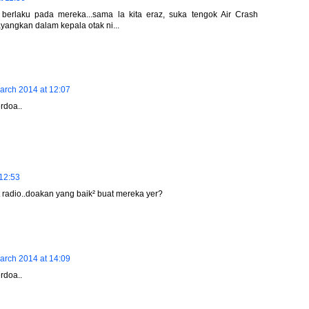
erlaku pada mereka...sama la kita eraz, suka tengok Air Crash
yangkan dalam kepala otak ni...
arch 2014 at 12:07
rdoa..
12:53
t radio..doakan yang baik² buat mereka yer?
arch 2014 at 14:09
rdoa..