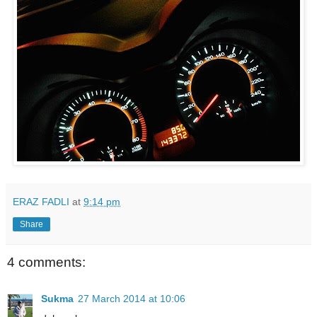
ERAZ FADLI
at
9:14 pm
Share
4 comments:
Sukma
27 March 2014 at 10:06