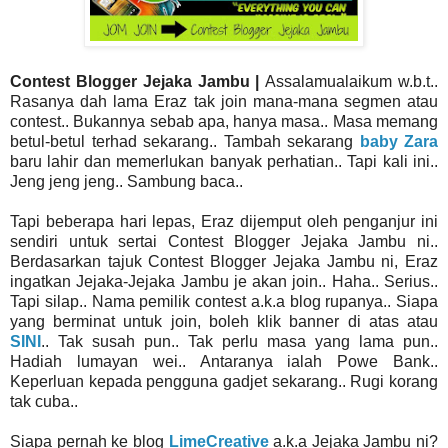
Contest Blogger Jejaka Jambu |
Assalamualaikum w.b.t..
Rasanya dah lama Eraz tak join mana-mana segmen atau
contest.. Bukannya sebab apa, hanya masa.. Masa memang
betul-betul terhad sekarang.. Tambah sekarang
baby Zara
baru lahir dan memerlukan banyak perhatian.. Tapi kali ini..
Jeng jeng jeng.. Sambung baca..
Tapi beberapa hari lepas, Eraz dijemput oleh penganjur ini
sendiri untuk sertai Contest Blogger Jejaka Jambu ni..
Berdasarkan tajuk Contest Blogger Jejaka Jambu ni, Eraz
ingatkan Jejaka-Jejaka Jambu je akan join.. Haha.. Serius..
Tapi silap.. Nama pemilik contest a.k.a blog rupanya.. Siapa
yang berminat untuk join, boleh klik banner di atas atau
SINI
.. Tak susah pun.. Tak perlu masa yang lama pun..
Hadiah lumayan wei.. Antaranya ialah Powe Bank..
Keperluan kepada pengguna gadjet sekarang.. Rugi korang
tak cuba..
Siapa pernah ke blog
LimeCreative
a.k.a Jejaka Jambu ni?