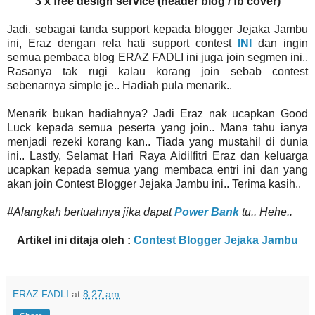
3 x free design service (header blog / fb cover)
Jadi, sebagai tanda support kepada blogger Jejaka Jambu
ini, Eraz dengan rela hati support contest
INI
dan ingin
semua pembaca blog ERAZ FADLI ini juga join segmen ini..
Rasanya tak rugi kalau korang join sebab contest
sebenarnya simple je.. Hadiah pula menarik..
Menarik bukan hadiahnya? Jadi Eraz nak ucapkan Good
Luck kepada semua peserta yang join.. Mana tahu ianya
menjadi rezeki korang kan.. Tiada yang mustahil di dunia
ini.. Lastly, Selamat Hari Raya Aidilfitri Eraz dan keluarga
ucapkan kepada semua yang membaca entri ini dan yang
akan join Contest Blogger Jejaka Jambu ini.. Terima kasih..
#Alangkah bertuahnya jika dapat
Power Bank
tu.. Hehe..
Artikel ini ditaja oleh :
Contest Blogger Jejaka Jambu
ERAZ FADLI
at
8:27 am