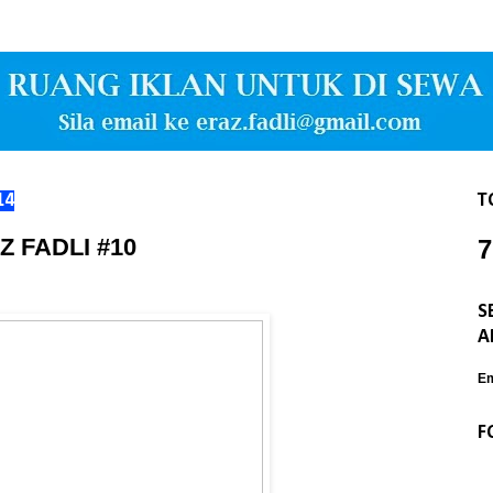
14
T
Z FADLI #10
7
S
A
Em
F