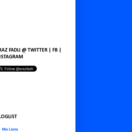
RAZ FADLI @ TWITTER | FB |
NSTAGRAM
LOGLIST
Mia Liana