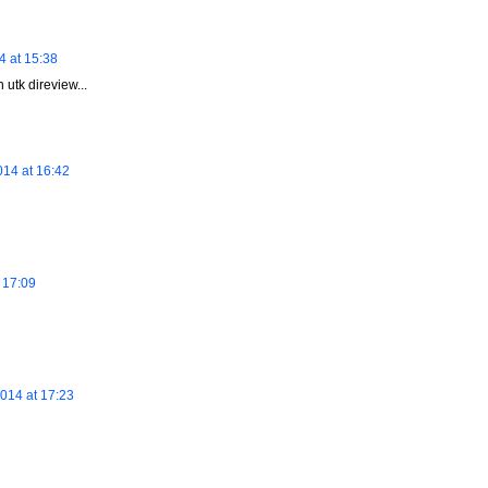
 at 15:38
 utk direview...
14 at 16:42
 17:09
014 at 17:23