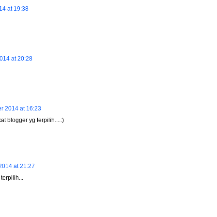
4 at 19:38
014 at 20:28
 2014 at 16:23
 blogger yg terpilih....:)
014 at 21:27
rpilih...