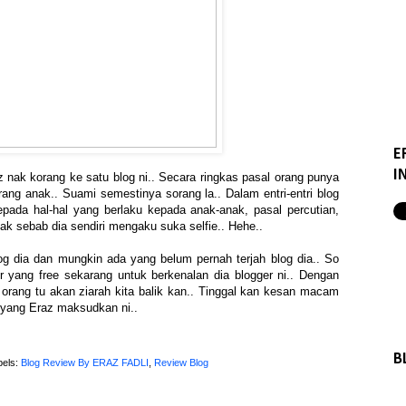
E
I
z nak korang ke satu blog ni.. Secara ringkas pasal orang punya
rang anak.. Suami semestinya sorang la.. Dalam entri-entri blog
epada hal-hal yang berlaku kepada anak-anak, pasal percutian,
yak sebab dia sendiri mengaku suka selfie.. Hehe..
 dia dan mungkin ada yang belum pernah terjah blog dia.. So
yang free sekarang untuk berkenalan dia blogger ni.. Dengan
ni, orang tu akan ziarah kita balik kan.. Tinggal kan kesan macam
 yang Eraz maksudkan ni..
B
bels:
Blog Review By ERAZ FADLI
,
Review Blog