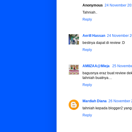
Anonymous
24 November 201
Tahniah..
Reply
Aerill Hassan
24 November 2
bestnya dapat di review :D
Reply
AMIIZAA@Mieja
25 November
bagusnya eraz buat review dekat
tahniah buatnya....
Reply
Mardiah Diana
26 November 2
tahniah kepada blogger2 yang te
Reply