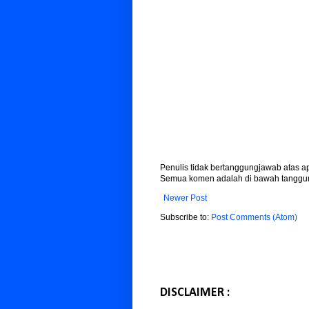
Penulis tidak bertanggungjawab atas 
Semua komen adalah di bawah tanggun
Newer Post
Subscribe to:
Post Comments (Atom)
DISCLAIMER :