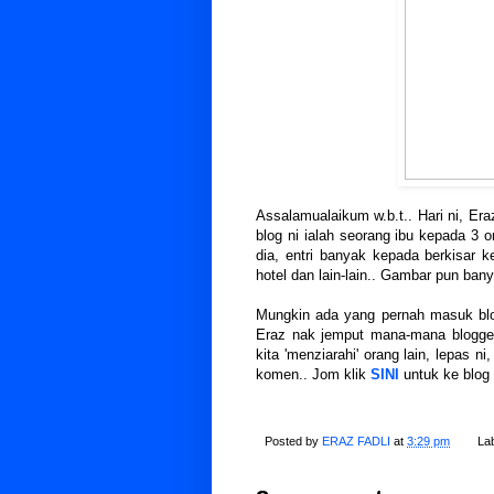
Assalamualaikum w.b.t.. Hari ni, Era
blog ni ialah seorang ibu kepada 3 o
dia, entri banyak kepada berkisar k
hotel dan lain-lain.. Gambar pun ban
Mungkin ada yang pernah masuk blog
Eraz nak jemput mana-mana blogger 
kita 'menziarahi' orang lain, lepas 
komen.. Jom klik
SINI
untuk ke blog
Posted by
ERAZ FADLI
at
3:29 pm
La