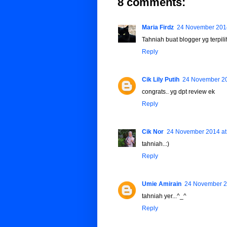
8 comments:
Maria Firdz
24 November 2014
Tahniah buat blogger yg terpilih
Reply
Cik Lily Putih
24 November 20
congrats.. yg dpt review ek
Reply
Cik Nor
24 November 2014 at
tahniah..:)
Reply
Umie Amirain
24 November 2
tahniah yer...^_^
Reply