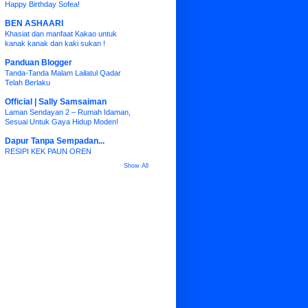
Happy Birthday Sofea!
BEN ASHAARI
Khasiat dan manfaat Kakao untuk
kanak kanak dan kaki sukan !
Panduan Blogger
Tanda-Tanda Malam Lailatul Qadar
Telah Berlaku
Official | Sally Samsaiman
Laman Sendayan 2 – Rumah Idaman,
Sesuai Untuk Gaya Hidup Moden!
Dapur Tanpa Sempadan...
RESIPI KEK PAUN OREN
Show All