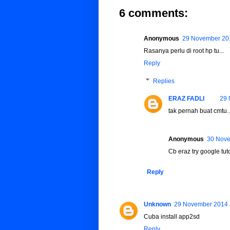
6 comments:
Anonymous
29 November 201
Rasanya perlu di root hp tu...
Reply
Replies
ERAZ FADLI
29 
tak pernah buat cmtu..
Anonymous
30 Nove
Cb eraz try google tuto
Reply
Unknown
29 November 2014 
Cuba install app2sd
Reply