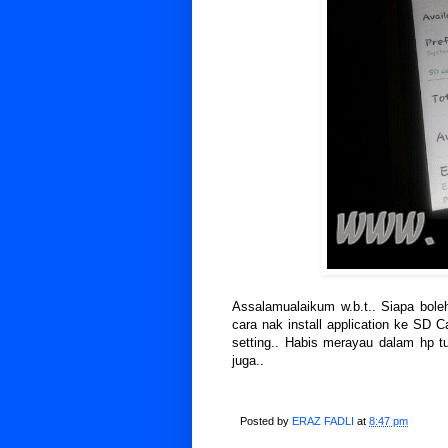
Assalamualaikum w.b.t.. Siapa bo
cara nak install application ke SD C
setting.. Habis merayau dalam hp tu.
juga..
Posted by
ERAZ FADLI
at
8:47 pm