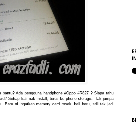
E
I
leh bantu? Ada pengguna handphone #Oppo #R827 ? Siapa tahu
ard? Setiap kali nak install, terus ke phone storage.. Tak jumpa
. Baru ni ingatkan memory card rosak, beli baru, still tak jadi
B