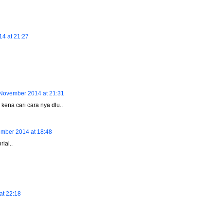
4 at 21:27
November 2014 at 21:31
 kena cari cara nya dlu..
mber 2014 at 18:48
rial..
at 22:18