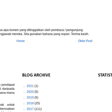
apa-apa komen yang ditinggalkan oleh pembaca / pengunjung.
gjawab mereka. Sila gunakan bahasa yang sopan. Terima kasih.
Home
Older Post
BLOG ARCHIVE
STATIS
g pendapat
►
2021
(1)
t daripada
►
2020
(5)
 mana-mana
►
2019
(5)
►
2018
(25)
wab untuk
 kerosakan
►
2017
(111)