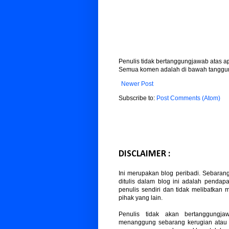
Penulis tidak bertanggungjawab atas 
Semua komen adalah di bawah tanggun
Newer Post
Subscribe to:
Post Comments (Atom)
DISCLAIMER :
Ini merupakan blog peribadi. Sebaran
ditulis dalam blog ini adalah pendapa
penulis sendiri dan tidak melibatkan
pihak yang lain.
Penulis tidak akan bertanggungja
menanggung sebarang kerugian atau