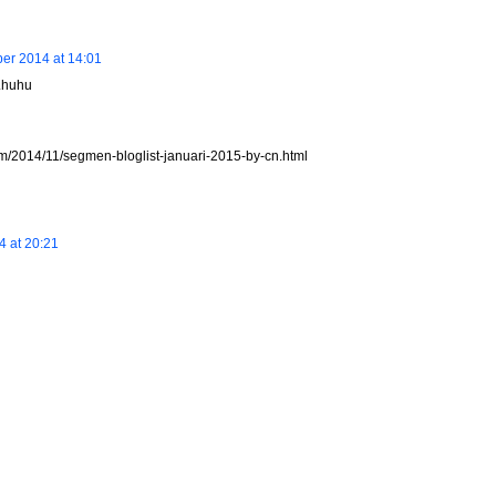
er 2014 at 14:01
..huhu
/2014/11/segmen-bloglist-januari-2015-by-cn.html
 at 20:21