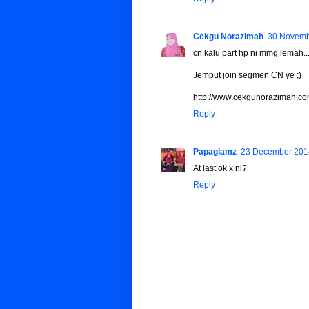
Cekgu Norazimah
30 Novemb
cn kalu part hp ni mmg lemah.
Jemput join segmen CN ye ;)
http://www.cekgunorazimah.com
Reply
Papaglamz
23 December 2014
At last ok x ni?
Reply