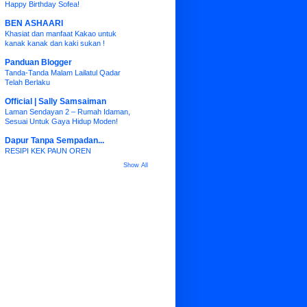
Happy Birthday Sofea!
BEN ASHAARI
Khasiat dan manfaat Kakao untuk
kanak kanak dan kaki sukan !
Panduan Blogger
Tanda-Tanda Malam Lailatul Qadar
Telah Berlaku
Official | Sally Samsaiman
Laman Sendayan 2 – Rumah Idaman,
Sesuai Untuk Gaya Hidup Moden!
Dapur Tanpa Sempadan...
RESIPI KEK PAUN OREN
Show All