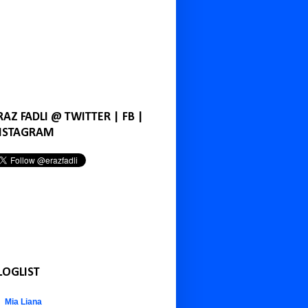
RAZ FADLI @ TWITTER | FB |
NSTAGRAM
LOGLIST
Mia Liana