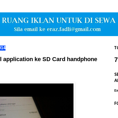
014
T
ll application ke SD Card handphone
7
S
A
Em
F