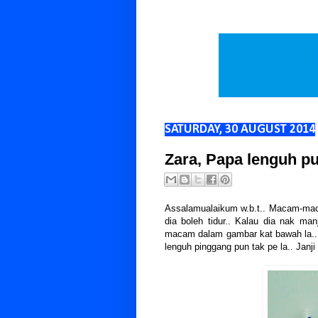
SATURDAY, 30 AUGUST 2014
Zara, Papa lenguh pu
Assalamualaikum w.b.t.. Macam-macam
dia boleh tidur.. Kalau dia nak ma
macam dalam gambar kat bawah la.. K
lenguh pinggang pun tak pe la.. Janji