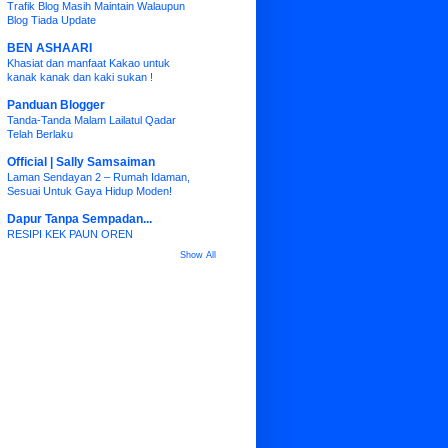
Trafik Blog Masih Maintain Walaupun
Blog Tiada Update
BEN ASHAARI
Khasiat dan manfaat Kakao untuk
kanak kanak dan kaki sukan !
Panduan Blogger
Tanda-Tanda Malam Lailatul Qadar
Telah Berlaku
Official | Sally Samsaiman
Laman Sendayan 2 – Rumah Idaman,
Sesuai Untuk Gaya Hidup Moden!
Dapur Tanpa Sempadan...
RESIPI KEK PAUN OREN
Show All