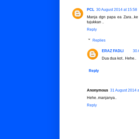
PCL
30 August 2014 at 15:58
Manja dgn papa ea Zara...ke 
tujukkan ..
Reply
Replies
ERAZ FADLI
30 
Dua dua kot.. Hehe..
Reply
Anonymous
31 August 2014 a
Hehe..manjanya..
Reply