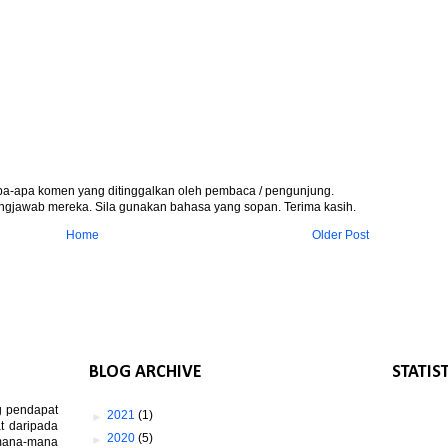
apa-apa komen yang ditinggalkan oleh pembaca / pengunjung.
gjawab mereka. Sila gunakan bahasa yang sopan. Terima kasih.
Home
Older Post
BLOG ARCHIVE
STATIS
g pendapat
►
2021
(1)
t daripada
►
2020
(5)
 mana-mana