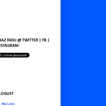
RAZ FADLI @ TWITTER | FB |
NSTAGRAM
LOGLIST
Mia Liana