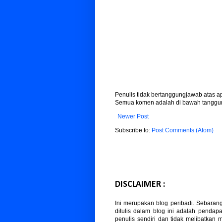
Penulis tidak bertanggungjawab atas 
Semua komen adalah di bawah tanggun
Newer Post
Subscribe to:
Post Comments (Atom)
DISCLAIMER :
Ini merupakan blog peribadi. Sebaran
ditulis dalam blog ini adalah pendapa
penulis sendiri dan tidak melibatkan