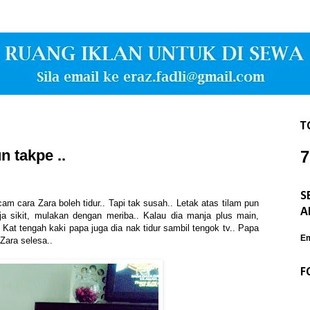
T
n takpe ..
7
S
 cara Zara boleh tidur.. Tapi tak susah.. Letak atas tilam pun
A
nja sikit, mulakan dengan meriba.. Kalau dia manja plus main,
at tengah kaki papa juga dia nak tidur sambil tengok tv.. Papa
Em
 Zara selesa..
F