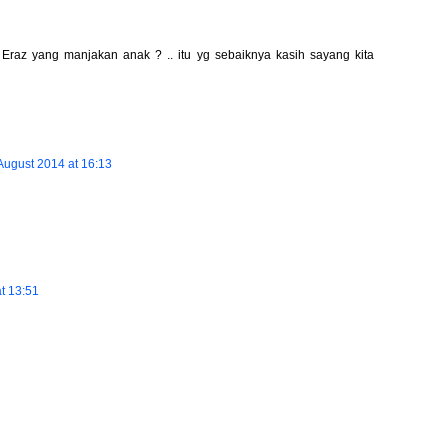
Eraz yang manjakan anak ? .. itu yg sebaiknya kasih sayang kita
August 2014 at 16:13
t 13:51