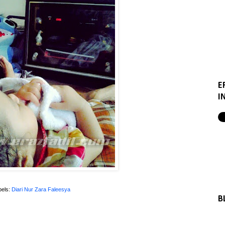
E
I
bels:
Diari Nur Zara Faleesya
B