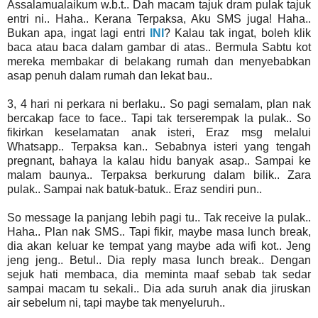
Assalamualaikum w.b.t.. Dah macam tajuk dram pulak tajuk
entri ni.. Haha.. Kerana Terpaksa, Aku SMS juga! Haha..
Bukan apa, ingat lagi entri
INI
? Kalau tak ingat, boleh klik
baca atau baca dalam gambar di atas.. Bermula Sabtu kot
mereka membakar di belakang rumah dan menyebabkan
asap penuh dalam rumah dan lekat bau..
3, 4 hari ni perkara ni berlaku.. So pagi semalam, plan nak
bercakap face to face.. Tapi tak terserempak la pulak.. So
fikirkan keselamatan anak isteri, Eraz msg melalui
Whatsapp.. Terpaksa kan.. Sebabnya isteri yang tengah
pregnant, bahaya la kalau hidu banyak asap.. Sampai ke
malam baunya.. Terpaksa berkurung dalam bilik.. Zara
pulak.. Sampai nak batuk-batuk.. Eraz sendiri pun..
So message la panjang lebih pagi tu.. Tak receive la pulak..
Haha.. Plan nak SMS.. Tapi fikir, maybe masa lunch break,
dia akan keluar ke tempat yang maybe ada wifi kot.. Jeng
jeng jeng.. Betul.. Dia reply masa lunch break.. Dengan
sejuk hati membaca, dia meminta maaf sebab tak sedar
sampai macam tu sekali.. Dia ada suruh anak dia jiruskan
air sebelum ni, tapi maybe tak menyeluruh..