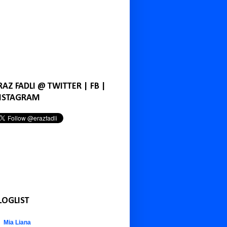
RAZ FADLI @ TWITTER | FB |
NSTAGRAM
LOGLIST
Mia Liana