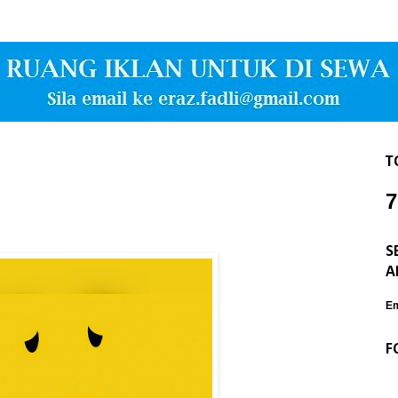
T
7
S
A
Em
F