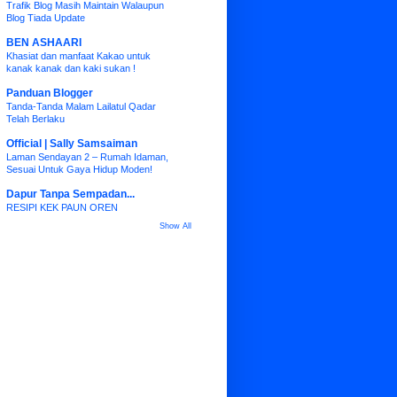
Trafik Blog Masih Maintain Walaupun
Blog Tiada Update
BEN ASHAARI
Khasiat dan manfaat Kakao untuk
kanak kanak dan kaki sukan !
Panduan Blogger
Tanda-Tanda Malam Lailatul Qadar
Telah Berlaku
Official | Sally Samsaiman
Laman Sendayan 2 – Rumah Idaman,
Sesuai Untuk Gaya Hidup Moden!
Dapur Tanpa Sempadan...
RESIPI KEK PAUN OREN
Show All