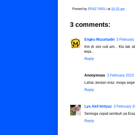
Posted by
ERAZ FADLI
at
10:33 am
3 comments:
Engku Muzahadin
3 February
Km di sini cuti am... Klu tak 
keja...
Reply
Anonymous
3 February 2015 
Lahai..kesian eraz..moga seger
Reply
Lya Akif Imtiyaz
3 February 2
Semoga cepat sembuh ya Eraz.
Reply