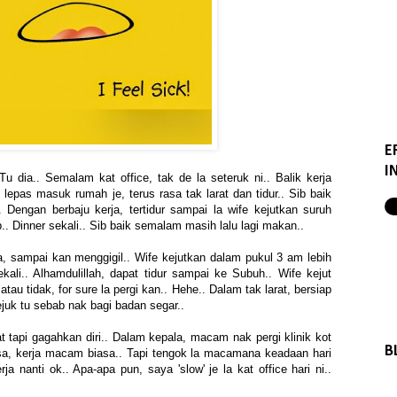
E
I
u dia.. Semalam kat office, tak de la seteruk ni.. Balik kerja
lepas masuk rumah je, terus rasa tak larat dan tidur.. Sib baik
.. Dengan berbaju kerja, tertidur sampai la wife kejutkan suruh
. Dinner sekali.. Sib baik semalam masih lalu lagi makan..
a, sampai kan menggigil.. Wife kejutkan dalam pukul 3 am lebih
ali.. Alhamdulillah, dapat tidur sampai ke Subuh.. Wife kejut
tau tidak, for sure la pergi kan.. Hehe.. Dalam tak larat, bersiap
ejuk tu sebab nak bagi badan segar..
t tapi gagahkan diri.. Dalam kepala, macam nak pergi klinik kot
B
asa, kerja macam biasa.. Tapi tengok la macamana keadaan hari
ja nanti ok.. Apa-apa pun, saya 'slow' je la kat office hari ni..