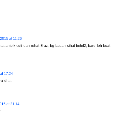
 2015 at 11:26
sihat ambik cuti dan rehat Eraz, bg badan sihat betol2, baru leh buat
at 17:24
a sihat..
015 at 21:14
..