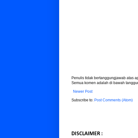
Penulis tidak bertanggungjawab atas 
Semua komen adalah di bawah tanggun
Newer Post
Subscribe to:
Post Comments (Atom)
DISCLAIMER :