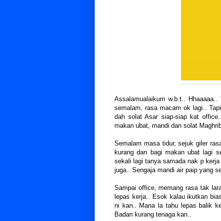
Assalamualaikum w.b.t.. Hhaaaaa.. T
semalam, rasa macam ok lagi.. Tapi 
dah solat Asar siap-siap kat office
makan ubat, mandi dan solat Maghrib.
Semalam masa tidur, sejuk giler ras
kurang dan bagi makan ubat lagi sek
sekali lagi tanya samada nak p kerja a
juga.. Sengaja mandi air paip yang s
Sampai office, memang rasa tak lara
lepas kerja.. Esok kalau ikutkan bi
ni kan.. Mana la tahu lepas balik ker
Badan kurang tenaga kan..