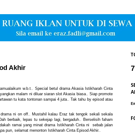
T
sod Akhir
7
S
lamualaikum w.b.t.. Special betul drama Akasia Istikharah Cinta
A
yangkan malam ni diluar siaran slot Akasia biasa.. Siap promote
rtawan tu kata tontonan sampai 4 juta.. Tak tahu by episod atau
Em
drama ni on off.. Mustahil kalau Eraz tak tengok sekali sekala
F
Dah berbaik, lepas tu sekejap lagi, bergaduh.. Berselisih faham
akah ramai yang minat drama Istikharah Cinta ni sebab jalan
pa pun, selamat menonton Istikharah Cinta Episod Akhir..