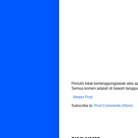
Penulis tidak bertanggungjawab atas 
Semua komen adalah di bawah tanggun
Newer Post
Subscribe to:
Post Comments (Atom)