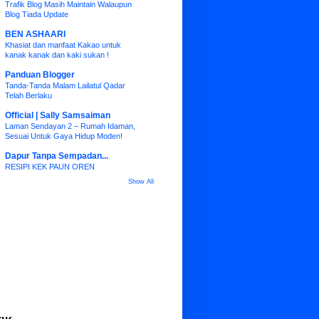
Trafik Blog Masih Maintain Walaupun
Blog Tiada Update
BEN ASHAARI
Khasiat dan manfaat Kakao untuk
kanak kanak dan kaki sukan !
Panduan Blogger
Tanda-Tanda Malam Lailatul Qadar
Telah Berlaku
Official | Sally Samsaiman
Laman Sendayan 2 – Rumah Idaman,
Sesuai Untuk Gaya Hidup Moden!
Dapur Tanpa Sempadan...
RESIPI KEK PAUN OREN
Show All