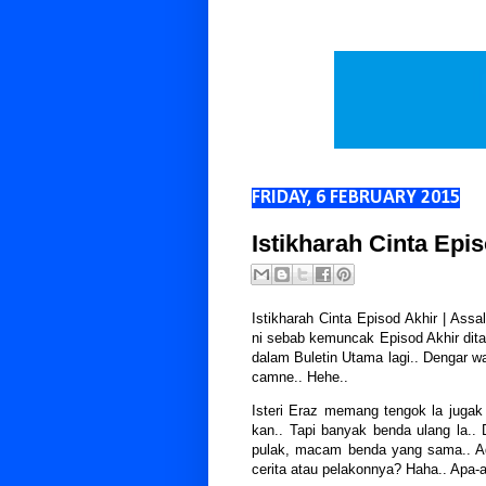
FRIDAY, 6 FEBRUARY 2015
Istikharah Cinta Epi
Istikharah Cinta Episod Akhir | Assa
ni sebab kemuncak Episod Akhir dita
dalam Buletin Utama lagi.. Dengar wa
camne.. Hehe..
Isteri Eraz memang tengok la jugak 
kan.. Tapi banyak benda ulang la.. 
pulak, macam benda yang sama.. Ad
cerita atau pelakonnya? Haha.. Apa-a