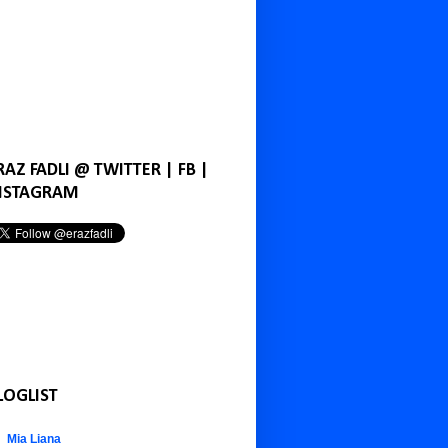
RAZ FADLI @ TWITTER | FB |
NSTAGRAM
LOGLIST
Mia Liana