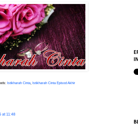
E
I
bels:
Istikharah Cinta
,
Istikharah Cinta Episod Akhir
 at 11:48
B