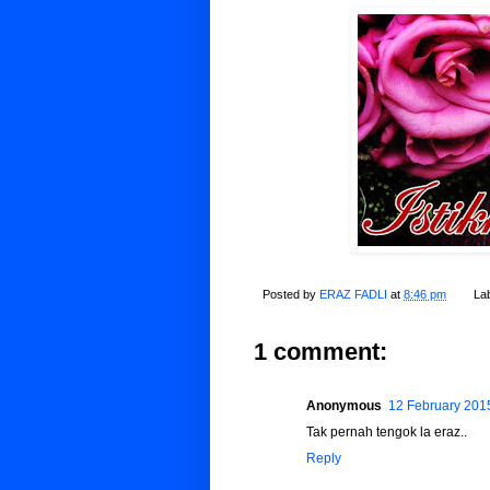
Posted by
ERAZ FADLI
at
8:46 pm
La
1 comment:
Anonymous
12 February 2015
Tak pernah tengok la eraz..
Reply