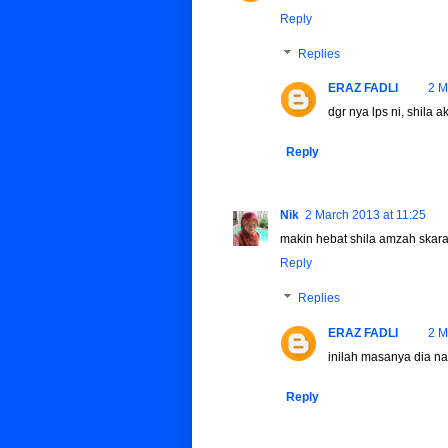
Reply
Replies
ERAZ FADLI
2 M
dgr nya lps ni, shila
Reply
Nik
2 March 2013 at 11:25
makin hebat shila amzah skar
Reply
Replies
ERAZ FADLI
2 M
inilah masanya dia n
Reply