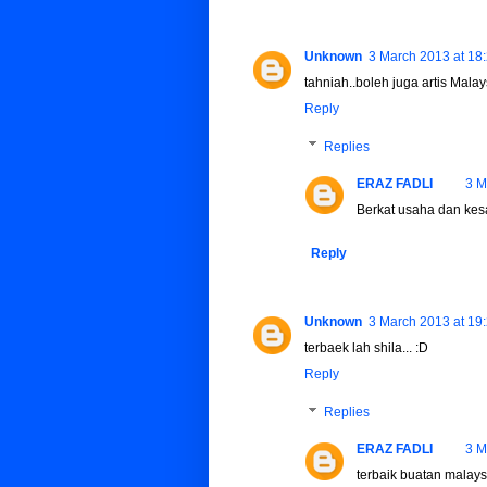
Unknown
3 March 2013 at 18
tahniah..boleh juga artis Mala
Reply
Replies
ERAZ FADLI
3 M
Berkat usaha dan kes
Reply
Unknown
3 March 2013 at 19
terbaek lah shila... :D
Reply
Replies
ERAZ FADLI
3 M
terbaik buatan malaysia