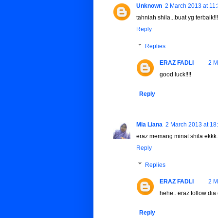
Unknown
2 March 2013 at 11
tahniah shila...buat yg terbaik!!!
Reply
Replies
ERAZ FADLI
2 M
good luck!!!!
Reply
Mia Liana
2 March 2013 at 18
eraz memang minat shila ekkk..
Reply
Replies
ERAZ FADLI
2 M
hehe.. eraz follow dia 
Reply