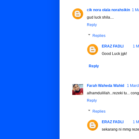
cik nora olala norahsikin
1 M
gud luck shila....
Reply
Replies
ERAZ FADLI
1 M
Good Luck jgk!
Reply
Farah Waheda Wahid
1 Marc
alhamdulillah...rezeki tu... cong
Reply
Replies
ERAZ FADLI
1 M
sekarang ni mmg reze