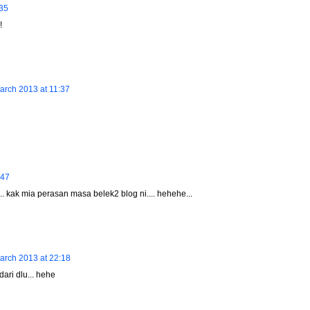
:35
!
arch 2013 at 11:37
:47
. kak mia perasan masa belek2 blog ni.... hehehe...
arch 2013 at 22:18
dari dlu... hehe