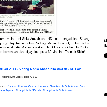
klum, malam ini Shila Amzah dan ND Lala mengadakan Sidang
E
yang dinyatakan dalam Sidang Media tersebut, selain bakal
I
menjadi artis Malaysia pertama buat konsert di Lincoln Center,
rt berkenaan akan dijayakan pada 30 Mac ini.. Tahniah Shila!
bruari 2013 - Sidang Media Khas Shila Amzah - ND Lala
Published with Blogger-droid v2.0.10
abels:
Konsert di Lincoln Center New York
,
Shila Amzah
,
Shila Amzah Buat
atat Sejarah
,
Sidang Media ND Lala
,
Sidang Media Shila Amzah
B