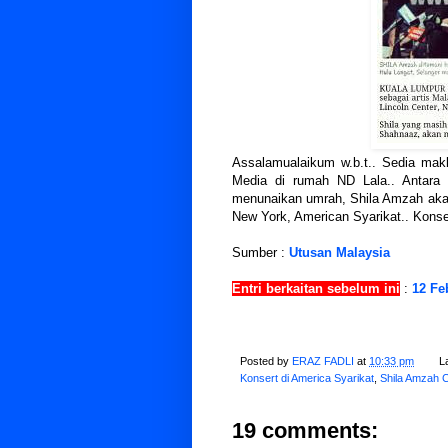
Assalamualaikum w.b.t.. Sedia ma
Media di rumah ND Lala.. Antara 
menunaikan umrah, Shila Amzah akan 
New York, American Syarikat.. Konse
Sumber :
Utusan Malaysia
Entri berkaitan sebelum ini
:
12 Fe
Posted by
ERAZ FADLI
at
10:33 pm
L
Konsert di America Syarikat
,
Shila Amzah C
19 comments: