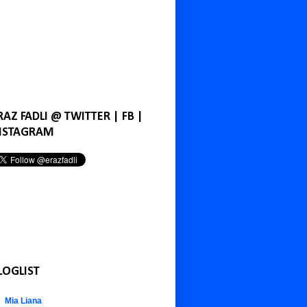
RAZ FADLI @ TWITTER | FB |
NSTAGRAM
LOGLIST
Mia Liana