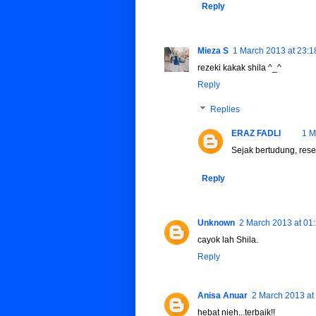
Reply
Mieza S
1 March 2013 at 23:1
rezeki kakak shila ^_^
Reply
Replies
ERAZ FADLI
1 M
Sejak bertudung, rese
Reply
Unknown
2 March 2013 at 01
cayok lah Shila.
Reply
Anisa Anuar
2 March 2013 at
hebat nieh...terbaik!!