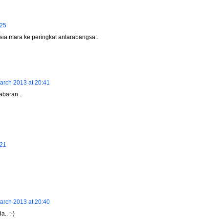
:25
ysia mara ke peringkat antarabangsa..
arch 2013 at 20:41
abaran...
:21
arch 2013 at 20:40
.. :-)