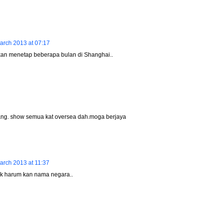
arch 2013 at 07:17
 akan menetap beberapa bulan di Shanghai..
ang. show semua kat oversea dah.moga berjaya
arch 2013 at 11:37
ak harum kan nama negara..