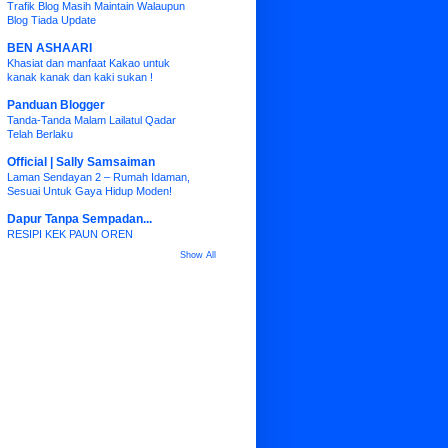
Trafik Blog Masih Maintain Walaupun
Blog Tiada Update
BEN ASHAARI
Khasiat dan manfaat Kakao untuk
kanak kanak dan kaki sukan !
Panduan Blogger
Tanda-Tanda Malam Lailatul Qadar
Telah Berlaku
Official | Sally Samsaiman
Laman Sendayan 2 – Rumah Idaman,
Sesuai Untuk Gaya Hidup Moden!
Dapur Tanpa Sempadan...
RESIPI KEK PAUN OREN
Show All