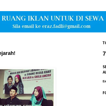
T
ejarah!
7
S
A
Em
F