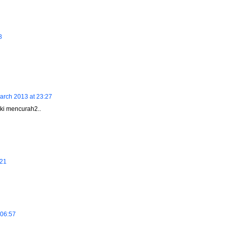
8
arch 2013 at 23:27
ki mencurah2..
:21
 06:57