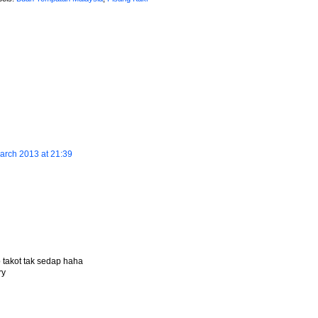
arch 2013 at 21:39
b takot tak sedap haha
ry