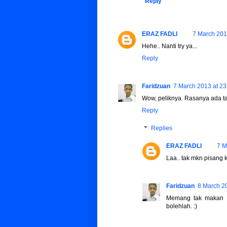
Reply
ERAZ FADLI
7 March 201
Hehe.. Nanti try ya...
Reply
Faridzuan
7 March 2013 at 23
Wow, peliknya. Rasanya ada t
Reply
Replies
ERAZ FADLI
7 M
Laa.. tak mkn pisang
Faridzuan
8 March 2
Memang tak makan pi
bolehlah. :)