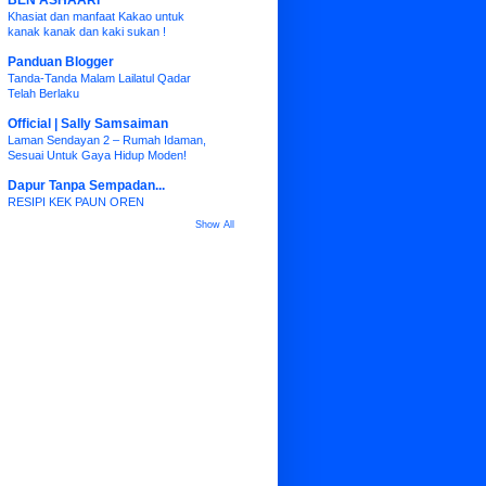
BEN ASHAARI
Khasiat dan manfaat Kakao untuk
kanak kanak dan kaki sukan !
Panduan Blogger
Tanda-Tanda Malam Lailatul Qadar
Telah Berlaku
Official | Sally Samsaiman
Laman Sendayan 2 – Rumah Idaman,
Sesuai Untuk Gaya Hidup Moden!
Dapur Tanpa Sempadan...
RESIPI KEK PAUN OREN
Show All