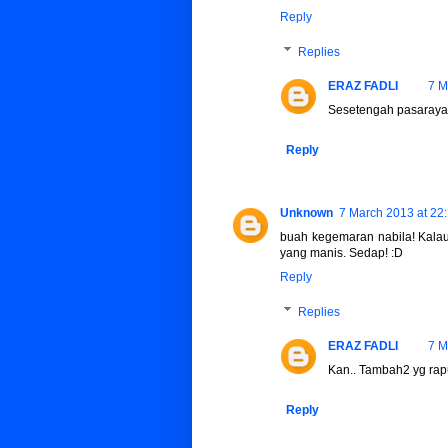
Reply
Replies
ERAZ FADLI
7 M
Sesetengah pasaraya, a
Reply
Unknown
7 March 2013 at 22
buah kegemaran nabila! Kala
yang manis. Sedap! :D
Reply
Replies
ERAZ FADLI
7 M
Kan.. Tambah2 yg rapu
Reply