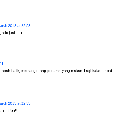
arch 2013 at 22:53
de jual... :-)
:11
u abah balik, memang orang pertama yang makan. Lagi kalau dapat
arch 2013 at 22:53
h...! Peh!!