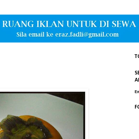
T
S
A
Em
F