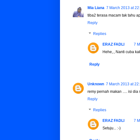
Mia Liana
7 March 2013 at 22
tiba2 terasa macam tak tahu ap
Reply
Replies
ERAZ FADLI
7 M
Hehe,., Nanti cuba kak 
Reply
Unknown
7 March 2013 at 22
remy pernah makan ..... isi dia s
Reply
Replies
ERAZ FADLI
7 M
Setuju... :-)