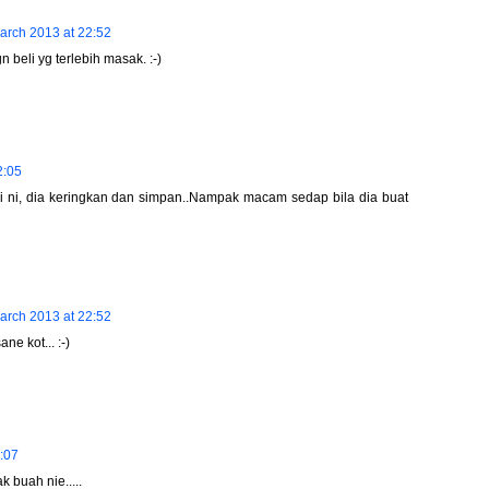
arch 2013 at 22:52
gn beli yg terlebih masak. :-)
2:05
ki ni, dia keringkan dan simpan..Nampak macam sedap bila dia buat
arch 2013 at 22:52
ne kot... :-)
:07
 buah nie.....