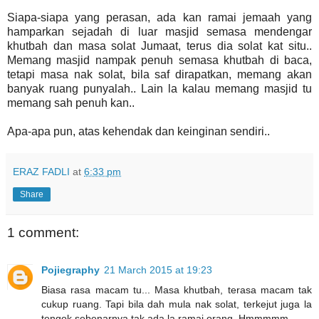
Siapa-siapa yang perasan, ada kan ramai jemaah yang
hamparkan sejadah di luar masjid semasa mendengar
khutbah dan masa solat Jumaat, terus dia solat kat situ..
Memang masjid nampak penuh semasa khutbah di baca,
tetapi masa nak solat, bila saf dirapatkan, memang akan
banyak ruang punyalah.. Lain la kalau memang masjid tu
memang sah penuh kan..
Apa-apa pun, atas kehendak dan keinginan sendiri..
ERAZ FADLI
at
6:33 pm
Share
1 comment:
Pojiegraphy
21 March 2015 at 19:23
Biasa rasa macam tu... Masa khutbah, terasa macam tak
cukup ruang. Tapi bila dah mula nak solat, terkejut juga la
tengok sebenarnya tak ada la ramai orang. Hmmmmm