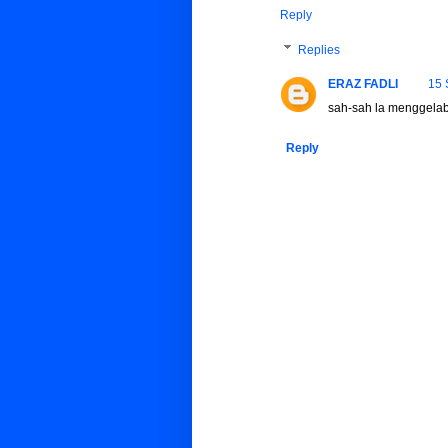
Reply
Replies
ERAZ FADLI
15 
sah-sah la menggelab
Reply