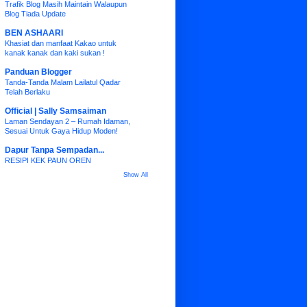
Trafik Blog Masih Maintain Walaupun
Blog Tiada Update
BEN ASHAARI
Khasiat dan manfaat Kakao untuk
kanak kanak dan kaki sukan !
Panduan Blogger
Tanda-Tanda Malam Lailatul Qadar
Telah Berlaku
Official | Sally Samsaiman
Laman Sendayan 2 – Rumah Idaman,
Sesuai Untuk Gaya Hidup Moden!
Dapur Tanpa Sempadan...
RESIPI KEK PAUN OREN
Show All