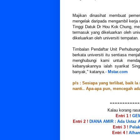
Majikan dinasihat membuat pemer
mengelak daripada mengambil kerja m
Tinggi Datuk Dr Hou Kok Chung, men
termasuk yang dikeluarkan oleh univ
dikeluarkan oleh universiti tempatan.
Timbalan Pendaftar Unit Perhubung
berkata universiti itu sentiasa men
menghubungi kami untuk mendap
kebanyakannya ialah syarikat Sing
banyak," katanya.-
Mstar.com
p/s : Sesiapa yang terlibat, baik 
nanti.. Apa-apa pun, mencegah adal
------------
Kalau korang rasa 
Entri 1 !
GEM
Entri 2 !
DIANA AMIR : Ada Ustaz A
Entri 3 !
Pelak
Entri 4 !
Alham