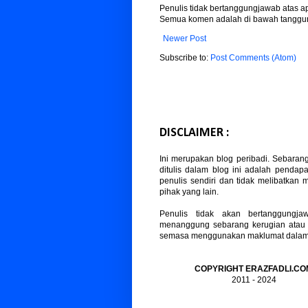
Penulis tidak bertanggungjawab atas 
Semua komen adalah di bawah tanggun
Newer Post
Subscribe to:
Post Comments (Atom)
DISCLAIMER :
Ini merupakan blog peribadi. Sebaran
ditulis dalam blog ini adalah pendapa
penulis sendiri dan tidak melibatkan
pihak yang lain.
Penulis tidak akan bertanggungja
menanggung sebarang kerugian atau
semasa menggunakan maklumat dalam b
COPYRIGHT ERAZFADLI.CO
2011 - 2024