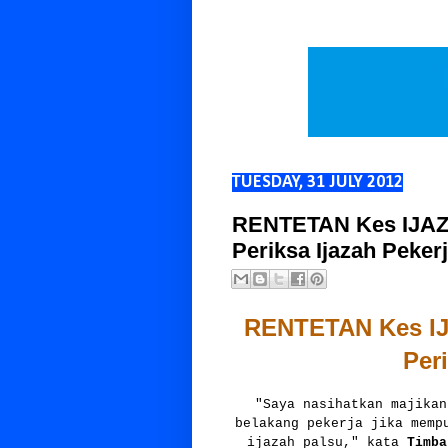
TUESDAY, 31 JULY 2012
RENTETAN Kes IJAZA
Periksa Ijazah Peker
RENTETAN Kes IJA
Peri
"Saya nasihatkan majikan
belakang pekerja jika memp
ijazah palsu," kata
Timba