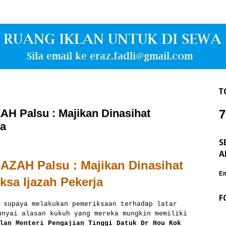
T
H Palsu : Majikan Dinasihat
7
ja
S
A
ZAH Palsu : Majikan Dinasihat
Em
ksa Ijazah Pekerja
F
 supaya melakukan pemeriksaan terhadap latar
unyai alasan kukuh yang mereka mungkin memiliki
lan Menteri Pengajian Tinggi Datuk Dr Hou Kok