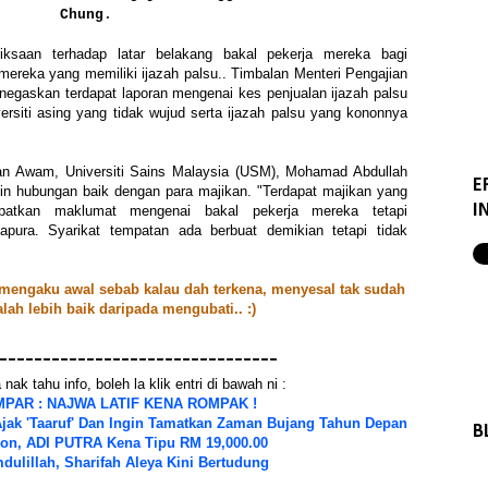
Chung
.
iksaan terhadap latar belakang bakal pekerja mereka bagi
ereka yang memiliki ijazah palsu.. Timbalan Menteri Pengajian
egaskan terdapat laporan mengenai kes penjualan ijazah palsu
ersiti asing yang tidak wujud serta ijazah palsu yang kononnya
an Awam, Universiti Sains Malaysia (USM), Mohamad Abdullah
E
jalin hubungan baik dengan para majikan. "Terdapat majikan yang
I
atkan maklumat mengenai bakal pekerja mereka tetapi
apura. Syarikat tempatan ada berbuat demikian tetapi tidak
la mengaku awal sebab kalau dah terkena, menyesal tak sudah
ah lebih baik daripada mengubati.. :)
--------------------------------
nak tahu info, boleh la klik entri di bawah ni :
PAR : NAJWA LATIF KENA ROMPAK !
jak 'Taaruf' Dan Ingin Tamatkan Zaman Bujang Tahun Depan
B
on, ADI PUTRA Kena Tipu RM 19,000.00
dulillah, Sharifah Aleya Kini Bertudung