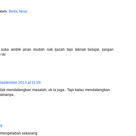
abels:
Berita
,
Mstar
, suka ambik jalan mudah nak ijazah tapi taknak belajar, jangan
 lar
September 2013 at 11:59
tidak mendatangkan masalah, ok la juga.. Tapi kalau mendatangkan
namanya..
18
gh mengelabah sekarang