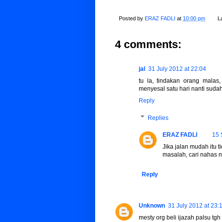
Posted by
ERAZ FADLI
at
10:00 pm
L
4 comments:
jal
31 July 2012 at 22:04
tu la, tindakan orang malas
menyesal satu hari nanti sudah
Reply
Replies
ERAZ FADLI
15 
Jika jalan mudah itu 
masalah, cari nahas 
Reply
Unknown
31 July 2012 at 23:
mesty org beli ijazah palsu t