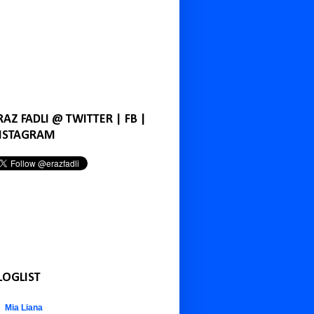
RAZ FADLI @ TWITTER | FB |
NSTAGRAM
LOGLIST
Mia Liana