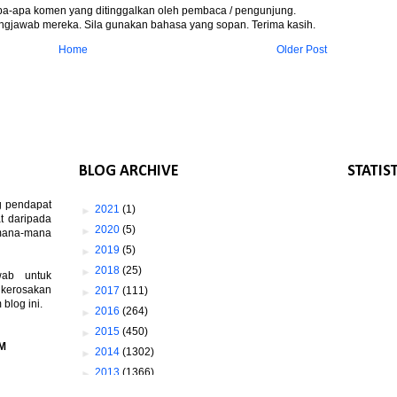
apa-apa komen yang ditinggalkan oleh pembaca / pengunjung.
gjawab mereka. Sila gunakan bahasa yang sopan. Terima kasih.
Home
Older Post
BLOG ARCHIVE
STATIS
g pendapat
►
2021
(1)
t daripada
►
2020
(5)
 mana-mana
►
2019
(5)
►
2018
(25)
wab untuk
 kerosakan
►
2017
(111)
log ini.
►
2016
(264)
►
2015
(450)
M
►
2014
(1302)
►
2013
(1366)
▼
2012
(1673)