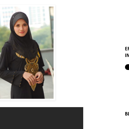
E
I
B