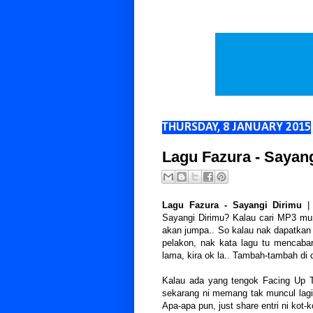
THURSDAY, 8 JANUARY 2015
Lagu Fazura - Sayan
Lagu Fazura - Sayangi Dirimu
| 
Sayangi Dirimu? Kalau cari MP3 mun
akan jumpa.. So kalau nak dapatkan 
pelakon, nak kata lagu tu mencabar
lama, kira ok la.. Tambah-tambah di c
Kalau ada yang tengok Facing Up To
sekarang ni memang tak muncul lagi l
Apa-apa pun, just share entri ni kot-k