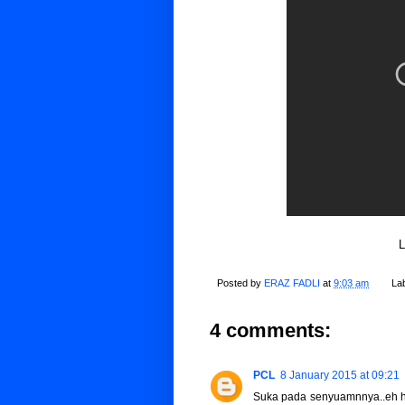
L
Posted by
ERAZ FADLI
at
9:03 am
La
4 comments:
PCL
8 January 2015 at 09:21
Suka pada senyuamnnya..eh haha