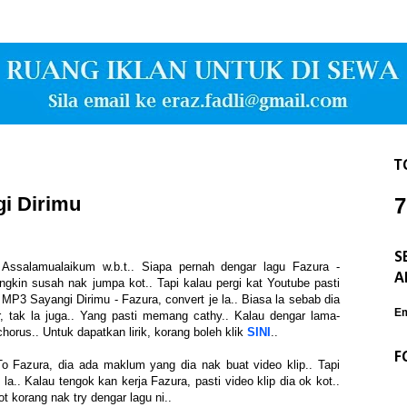
T
gi Dirimu
7
S
Assalamualaikum w.b.t.. Siapa pernah dengar lagu Fazura -
A
gkin susah nak jumpa kot.. Tapi kalau pergi kat Youtube pasti
MP3 Sayangi Dirimu - Fazura, convert je la.. Biasa la sebab dia
Em
, tak la juga.. Yang pasti memang cathy.. Kalau dengar lama-
horus.. Untuk dapatkan lirik, korang boleh klik
SINI
..
F
 Fazura, dia ada maklum yang dia nak buat video klip.. Tapi
a.. Kalau tengok kan kerja Fazura, pasti video klip dia ok kot..
ot korang nak try dengar lagu ni..