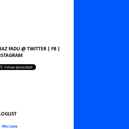
RAZ FADLI @ TWITTER | FB |
NSTAGRAM
LOGLIST
Mia Liana