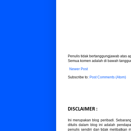
Penulis tidak bertanggungjawab atas 
Semua komen adalah di bawah tanggun
Newer Post
Subscribe to:
Post Comments (Atom)
DISCLAIMER :
Ini merupakan blog peribadi. Sebaran
ditulis dalam blog ini adalah pendapa
penulis sendiri dan tidak melibatkan