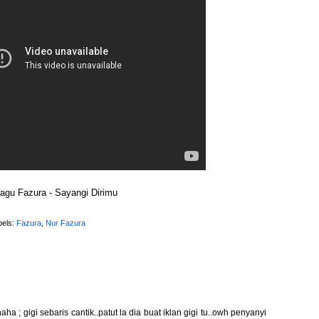
agu Fazura - Sayangi Dirimu
bels:
Fazura
,
Nur Fazura
 ; gigi sebaris cantik..patut la dia buat iklan gigi tu..owh penyanyi