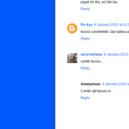
jugak eh dia. pcl tak tau..
Reply
Pn Ayu
8 January 2015 at 11:
fazura cantekkkkk. tapi taktau
Reply
zarul farhana
8 January 2015 
cantik fazura....
Reply
Anonymous
9 January 2015 a
Cantik sgt fazura ni..
Reply