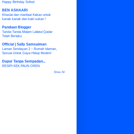
Happy Birthday Sofea!
BEN ASHAARI
Khasiat dan manfaat Kakao untuk
kanak kanak dan kaki sukan !
Panduan Blogger
Tanda-Tanda Malam Lailatul Qadar
Telah Berlaku
Official | Sally Samsaiman
Laman Sendayan 2 – Rumah Idaman,
Sesuai Untuk Gaya Hidup Moden!
Dapur Tanpa Sempadan...
RESIPI KEK PAUN OREN
Show All