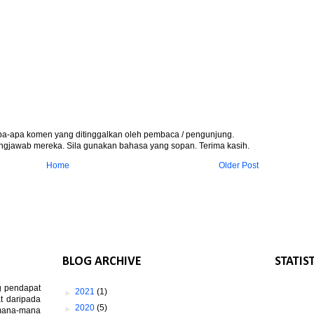
apa-apa komen yang ditinggalkan oleh pembaca / pengunjung.
gjawab mereka. Sila gunakan bahasa yang sopan. Terima kasih.
Home
Older Post
BLOG ARCHIVE
STATIS
g pendapat
►
2021
(1)
t daripada
►
2020
(5)
 mana-mana