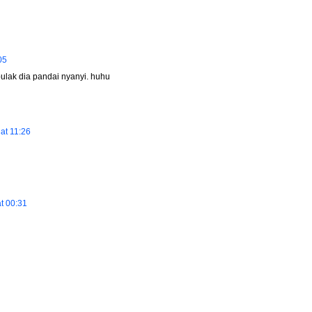
05
 pulak dia pandai nyanyi. huhu
at 11:26
t 00:31