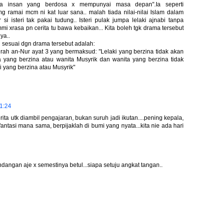
da insan yang berdosa x mempunyai masa depan".Ia seperti
ramai mcm ni kat luar sana.. malah tiada nilai-nilai Islam dalam
si isteri tak pakai tudung.. Isteri pulak jumpa lelaki ajnabi tanpa
 xrasa pn cerita tu bawa kebaikan... Kita boleh tgk drama tersebut
nya..
g sesuai dgn drama tersebut adalah:
surah an-Nur ayat 3 yang bermaksud: "Lelaki yang berzina tidak akan
 yang berzina atau wanita Musyrik dan wanita yang berzina tidak
i yang berzina atau Musyrik"
11:24
erita utk diambil pengajaran, bukan suruh jadi ikutan....pening kepala,
n fantasi mana sama, berpijaklah di bumi yang nyata...kita nie ada hari
andangan aje x semestinya betul...siapa setuju angkat tangan..