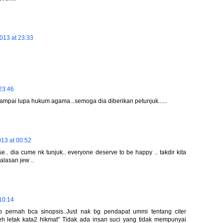
013 at 23:33
23:46
 sampai lupa hukum agama...semoga dia diberikan petunjuk......
013 at 00:52
ase.. dia cume nk tunjuk.. everyone deserve to be happy .. takdir kita
alasan jew ..
10:14
 tp pernah bca sinopsis..Just nak bg pendapat ummi tentang citer
h letak kata2 hikmat" Tidak ada insan suci yang tidak mempunyai