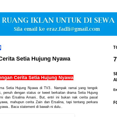
3
T
Cerita Setia Hujung Nyawa
7
S
engan Cerita Setia Hujung Nyawa
A
rama Setia Hujung Nyawa di TV3.. Nampak ramai yang tengok
Em
k, penuh dengan status or tweet berkaitan drama Setia Hujung
 dan Ersalina Amani.. But, entri ini bukan nak cerita pasal
awa, mahupun cerita Zain dan Ersalina, tapi tentang perkara
F
awa.. Baca statement di bawah ni dulu..