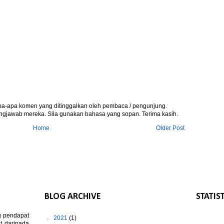
apa-apa komen yang ditinggalkan oleh pembaca / pengunjung.
gjawab mereka. Sila gunakan bahasa yang sopan. Terima kasih.
Home
Older Post
BLOG ARCHIVE
STATIS
g pendapat
►
2021
(1)
t daripada