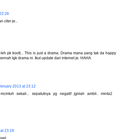
 22:26
 citer je...
 leh pk koott... This is just a drama. Drama mana yang tak da happy
ernah tgk drama ni. Ikut update dari internet je. HAHA.
ebruary 2013 at 23:12
cmtuh sekali... sepatutnya yg negatif jgnlah ambil.. minta2
at 23:19
vel....