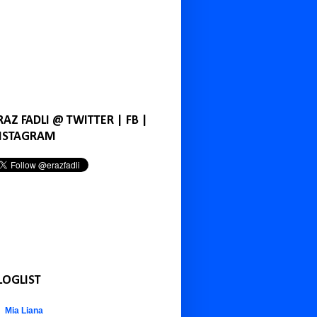
RAZ FADLI @ TWITTER | FB |
NSTAGRAM
LOGLIST
Mia Liana