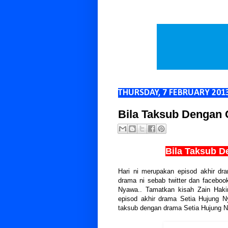
THURSDAY, 7 FEBRUARY 201
Bila Taksub Dengan 
Bila Taksub D
Hari ni merupakan episod akhir d
drama ni sebab twitter dan faceboo
Nyawa.. Tamatkan kisah Zain Hakimi
episod akhir drama Setia Hujung Ny
taksub dengan drama Setia Hujung Ny