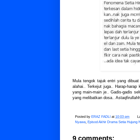
Mula tengok tajuk entri yang dibuat
alahai.. Terkejut juga.. Harap-harap
yang main-main je.. Gadis-gadis sel
yang melibatkan dosa.. Astaqfirullahh
Posted by
ERAZ FADLI
at
10:03 pm
L
Nyawa
,
Episod Akhir Drama Setia Hujung
9 comments: