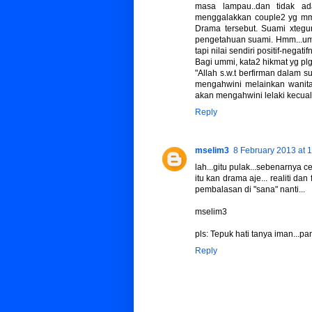
masa lampau..dan tidak a
menggalakkan couple2 yg mmg 
Drama tersebut. Suami xtegur 
pengetahuan suami. Hmm...ummi
tapi nilai sendiri positif-negatif
Bagi ummi, kata2 hikmat yg pl
"Allah s.w.t berfirman dalam 
mengahwini melainkan wanita
akan mengahwini lelaki kecual
Reply
mselim3
8 February 2013 at 
lah...gitu pulak...sebenarnya c
itu kan drama aje... realiti da
pembalasan di "sana" nanti...
mselim3
pls: Tepuk hati tanya iman...p
Reply