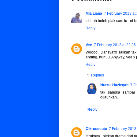
Mia Liana
7 February 2013 at
ishhhh boleh plak cam tu.. ni kan
Reply
Vee
7 February 2013 at 22:36
Woooo.. Dahsyattt! Takkan tak
ending, huhuu. Anyway, Vee x p
Reply
Replies
Nurrul Hazieqah
7 F
tak sangka sampai m
dijauhkan..
Reply
Cikrosecute
7 February 2013 
teruknya...niekan drama dari no