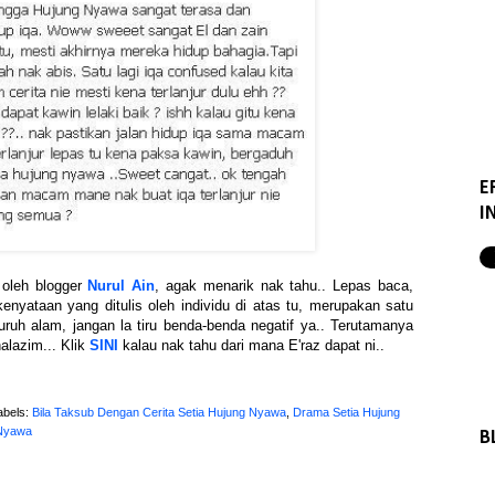
E
I
 oleh blogger
Nurul Ain
, agak menarik nak tahu.. Lepas baca,
 kenyataan yang ditulis oleh individu di atas tu, merupakan satu
uruh alam, jangan la tiru benda-benda negatif ya.. Terutamanya
alazim... Klik
SINI
kalau nak tahu dari mana E'raz dapat ni..
abels:
Bila Taksub Dengan Cerita Setia Hujung Nyawa
,
Drama Setia Hujung
 Nyawa
B