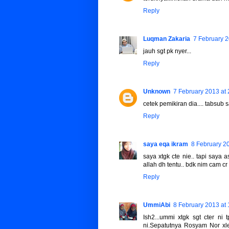
Reply
Luqman Zakaria
7 February 2
jauh sgt pk nyer...
Reply
Unknown
7 February 2013 at 
cetek pemikiran dia.... tabsub
Reply
saya eqa ikram
8 February 2
saya xtgk cte nie.. tapi saya 
allah dh tentu.. bdk nim cam cr 
Reply
UmmiAbi
8 February 2013 at 
Ish2...ummi xtgk sgt cter ni
ni.Sepatutnya Rosyam Nor xle