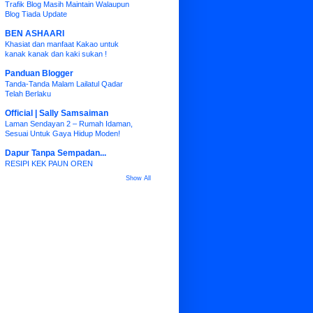
Trafik Blog Masih Maintain Walaupun
Blog Tiada Update
BEN ASHAARI
Khasiat dan manfaat Kakao untuk
kanak kanak dan kaki sukan !
Panduan Blogger
Tanda-Tanda Malam Lailatul Qadar
Telah Berlaku
Official | Sally Samsaiman
Laman Sendayan 2 – Rumah Idaman,
Sesuai Untuk Gaya Hidup Moden!
Dapur Tanpa Sempadan...
RESIPI KEK PAUN OREN
Show All