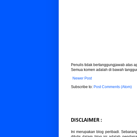
Penulis tidak bertanggungjawab atas 
Semua komen adalah di bawah tanggun
Newer Post
Subscribe to:
Post Comments (Atom)
DISCLAIMER :
Ini merupakan blog peribadi. Sebaran
ditulis dalam blog ini adalah pendapa