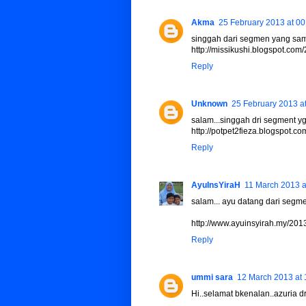
Akma
25 February 2013 at 00
singgah dari segmen yang sama 
http://missikushi.blogspot.co
Reply
Unknown
25 February 2013 a
salam...singgah dri segment yg s
http://potpet2fieza.blogspot.
Reply
AyuInsYiraH
11 March 2013 a
salam... ayu datang dari segme
http://www.ayuinsyirah.my/20
Reply
ummi sara
12 March 2013 at 
Hi..selamat bkenalan..azuria 