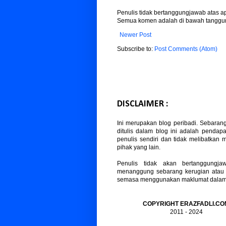
Penulis tidak bertanggungjawab atas 
Semua komen adalah di bawah tanggun
Newer Post
Subscribe to:
Post Comments (Atom)
DISCLAIMER :
Ini merupakan blog peribadi. Sebaran
ditulis dalam blog ini adalah pendapa
penulis sendiri dan tidak melibatkan
pihak yang lain.
Penulis tidak akan bertanggungja
menanggung sebarang kerugian atau
semasa menggunakan maklumat dalam b
COPYRIGHT ERAZFADLI.CO
2011 - 2024