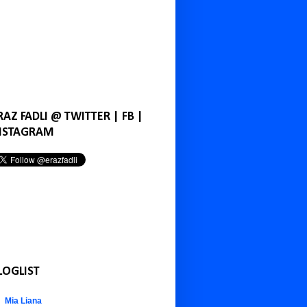
RAZ FADLI @ TWITTER | FB |
NSTAGRAM
LOGLIST
Mia Liana