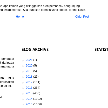
apa-apa komen yang ditinggalkan oleh pembaca / pengunjung.
gjawab mereka. Sila gunakan bahasa yang sopan. Terima kasih.
Home
Older Post
BLOG ARCHIVE
STATIS
g pendapat
►
2021
(1)
t daripada
►
2020
(5)
 mana-mana
►
2019
(5)
►
2018
(25)
wab untuk
 kerosakan
►
2017
(111)
log ini.
►
2016
(264)
►
2015
(450)
M
►
2014
(1302)
▼
2013
(1366)