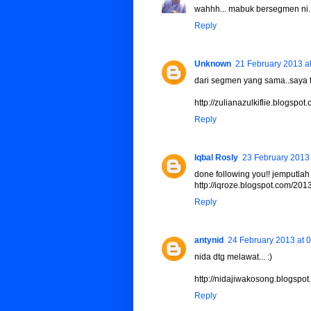
wahhh... mabuk bersegmen ni..
Reply
Unknown
21 February 2013 a
dari segmen yang sama..saya fo
http://zulianazulkiflie.blogs
Reply
Iqbal Rosly
23 February 2013 
done following you!! jemputlah 
http://iqroze.blogspot.com/20
Reply
antynid
24 February 2013 at 
nida dtg melawat... :)
http://nidajiwakosong.blogsp
Reply