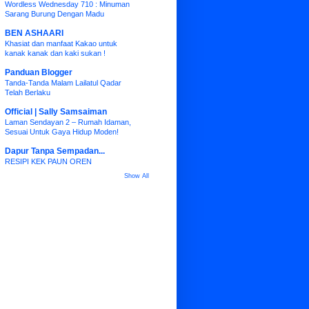
Wordless Wednesday 710 : Minuman
Sarang Burung Dengan Madu
BEN ASHAARI
Khasiat dan manfaat Kakao untuk
kanak kanak dan kaki sukan !
Panduan Blogger
Tanda-Tanda Malam Lailatul Qadar
Telah Berlaku
Official | Sally Samsaiman
Laman Sendayan 2 – Rumah Idaman,
Sesuai Untuk Gaya Hidup Moden!
Dapur Tanpa Sempadan...
RESIPI KEK PAUN OREN
Show All