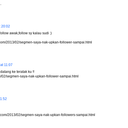
.
t 20:02
llow awak,follow sy kalau sudi :)
pot.com/2013/02/segmen-saya-nak-upkan-follower-sampai.html
at 11:07
datang ke teratak ku !!
13/02/segmen-saya-nak-upkan-follower-sampai.html
01:52
ot.com/2013/02/segmen-saya-nak-upkan-followers-sampai.html