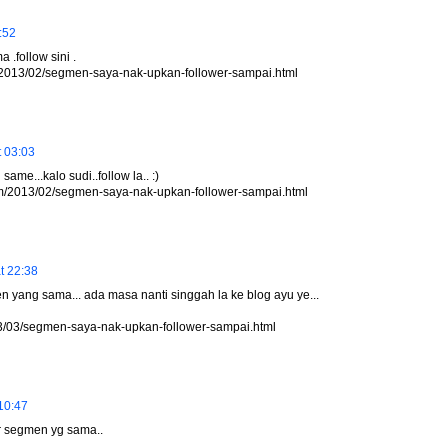
:52
.follow sini .
m/2013/02/segmen-saya-nak-upkan-follower-sampai.html
t 03:03
ame...kalo sudi..follow la.. :)
com/2013/02/segmen-saya-nak-upkan-follower-sampai.html
t 22:38
n yang sama... ada masa nanti singgah la ke blog ayu ye...
13/03/segmen-saya-nak-upkan-follower-sampai.html
10:47
dr segmen yg sama..