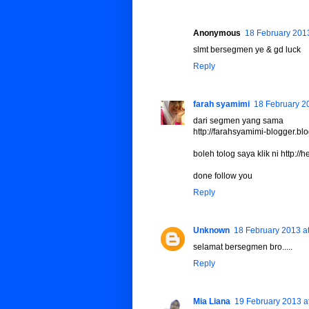
Anonymous
18 February 2013
slmt bersegmen ye & gd luck
Reply
farah syamimi
18 February 2
dari segmen yang sama
http://farahsyamimi-blogger.b
boleh tolog saya klik ni http:/
done follow you
Reply
Unknown
18 February 2013 a
selamat bersegmen bro.....
Reply
Mia Liana
19 February 2013 a