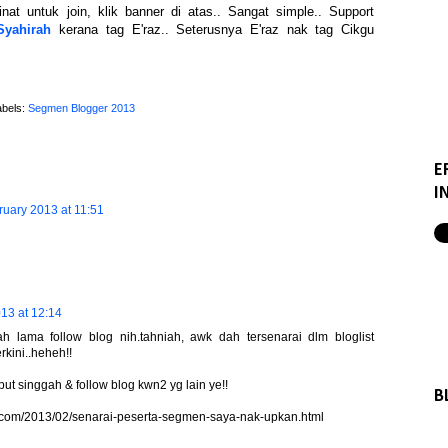
nat untuk join, klik banner di atas.. Sangat simple.. Support
Syahirah
kerana tag E'raz.. Seterusnya E'raz nak tag Cikgu
abels:
Segmen Blogger 2013
E
I
ruary 2013 at 11:51
13 at 12:14
h lama follow blog nih.tahniah, awk dah tersenarai dlm bloglist
rkini..heheh!!
ut singgah & follow blog kwn2 yg lain ye!!
B
ot.com/2013/02/senarai-peserta-segmen-saya-nak-upkan.html