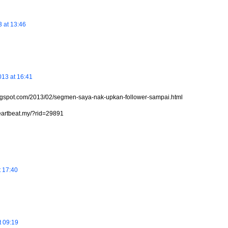
 at 13:46
013 at 16:41
logspot.com/2013/02/segmen-saya-nak-upkan-follower-sampai.html
/heartbeat.my/?rid=29891
t 17:40
t 09:19