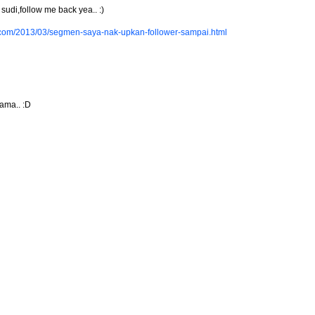
sudi,follow me back yea.. :)
ot.com/2013/03/segmen-saya-nak-upkan-follower-sampai.html
ama.. :D