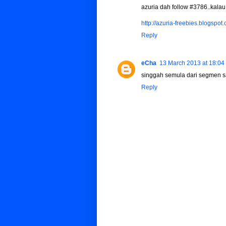
azuria dah follow #3786..kalau 
http://azuria-freebies.blogsp
Reply
eCha
13 March 2013 at 18:04
singgah semula dari segmen s
Reply