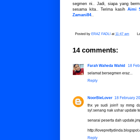
segmen ni.. Jadi, siapa yang bermi
sesama kita.. Terima kasih
Aimi 
Zamani84
..
Posted by
ERAZ FADLI
at
11:47 am
L
14 comments:
Farah Waheda Wahid
18 Feb
selamat bersegmen eraz...
Reply
NoorBieLover
18 February 20
thx ye sudi join!! sy mmg da
sy!.senang nak ushar update te
senarai peserta dah update,jmp
http://loveprettydinda.blogsp
Reply