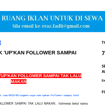
3
T
K 'UP'KAN FOLLOWER SAMPAI
7
S
A
 'UP'KAN FOLLOWER SAMPAI TAK LALU
Em
MAKAN
F
ot.com/2013/02/segmen-saya-nak-upkan-follower-sampai.html
LLOWER SAMPAI TAK LALU MAKAN.. Istimewa betul nama