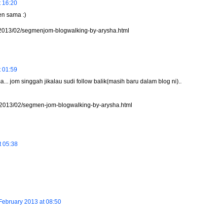
t 16:20
en sama :)
/2013/02/segmenjom-blogwalking-by-arysha.html
t 01:59
.. jom singgah jikalau sudi follow balik(masih baru dalam blog ni)..
m/2013/02/segmen-jom-blogwalking-by-arysha.html
t 05:38
February 2013 at 08:50