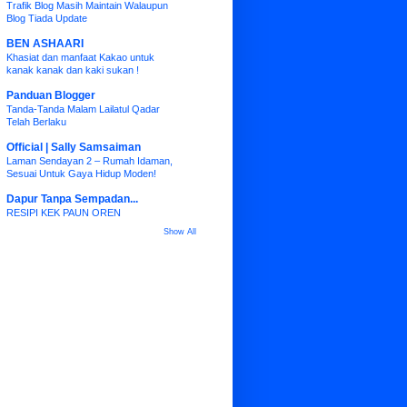
Trafik Blog Masih Maintain Walaupun
Blog Tiada Update
BEN ASHAARI
Khasiat dan manfaat Kakao untuk
kanak kanak dan kaki sukan !
Panduan Blogger
Tanda-Tanda Malam Lailatul Qadar
Telah Berlaku
Official | Sally Samsaiman
Laman Sendayan 2 – Rumah Idaman,
Sesuai Untuk Gaya Hidup Moden!
Dapur Tanpa Sempadan...
RESIPI KEK PAUN OREN
Show All