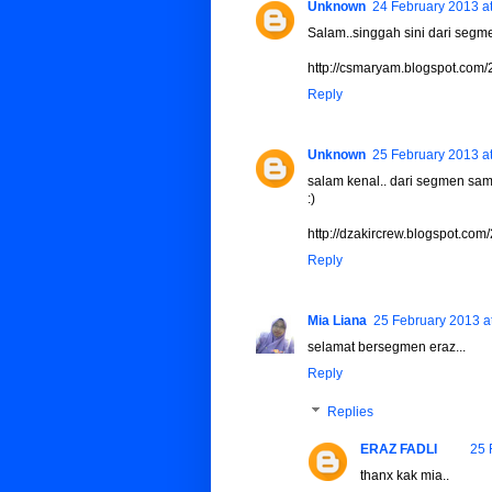
Unknown
24 February 2013 a
Salam..singgah sini dari segm
http://csmaryam.blogspot.com
Reply
Unknown
25 February 2013 a
salam kenal.. dari segmen sama.
:)
http://dzakircrew.blogspot.co
Reply
Mia Liana
25 February 2013 a
selamat bersegmen eraz...
Reply
Replies
ERAZ FADLI
25 
thanx kak mia..