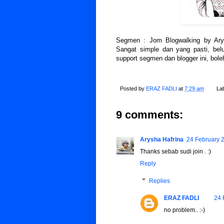
Segmen : Jom Blogwalking by Arys
Sangat simple dan yang pasti, belu
support segmen dan blogger ini, boleh
Posted by
ERAZ FADLI
at
7:29 am
La
9 comments:
Arysha Hafrina
24 February 2
Thanks sebab sudi join . :)
Reply
Replies
ERAZ FADLI
24 
no problem.. :-)