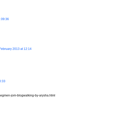
t 09:36
February 2013 at 12:14
0:33
/segmen-jom-blogwalking-by-arysha.html