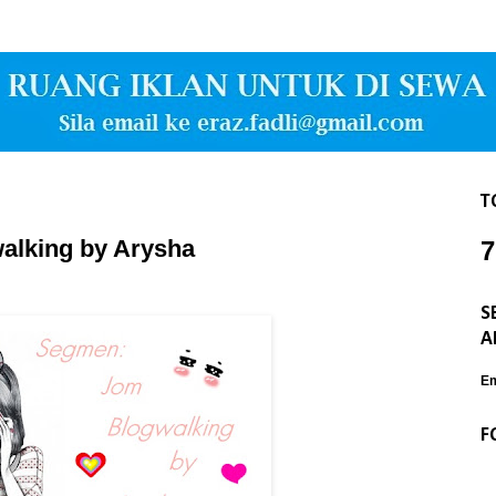
T
alking by Arysha
7
S
A
Em
F