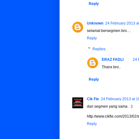
Reply
Unknown
24 February 2013 a
selamat bersegmen bro....
Reply
Replies
ERAZ FADLI
24 
Thanx bro..
Reply
Cik Fie
24 February 2013 at 1
dari segmen yang sama . :)
http://www.cikfie.com/2013/02
Reply