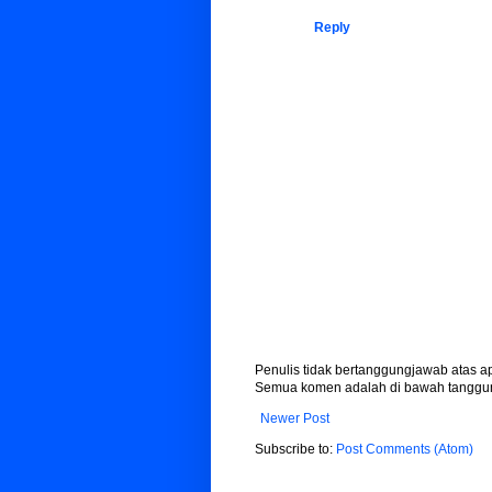
Reply
Penulis tidak bertanggungjawab atas 
Semua komen adalah di bawah tanggun
Newer Post
Subscribe to:
Post Comments (Atom)