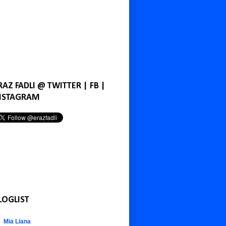
RAZ FADLI @ TWITTER | FB |
NSTAGRAM
LOGLIST
Mia Liana