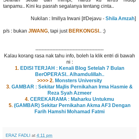
tanpamu.. Kini ku pasrah segalanya tentang cinta..
Nukilan : Imillya Irwani [#Dejavu -
Shila Amzah
]
p/s : bukan
JIWANG
, tapi just
BERKONGSI
.. ;)
--------------------------------------------
Kalau korang rasa nak tahu info, boleh la klik entri di bawah
ni :
1.
EDISI TERJAH : Kenali Blog Setelah 7 Bulan
BerOPERASI.. Alhamdulillah..
>>>> 2.
Monsters University
3.
GAMBAR : Sekitar Majlis Pernikahan Irma Hasmie &
Reza Syah Azmeer
4.
CEREKARAMA : Maharku Untukmu
5.
(GAMBAR) Sekitar Pernikahan Akma AF3 Dengan
Farih Hamshi Mohamad Fatmi
ERAZ FADLI
at
4:11 pm