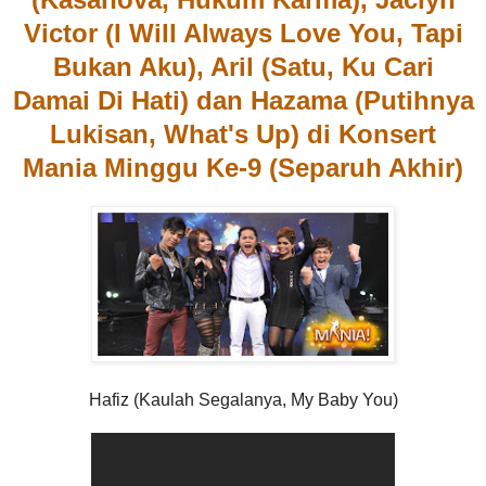
Victor (I Will Always Love You, Tapi
Bukan Aku), Aril (Satu, Ku Cari
Damai Di Hati) dan Hazama (Putihnya
Lukisan, What's Up) di Konsert
Mania Minggu Ke-9 (Separuh Akhir)
Hafiz (Kaulah Segalanya, My Baby You)