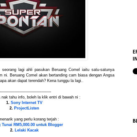
E
I
 seorang lagi ahli pasukan Beruang Comel iaitu satu-satunya
m ni. Beruang Comel akan bertanding cam biasa dengan Angsa
iapa akan dapat terendah? Kena tunggu la lagi..
------------------------------------------
nak tahu info, boleh la klik entri di bawah ni :
1.
Sony Internet TV
2.
ProjectListen
menarik yang perlu korang terjah :
B
 Tunai RM5,000.00 untuk Blogger
2.
Lelaki Kacak