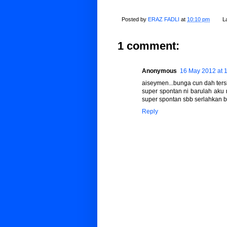
Posted by
ERAZ FADLI
at
10:10 pm
L
1 comment:
Anonymous
16 May 2012 at 
aiseymen...bunga cun dah tersi
super spontan ni barulah aku 
super spontan sbb serlahkan 
Reply