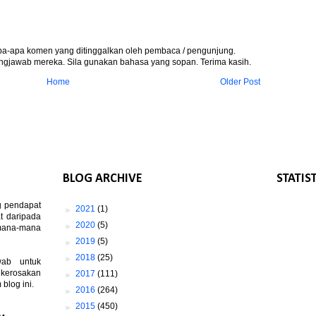
apa-apa komen yang ditinggalkan oleh pembaca / pengunjung.
gjawab mereka. Sila gunakan bahasa yang sopan. Terima kasih.
Home
Older Post
BLOG ARCHIVE
STATIS
g pendapat
►
2021
(1)
t daripada
►
2020
(5)
 mana-mana
►
2019
(5)
►
2018
(25)
wab untuk
 kerosakan
►
2017
(111)
log ini.
►
2016
(264)
►
2015
(450)