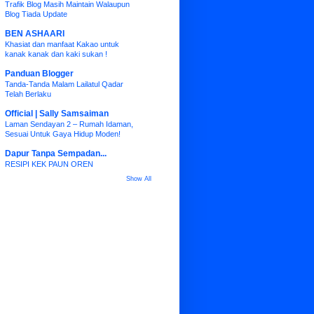
Trafik Blog Masih Maintain Walaupun
Blog Tiada Update
BEN ASHAARI
Khasiat dan manfaat Kakao untuk
kanak kanak dan kaki sukan !
Panduan Blogger
Tanda-Tanda Malam Lailatul Qadar
Telah Berlaku
Official | Sally Samsaiman
Laman Sendayan 2 – Rumah Idaman,
Sesuai Untuk Gaya Hidup Moden!
Dapur Tanpa Sempadan...
RESIPI KEK PAUN OREN
Show All