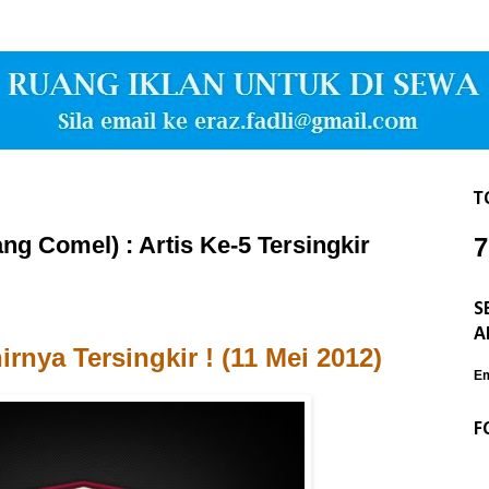
T
g Comel) : Artis Ke-5 Tersingkir
7
S
A
rnya Tersingkir ! (11 Mei 2012)
Em
F