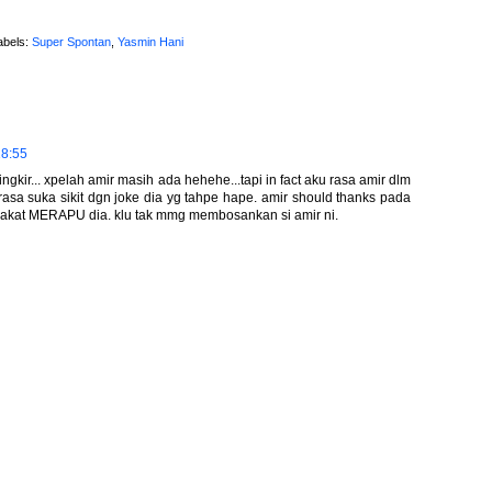
abels:
Super Spontan
,
Yasmin Hani
18:55
ngkir... xpelah amir masih ada hehehe...tapi in fact aku rasa amir dlm
rasa suka sikit dgn joke dia yg tahpe hape. amir should thanks pada
bakat MERAPU dia. klu tak mmg membosankan si amir ni.