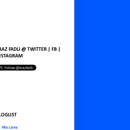
RAZ FADLI @ TWITTER | FB |
NSTAGRAM
LOGLIST
Mia Liana