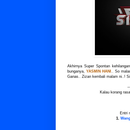
Akhirnya Super Spontan kehilangan
bunganya,
YASMIN HANI
.. So mala
Ganas.. Zizan kembali malam ni..! S
--
Kalau korang rasa 
Entri 
1.
Wang