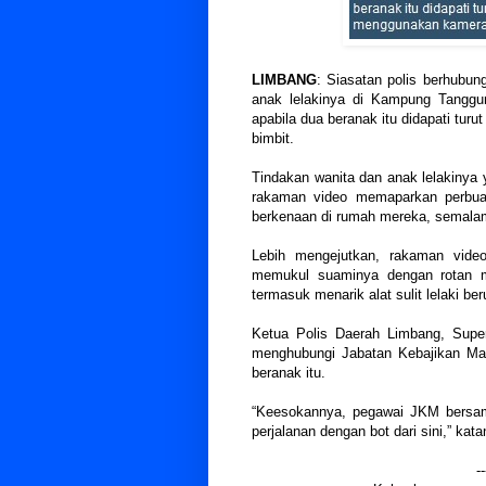
LIMBANG
: Siasatan polis berhubun
anak lelakinya di Kampung Tangg
apabila dua beranak itu didapati tu
bimbit.
Tindakan wanita dan anak lelakinya 
rakaman video memaparkan perbuat
berkenaan di rumah mereka, semala
Lebih mengejutkan, rakaman vide
memukul suaminya dengan rotan m
termasuk menarik alat sulit lelaki ber
Ketua Polis Daerah Limbang, Superi
menghubungi Jabatan Kebajikan Ma
beranak itu.
“Keesokannya, pegawai JKM bersa
perjalanan dengan bot dari sini,” ka
--