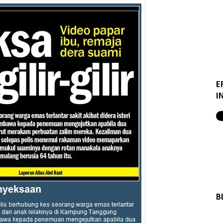
E
I
B