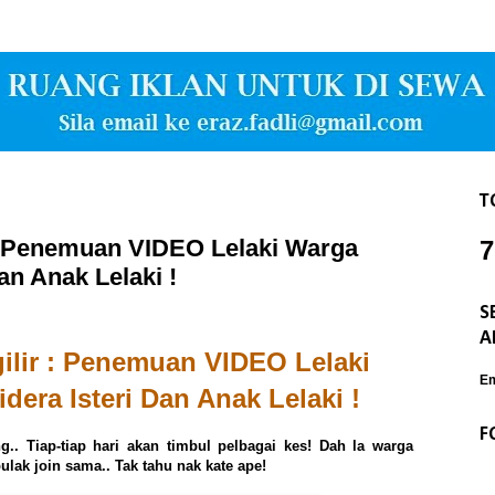
T
 : Penemuan VIDEO Lelaki Warga
7
an Anak Lelaki !
S
A
gilir : Penemuan VIDEO Lelaki
Em
era Isteri Dan Anak Lelaki !
F
. Tiap-tiap hari akan timbul pelbagai kes! Dah la warga
pulak join sama.. Tak tahu nak kate ape!