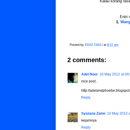
Kalau korang rasa 
Entri 
1.
Wang
Posted by
ERAZ FADLI
at
8:57 am
2 comments:
Adel Noor
10 May 2012 at 09
nice post..
http://adelandphoebe.blogspot
Reply
Syazana Zainn
10 May 2012 a
kejamnya
Reply