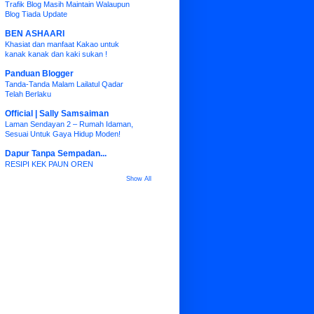
Trafik Blog Masih Maintain Walaupun
Blog Tiada Update
BEN ASHAARI
Khasiat dan manfaat Kakao untuk
kanak kanak dan kaki sukan !
Panduan Blogger
Tanda-Tanda Malam Lailatul Qadar
Telah Berlaku
Official | Sally Samsaiman
Laman Sendayan 2 – Rumah Idaman,
Sesuai Untuk Gaya Hidup Moden!
Dapur Tanpa Sempadan...
RESIPI KEK PAUN OREN
Show All