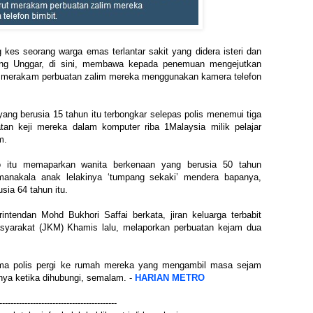
g kes seorang warga emas terlantar sakit yang didera isteri dan
ung Unggar, di sini, membawa kepada penemuan mengejutkan
rut merakam perbuatan zalim mereka menggunakan kamera telefon
yang berusia 15 tahun itu terbongkar selepas polis menemui tiga
an keji mereka dalam komputer riba 1Malaysia milik pelajar
m.
o itu memaparkan wanita berkenaan yang berusia 50 tahun
anakala anak lelakinya ‘tumpang sekaki’ mendera bapanya,
usia 64 tahun itu.
ntendan Mohd Bukhori Saffai berkata, jiran keluarga terbabit
syarakat (JKM) Khamis lalu, melaporkan perbuatan kejam dua
ma polis pergi ke rumah mereka yang mengambil masa sejam
tanya ketika dihubungi, semalam. -
HARIAN METRO
------------------------------------------