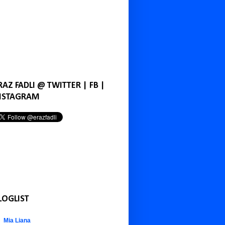
RAZ FADLI @ TWITTER | FB |
NSTAGRAM
LOGLIST
Mia Liana