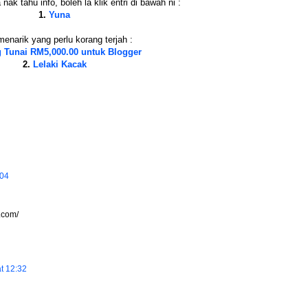
nak tahu info, boleh la klik entri di bawah ni :
1.
Yuna
menarik yang perlu korang terjah :
 Tunai RM5,000.00 untuk Blogger
2.
Lelaki Kacak
:04
.com/
t 12:32