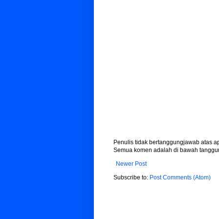
Penulis tidak bertanggungjawab atas 
Semua komen adalah di bawah tanggun
Newer Post
Subscribe to:
Post Comments (Atom)