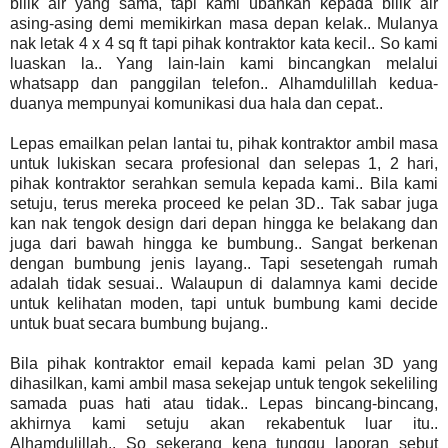
bilik air yang sama, tapi kami ubahkan kepada bilik air
asing-asing demi memikirkan masa depan kelak.. Mulanya
nak letak 4 x 4 sq ft tapi pihak kontraktor kata kecil.. So kami
luaskan la.. Yang lain-lain kami bincangkan melalui
whatsapp dan panggilan telefon.. Alhamdulillah kedua-
duanya mempunyai komunikasi dua hala dan cepat..
Lepas emailkan pelan lantai tu, pihak kontraktor ambil masa
untuk lukiskan secara profesional dan selepas 1, 2 hari,
pihak kontraktor serahkan semula kepada kami.. Bila kami
setuju, terus mereka proceed ke pelan 3D.. Tak sabar juga
kan nak tengok design dari depan hingga ke belakang dan
juga dari bawah hingga ke bumbung.. Sangat berkenan
dengan bumbung jenis layang.. Tapi sesetengah rumah
adalah tidak sesuai.. Walaupun di dalamnya kami decide
untuk kelihatan moden, tapi untuk bumbung kami decide
untuk buat secara bumbung bujang..
Bila pihak kontraktor email kepada kami pelan 3D yang
dihasilkan, kami ambil masa sekejap untuk tengok sekeliling
samada puas hati atau tidak.. Lepas bincang-bincang,
akhirnya kami setuju akan rekabentuk luar itu..
Alhamdulillah.. So sekerang kena tunggu laporan sebut