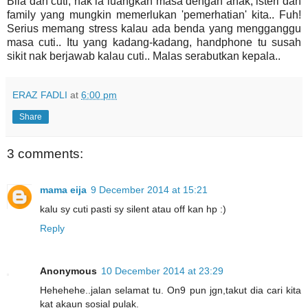
Bila dah cuti, nak la luangkan masa dengan anak, isteri dan
family yang mungkin memerlukan 'pemerhatian' kita.. Fuh!
Serius memang stress kalau ada benda yang mengganggu
masa cuti.. Itu yang kadang-kadang, handphone tu susah
sikit nak berjawab kalau cuti.. Malas serabutkan kepala..
ERAZ FADLI
at
6:00 pm
Share
3 comments:
mama eija
9 December 2014 at 15:21
kalu sy cuti pasti sy silent atau off kan hp :)
Reply
Anonymous
10 December 2014 at 23:29
Hehehehe..jalan selamat tu. On9 pun jgn,takut dia cari kita
kat akaun sosial pulak.