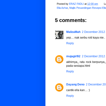
Posted by
ERAZ FADLI
at
12:00 pm
L
Ella Azhar
,
Majlis Pesandingan Resepsi Ell
5 comments:
MalizaMah
2 December 2012 
yep.... nak serbu roti kaya nie..
Reply
mujagirl92
2 December 2012 
akhirnya,, ratu rock berpunya,
pada-sesiapa.html
Reply
Dayang Deno
2 December 201
cantik ella kan.... :)
Reply