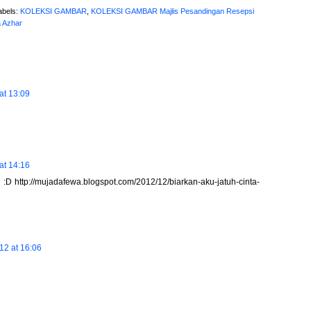
abels:
KOLEKSI GAMBAR
,
KOLEKSI GAMBAR Majlis Pesandingan Resepsi
a Azhar
at 13:09
at 14:16
, :D http://mujadafewa.blogspot.com/2012/12/biarkan-aku-jatuh-cinta-
2 at 16:06