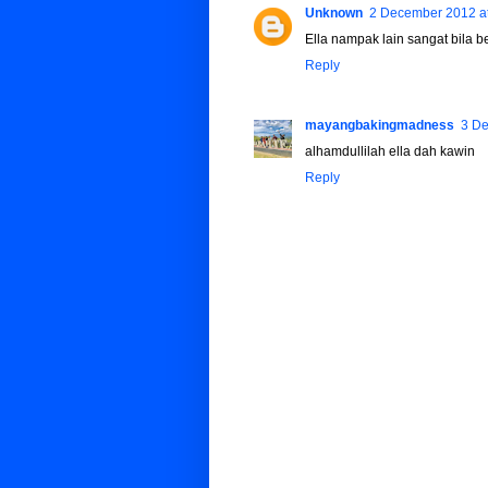
Unknown
2 December 2012 at
Ella nampak lain sangat bila b
Reply
mayangbakingmadness
3 De
alhamdullilah ella dah kawin
Reply