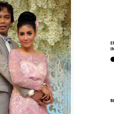
E
I
B