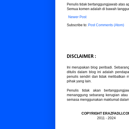
Penulis tidak bertanggungjawab atas 
Semua komen adalah di bawah tanggun
Newer Post
Subscribe to:
Post Comments (Atom)
DISCLAIMER :
Ini merupakan blog peribadi. Sebaran
ditulis dalam blog ini adalah pendapa
penulis sendiri dan tidak melibatkan
pihak yang lain.
Penulis tidak akan bertanggungja
menanggung sebarang kerugian atau
semasa menggunakan maklumat dalam b
COPYRIGHT ERAZFADLI.CO
2011 - 2024