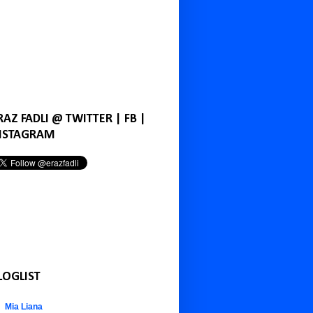
RAZ FADLI @ TWITTER | FB |
NSTAGRAM
LOGLIST
Mia Liana