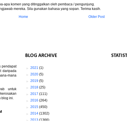
apa-apa komen yang ditinggalkan oleh pembaca / pengunjung.
gjawab mereka. Sila gunakan bahasa yang sopan. Terima kasih.
Home
Older Post
BLOG ARCHIVE
STATIS
g pendapat
►
2021
(1)
t daripada
►
2020
(5)
 mana-mana
►
2019
(5)
►
2018
(25)
wab untuk
 kerosakan
►
2017
(111)
log ini.
►
2016
(264)
►
2015
(450)
M
►
2014
(1302)
►
2013
(1366)
▼
2012
(1673)