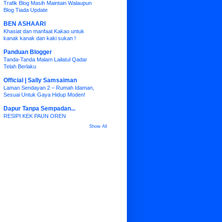
Trafik Blog Masih Maintain Walaupun
Blog Tiada Update
BEN ASHAARI
Khasiat dan manfaat Kakao untuk
kanak kanak dan kaki sukan !
Panduan Blogger
Tanda-Tanda Malam Lailatul Qadar
Telah Berlaku
Official | Sally Samsaiman
Laman Sendayan 2 – Rumah Idaman,
Sesuai Untuk Gaya Hidup Moden!
Dapur Tanpa Sempadan...
RESIPI KEK PAUN OREN
Show All