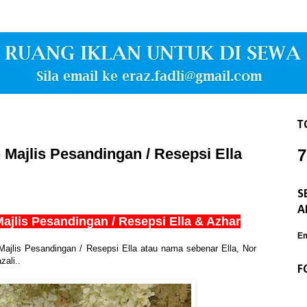
T
ajlis Pesandingan / Resepsi Ella
7
S
A
lis Pesandingan / Resepsi Ella & Azhar
Em
ajlis Pesandingan / Resepsi
Ella atau nama sebenar Ella, Nor
zali..
F