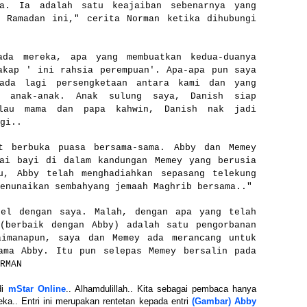
la. Ia adalah satu keajaiban sebenarnya yang
n Ramadan ini," cerita Norman ketika dihubungi
ada mereka, apa yang membuatkan kedua-duanya
akap ' ini rahsia perempuan'. Apa-apa pun saya
iada lagi persengketaan antara kami dan yang
a anak-anak. Anak sulung saya, Danish siap
alau mama dan papa kahwin, Danish nak jadi
gi..
t berbuka puasa bersama-sama. Abby dan Memey
nai bayi di dalam kandungan Memey yang berusia
u, Abby telah menghadiahkan sepasang telekung
enunaikan sembahyang jemaah Maghrib bersama.."
bel dengan saya. Malah, dengan apa yang telah
 (berbaik dengan Abby) adalah satu pengorbanan
aimanapun, saya dan Memey ada merancang untuk
sama Abby. Itu pun selepas Memey bersalin pada
RMAN
di
mStar Online
.. Alhamdulillah.. Kita sebagai pembaca hanya
ka.. Entri ini merupakan rentetan kepada entri
(Gambar) Abby