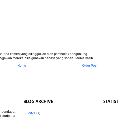
apa-apa komen yang ditinggalkan oleh pembaca / pengunjung.
gjawab mereka. Sila gunakan bahasa yang sopan. Terima kasih.
Home
Older Post
BLOG ARCHIVE
STATIS
g pendapat
►
2021
(1)
t daripada