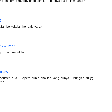
pula.. err.. bkn Abby da jd alim ke.. sptutnya dia pn taw pasal ni..
25
2an berkekalan hendaknya...:)
12 at 12:47
ep un alhamdulillah..
 08:35
risteri dua... Seperti dunia ana lah yang punya... Mungkin itu yg
hehe