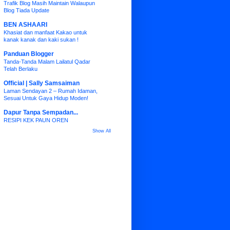
Trafik Blog Masih Maintain Walaupun
Blog Tiada Update
BEN ASHAARI
Khasiat dan manfaat Kakao untuk
kanak kanak dan kaki sukan !
Panduan Blogger
Tanda-Tanda Malam Lailatul Qadar
Telah Berlaku
Official | Sally Samsaiman
Laman Sendayan 2 – Rumah Idaman,
Sesuai Untuk Gaya Hidup Moden!
Dapur Tanpa Sempadan...
RESIPI KEK PAUN OREN
Show All