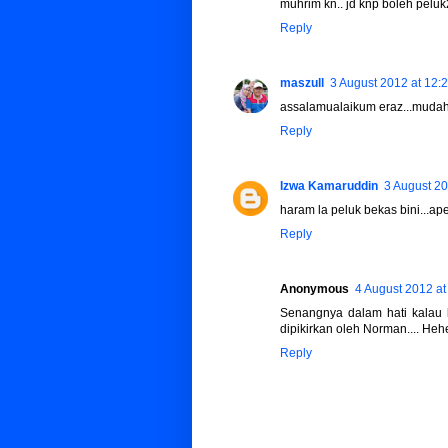
muhrim kn.. jd knp boleh peluk2 
Reply
maszull
3 August 2012 at 12:
assalamualaikum eraz...mudah
Reply
Izwa Kamaruddin
3 August 20
haram la peluk bekas bini...ap
Reply
Anonymous
4 August 2012 at
Senangnya dalam hati kalau be
dipikirkan oleh Norman.... He
Reply