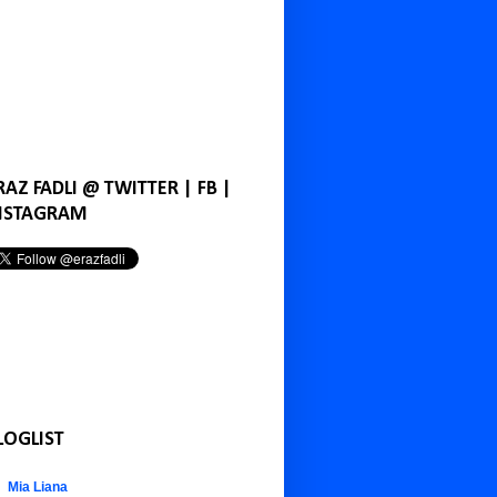
RAZ FADLI @ TWITTER | FB |
NSTAGRAM
LOGLIST
Mia Liana