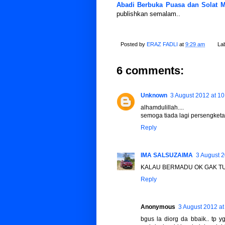
Abadi Berbuka Puasa dan Solat 
publishkan semalam..
Posted by
ERAZ FADLI
at
9:29 am
La
6 comments:
Unknown
3 August 2012 at 10
alhamdulillah....
semoga tiada lagi persengketaan
Reply
IMA SALSUZAIMA
3 August 2
KALAU BERMADU OK GAK TU
Reply
Anonymous
3 August 2012 at
bgus la diorg da bbaik.. tp 