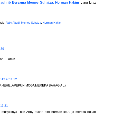
Maghrib Bersama Memey Suhaiza, Norman Hakim
yang Eraz
bels:
Abby Abadi
,
Memey Suhaiza
,
Norman Hakim
:39
..... amin...
012 at 11:12
.HEHE..APEPUN MOGA MEREKA BAHAGIA..:)
 11:31
yg musykilnya.. bkn Abby bukan bini norman ke?? jd mereka bukan