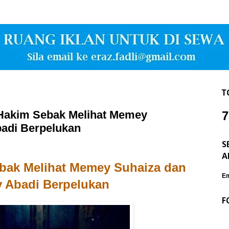
T
akim Sebak Melihat Memey
7
adi Berpelukan
S
A
bak Melihat Memey Suhaiza dan
Em
 Abadi Berpelukan
F