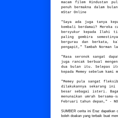
macam filem Hindustan pu
penuh bermakna dalam bula
mStar Online
"Saya ada juga tanya kep
kembali berdamai? Mereka c
bersyukur kepada Ilahi t
paling gembira semestiny
bergurau dan berkata, k
pengapit," Tambah Norman la
"Rasa seronok sangat dapa
juga rancak berbual menge
dua bulan itu. Selepas it
kepada Memey sebelum kami m
"Memey pula sangat fleksi
dilakukannya sekarang ini
besar sebagai isteri. Bag
menunaikan umrah bersama-
Februari tahun depan," - NO
SUMBER cerita ini Eraz dapatkan 
boleh doakan yang terbaik buat mere