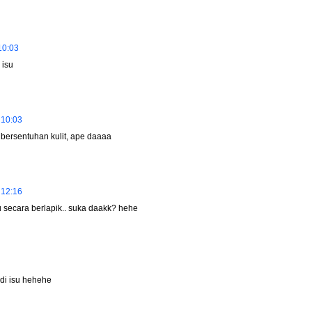
10:03
 isu
 10:03
 bersentuhan kulit, ape daaaa
 12:16
 secara berlapik.. suka daakk? hehe
jadi isu hehehe