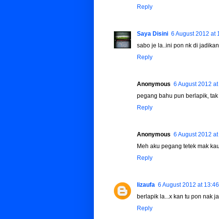
Reply
Saya Disini
6 August 2012 at 
sabo je la..ini pon nk di jadikan
Reply
Anonymous
6 August 2012 at
pegang bahu pun berlapik, tak
Reply
Anonymous
6 August 2012 at
Meh aku pegang tetek mak kau
Reply
lizaufa
6 August 2012 at 13:46
berlapik la...x kan tu pon nak 
Reply