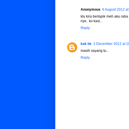
Anonymous
6 August 2012 at
klu kira berlapik meh aku raba
nye.. ko kasi...
Reply
kak tie
3 December 2012 at 1
masih sayang tu...
Reply