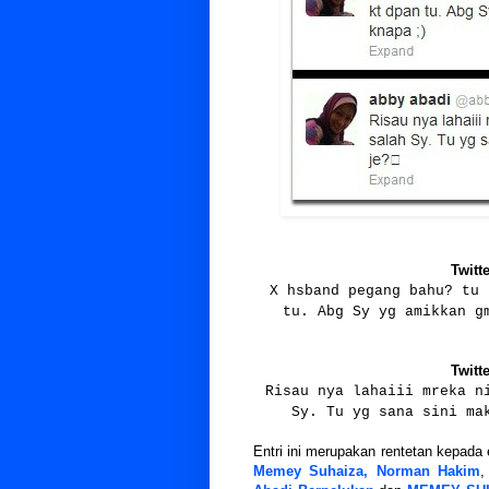
X hsband pegang bahu? tu 
tu. Abg Sy yg amikkan g
Risau nya lahaiii mreka n
Sy. Tu yg sana sini ma
Entri ini merupakan rentetan kepada 
Memey Suhaiza, Norman Hakim