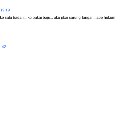
 19:19
 ko satu badan... ko pakai baju... aku pkai sarung tangan.. ape hukum
1:42