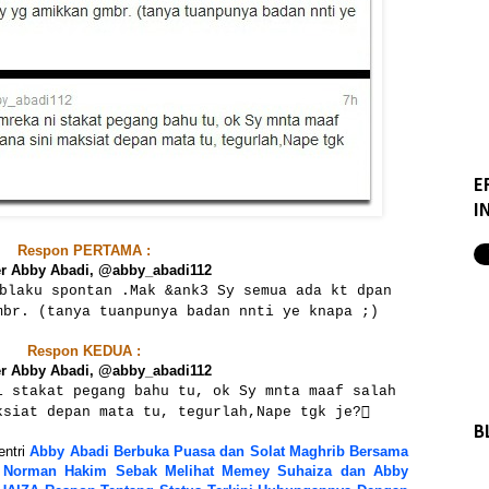
E
I
Respon PERTAMA :
Twitter Abby Abadi, ‏@abby_abadi112
blaku spontan .Mak &ank3 Sy semua ada kt dpan
mbr. (tanya tuanpunya badan nnti ye knapa ;)
Respon KEDUA :
Twitter Abby Abadi, ‏@abby_abadi112
i stakat pegang bahu tu, ok Sy mnta maaf salah
ksiat depan mata tu, tegurlah,Nape tgk je?
B
entri
Abby Abadi Berbuka Puasa dan Solat Maghrib Bersama
,
Norman Hakim Sebak Melihat Memey Suhaiza dan Abby