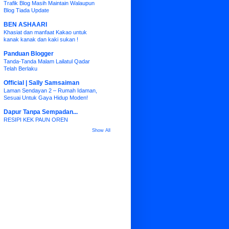
Trafik Blog Masih Maintain Walaupun
Blog Tiada Update
BEN ASHAARI
Khasiat dan manfaat Kakao untuk
kanak kanak dan kaki sukan !
Panduan Blogger
Tanda-Tanda Malam Lailatul Qadar
Telah Berlaku
Official | Sally Samsaiman
Laman Sendayan 2 – Rumah Idaman,
Sesuai Untuk Gaya Hidup Moden!
Dapur Tanpa Sempadan...
RESIPI KEK PAUN OREN
Show All