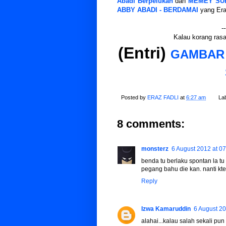
Abadi Berpelukan
dan
MEMEY SUHA
ABBY ABADI - BERDAMAI
yang Eraz
--
Kalau korang rasa 
(Entri)
GAMBAR :
Posted by
ERAZ FADLI
at
6:27 am
La
8 comments:
monsterz
6 August 2012 at 07
benda tu berlaku spontan la t
pegang bahu die kan. nanti kt
Reply
Izwa Kamaruddin
6 August 20
alahai...kalau salah sekali pun t