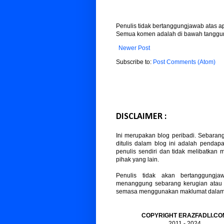
Penulis tidak bertanggungjawab atas 
Semua komen adalah di bawah tanggun
Newer Post
Subscribe to:
Post Comments (Atom)
DISCLAIMER :
Ini merupakan blog peribadi. Sebaran
ditulis dalam blog ini adalah pendapa
penulis sendiri dan tidak melibatkan
pihak yang lain.
Penulis tidak akan bertanggungja
menanggung sebarang kerugian atau
semasa menggunakan maklumat dalam b
COPYRIGHT ERAZFADLI.CO
2011 - 2024