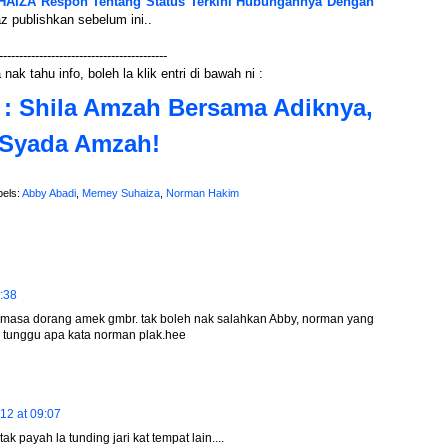
IZA Respon Tentang Status Terkini Hubungannya Dengan
 publishkan sebelum ini..
------------------------------------------
nak tahu info, boleh la klik entri di bawah ni :
 Shila Amzah Bersama Adiknya,
Syada Amzah!
bels:
Abby Abadi
,
Memey Suhaiza
,
Norman Hakim
:38
u masa dorang amek gmbr. tak boleh nak salahkan Abby, norman yang
e tunggu apa kata norman plak.hee
12 at 09:07
ak payah la tunding jari kat tempat lain....