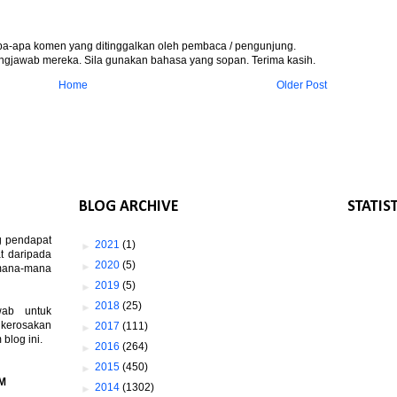
apa-apa komen yang ditinggalkan oleh pembaca / pengunjung.
gjawab mereka. Sila gunakan bahasa yang sopan. Terima kasih.
Home
Older Post
BLOG ARCHIVE
STATIS
g pendapat
►
2021
(1)
t daripada
►
2020
(5)
 mana-mana
►
2019
(5)
►
2018
(25)
wab untuk
 kerosakan
►
2017
(111)
log ini.
►
2016
(264)
►
2015
(450)
M
►
2014
(1302)