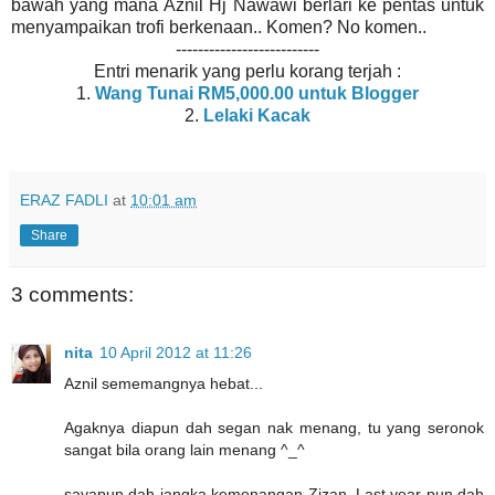
bawah yang mana Aznil Hj Nawawi berlari ke pentas untuk
menyampaikan trofi berkenaan.. Komen? No komen..
--------------------------
Entri menarik yang perlu korang terjah :
1.
Wang Tunai RM5,000.00 untuk Blogger
2.
Lelaki Kacak
ERAZ FADLI
at
10:01 am
Share
3 comments:
nita
10 April 2012 at 11:26
Aznil sememangnya hebat...
Agaknya diapun dah segan nak menang, tu yang seronok
sangat bila orang lain menang ^_^
sayapun dah jangka kemenangan Zizan. Last year pun dah