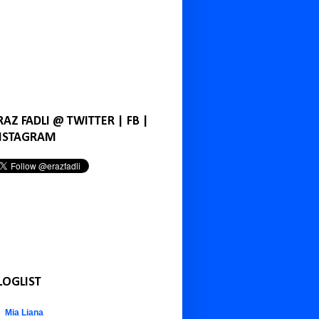
RAZ FADLI @ TWITTER | FB |
NSTAGRAM
LOGLIST
Mia Liana