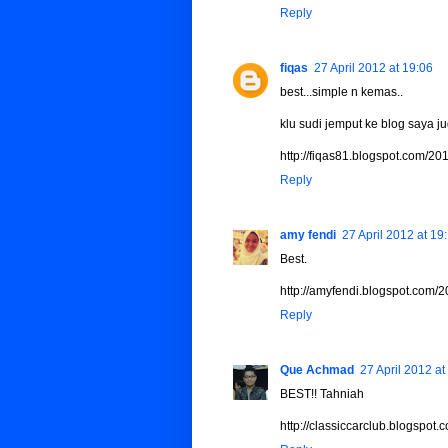
Reply
fiqas
27 April 2012 at 19:06
best...simple n kemas..
klu sudi jemput ke blog saya ju
http://fiqas81.blogspot.com/2
Reply
amy fendi
27 April 2012 at 19
Best.
http://amyfendi.blogspot.com/
Reply
Que Achmad
27 April 2012 at
BEST!! Tahniah
http://classiccarclub.blogspo