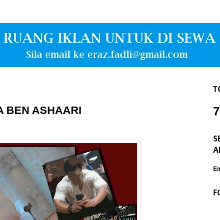
T
 BEN ASHAARI
7
S
A
Em
F