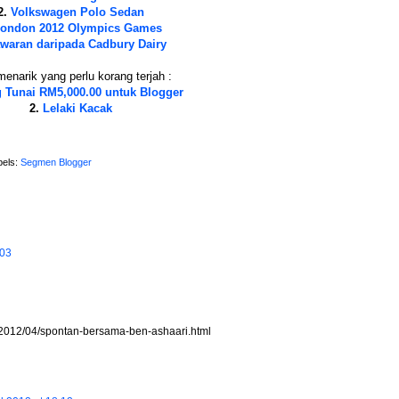
2.
Volkswagen Polo Sedan
ondon 2012 Olympics Games
waran daripada Cadbury Dairy
menarik yang perlu korang terjah :
 Tunai RM5,000.00 untuk Blogger
2.
Lelaki Kacak
bels:
Segmen Blogger
:03
/2012/04/spontan-bersama-ben-ashaari.html