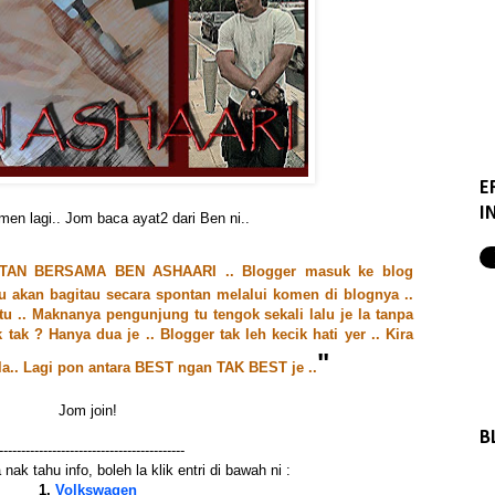
E
I
en lagi.. Jom baca ayat2 dari Ben ni..
ONTAN BERSAMA BEN ASHAARI .. Blogger masuk ke blog
u akan bagitau secara spontan melalui komen di blognya ..
u .. Maknanya pengunjung tu tengok sekali lalu je la tanpa
k tak ? Hanya dua je .. Blogger tak leh kecik hati yer .. Kira
"
t la.. Lagi pon antara BEST ngan TAK BEST je ..
Jom join!
B
------------------------------------------
nak tahu info, boleh la klik entri di bawah ni :
1.
Volkswagen