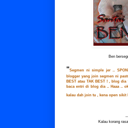
Ben bersegm
"
Segmen ni simple jer .. SP
blogger yang join segmen ni past
BEST atau TAK BEST ! , blog dia t
baca entri di blog dia .. Haaa .. o
kalau dah join tu , kena open siki
--
Kalau korang rasa 