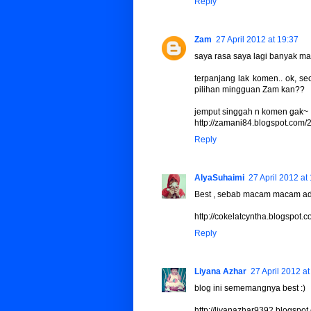
Reply
Zam
27 April 2012 at 19:37
saya rasa saya lagi banyak masu
terpanjang lak komen.. ok, se
pilihan mingguan Zam kan??
jemput singgah n komen gak~
http://zamani84.blogspot.com
Reply
AlyaSuhaimi
27 April 2012 at
Best , sebab macam macam ad
http://cokelatcyntha.blogspot
Reply
Liyana Azhar
27 April 2012 at
blog ini sememangnya best :)
http://liyanazhar9392.blogsp