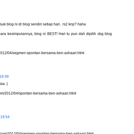
k blog ni dr blog sendiri setiap hari.. rs2 knp? haha
cara kesimpulannya, blog ni BEST! Hari tu pun dah dipilih sbg blog
/2012/04/segmen-spontan-bersama-ben-ashaari.html
 19:39
aa :)
.com/2012/04/spontan-bersama-ben-ashaari.html
 19:54
ot.com/2012/04/segmen-spontan-bersama-ben-ashaari.html