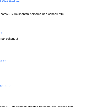
il 2012 at 18:12
ot.com/2012/04/spontan-bersama-ben-ashaari.html
14
g nak sokong :)
18:15
 at 18:19
ot.com/2012/04/segmen-spontan-bersama-ben-ashaari.html