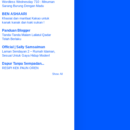
Wordless Wednesday 710 : Minuman
Sarang Burung Dengan Madu
BEN ASHAARI
Khasiat dan manfaat Kakao untuk
kanak kanak dan kaki sukan !
Panduan Blogger
Tanda-Tanda Malam Lailatul Qadar
Telah Berlaku
Official | Sally Samsaiman
Laman Sendayan 2 – Rumah Idaman,
Sesuai Untuk Gaya Hidup Moden!
Dapur Tanpa Sempadan...
RESIPI KEK PAUN OREN
Show All