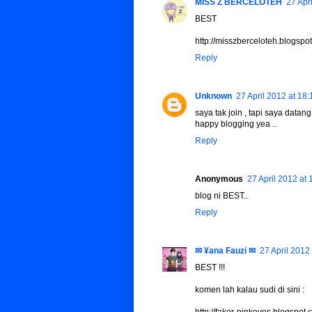
MISS Z BERCELOTEH
27 Apr
BEST
http://misszberceloteh.blogsp
Reply
Unknown
27 April 2012 at 18:
saya tak join , tapi saya datan
happy blogging yea ..
Reply
Anonymous
27 April 2012 at 
blog ni BEST..
Reply
✉ ¥ana Fauzi ✉
27 April 2012
BEST !!!
komen lah kalau sudi di sini :
http://faker-pinkeyes.blogsp