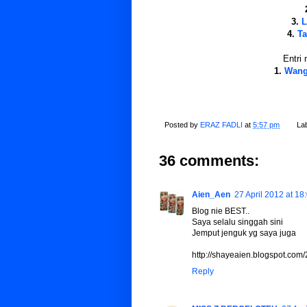
3.
L
4.
Ta
Entri 
1.
Wang
Posted by
ERAZ FADLI
at
5:57 pm
La
36 comments:
Aien_Aen
27 April 2012 at 18
Blog nie BEST..
Saya selalu singgah sini
Jemput jenguk yg saya juga
http://shayeaien.blogspot.com
Reply