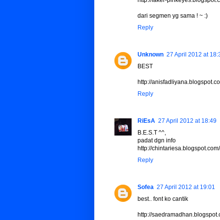
dari segmen yg sama ! ~ :)
Reply
Unknown
27 April 2012 at 18:
BEST
http://anisfadliyana.blogspot
Reply
RiEsA
27 April 2012 at 18:49
B.E.S.T ^^,
padat dgn info
http://chintariesa.blogspot.c
Reply
Sofea
27 April 2012 at 19:01
best.. font ko cantik
http://saedramadhan.blogspot